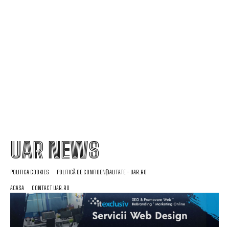
având o perspectivă negativă
Nicolescu încheie transferul la Dinamo: „A fost
prioritatea noastră”
UAR NEWS
POLITICA COOKIES
POLITICĂ DE CONFIDENȚIALITATE – UAR.RO
ACASA
CONTACT UAR.RO