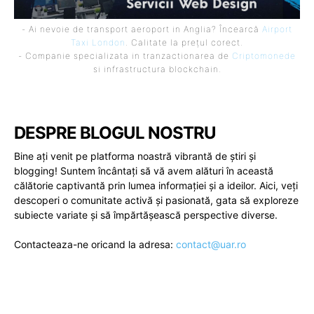
- Ai nevoie de transport aeroport in Anglia? Încearcă
Airport
Taxi London
. Calitate la prețul corect.
- Companie specializata in tranzactionarea de
Criptomonede
si infrastructura blockchain.
DESPRE BLOGUL NOSTRU
Bine ați venit pe platforma noastră vibrantă de știri și
blogging! Suntem încântați să vă avem alături în această
călătorie captivantă prin lumea informației și a ideilor. Aici, veți
descoperi o comunitate activă și pasionată, gata să exploreze
subiecte variate și să împărtășească perspective diverse.
Contacteaza-ne oricand la adresa:
contact@uar.ro