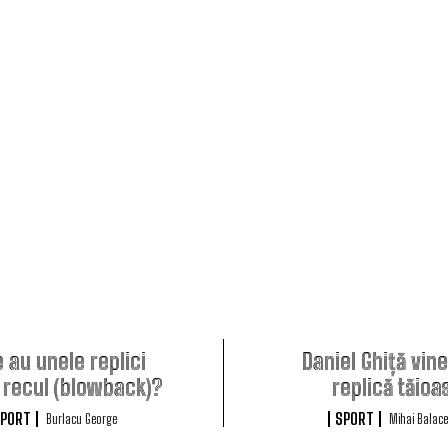
 au unele replici
Daniel Ghiță vin
t recul (blowback)?
replică tăioa
PORT
SPORT
Burlacu George
Mihai Balac