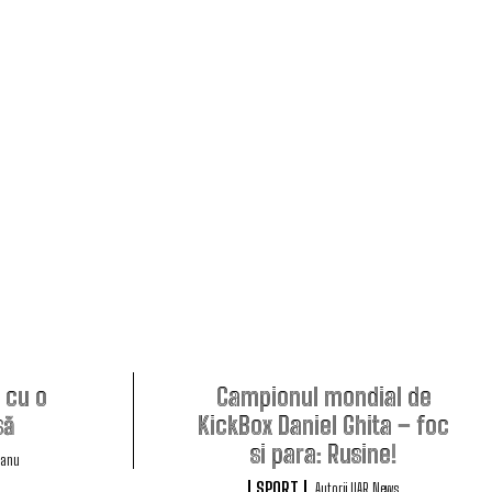
e cu o
Campionul mondial de
să
KickBox Daniel Ghita – foc
si para: Rusine!
eanu
SPORT
Autorii UAR News