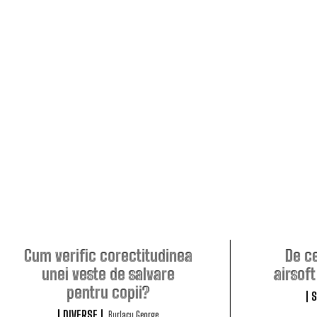
Cum verific corectitudinea
De ce
unei veste de salvare
airsof
pentru copii?
S
DIVERSE
Burlacu George