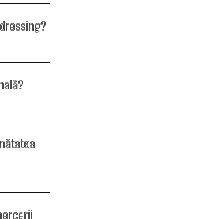
n dressing?
nală?
ănătatea
mercerii