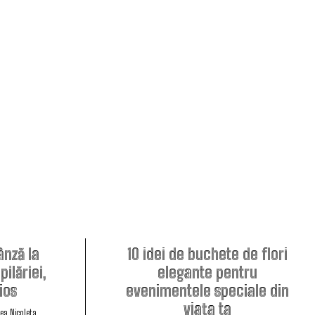
nză la
10 idei de buchete de flori
ilăriei,
elegante pentru
ios
evenimentele speciale din
viața ta
ea Nicoleta