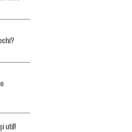
echi?
ce
 util!