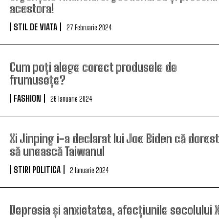
acestora!
STIL DE VIATA
27 Februarie 2024
Cum poți alege corect produsele de
frumusețe?
FASHION
26 Ianuarie 2024
Xi Jinping i-a declarat lui Joe Biden că dores
să unească Taiwanul
STIRI POLITICA
2 Ianuarie 2024
Depresia și anxietatea, afecțiunile secolului X