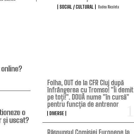
SOCIAL / CULTURAL
Badea Nicoleta
TOP ARTICOLE
e online?
Folha, OUT de la CFR Cluj după
înfrângerea cu Tromso! ”Îi demit
pe toți!”. DOUĂ nume ”în cursă”
pentru funcția de antrenor
tioneze o
DIVERSE
r și uscat?
Răspunsul Comisiei Europene la