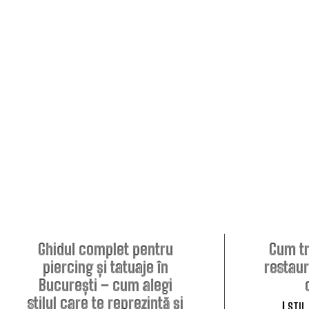
Ghidul complet pentru
Cum tr
piercing și tatuaje în
restaur
București – cum alegi
stilul care te reprezintă și
STIL 