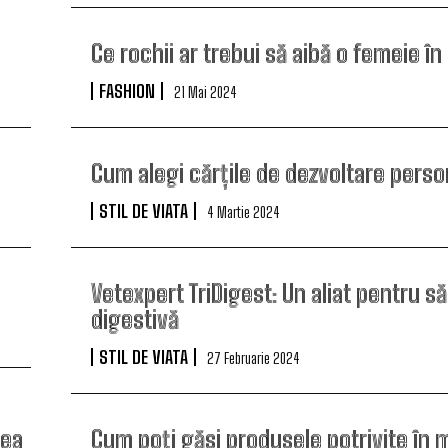
Ce rochii ar trebui să aibă o femeie î
FASHION
21 Mai 2024
Cum alegi cărțile de dezvoltare perso
STIL DE VIATA
4 Martie 2024
Vetexpert TriDigest: Un aliat pentru s
digestivă
STIL DE VIATA
27 Februarie 2024
rea
Cum poți găsi produsele potrivite în 