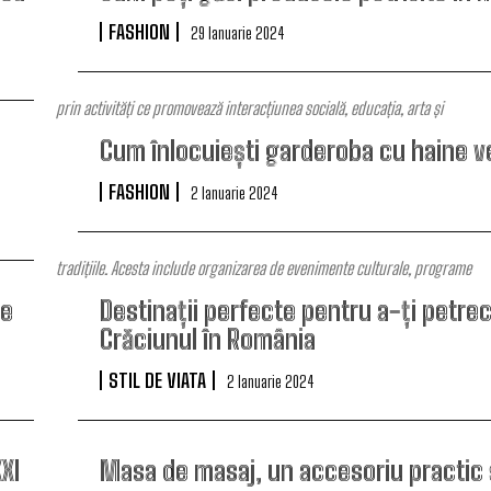
FASHION
29 Ianuarie 2024
prin activități ce promovează interacțiunea socială, educația, arta și
Cum înlocuiești garderoba cu haine v
FASHION
2 Ianuarie 2024
tradițiile. Acesta include organizarea de evenimente culturale, programe
te
Destinații perfecte pentru a-ți petre
Crăciunul în România
STIL DE VIATA
2 Ianuarie 2024
XI
Masa de masaj, un accesoriu practic și