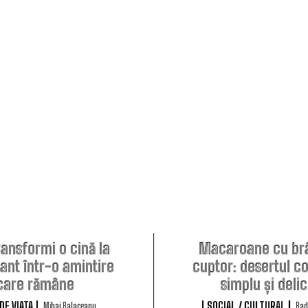
ansformi o cină la
Macaroane cu brâ
ant într-o amintire
cuptor: desertul cop
care rămâne
simplu și delic
DE VIATA
SOCIAL / CULTURAL
Mihai Balaceanu
Bad