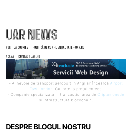
UAR NEWS
POLITICA COOKIES
POLITICĂ DE CONFIDENȚIALITATE – UAR.RO
ACASA
CONTACT UAR.RO
- Ai nevoie de transport aeroport in Anglia? Încearcă
Airport
Taxi London
. Calitate la prețul corect.
- Companie specializata in tranzactionarea de
Criptomonede
si infrastructura blockchain.
DESPRE BLOGUL NOSTRU