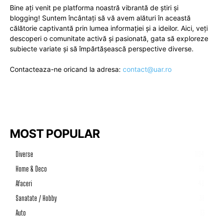
Bine ați venit pe platforma noastră vibrantă de știri și
blogging! Suntem încântați să vă avem alături în această
călătorie captivantă prin lumea informației și a ideilor. Aici, veți
descoperi o comunitate activă și pasionată, gata să exploreze
subiecte variate și să împărtășească perspective diverse.
Contacteaza-ne oricand la adresa:
contact@uar.ro
MOST POPULAR
Diverse
1194
Home & Deco
50
Afaceri
46
Sanatate / Hobby
39
Auto
33