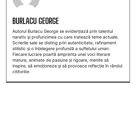
BURLACU GEORGE
Autorul Burlacu George se evidențiază prin talentul
narativ și profunzimea cu care tratează teme actuale.
Scrierile sale se disting prin autenticitate, rafinament
stilistic și o înțelegere profundă a sufletului uman.
Fiecare lucrare poartă amprenta unei voci literare
mature, animate de pasiune și rigoare, menite să
inspire, să emoționeze și să provoace reflecție în rândul
cititorilor.
ARTICOLE POPULARE
Nicușor Dan, în urma deciziei Moody’s: „Păstrarea