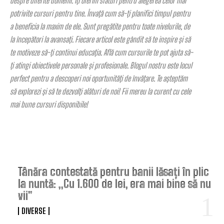
despre diferite domenii. Îți oferim sfaturi pentru alegerea celor mai
potrivite cursuri pentru tine. Învață cum să-ți planifici timpul pentru
a beneficia la maxim de ele. Sunt pregătite pentru toate nivelurile, de
la începători la avansați. Fiecare articol este gândit să te inspire și să
te motiveze să-ți continui educația. Află cum cursurile te pot ajuta să-
ți atingi obiectivele personale și profesionale. Blogul nostru este locul
perfect pentru a descoperi noi oportunități de învățare. Te așteptăm
să explorezi și să te dezvolți alături de noi! Fii mereu la curent cu cele
mai bune cursuri disponibile!
TOP ARTICOLE
Tânăra contestată pentru banii lăsați în plic
la nuntă: „Cu 1.600 de lei, era mai bine să nu
vii”
DIVERSE