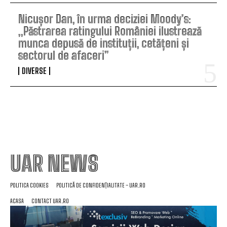
Nicușor Dan, în urma deciziei Moody’s:
„Păstrarea ratingului României ilustrează
munca depusă de instituții, cetățeni și
sectorul de afaceri”
DIVERSE
UAR NEWS
POLITICA COOKIES
POLITICĂ DE CONFIDENȚIALITATE – UAR.RO
ACASA
CONTACT UAR.RO