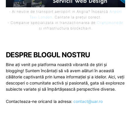
- Ai nevoie de transport aeroport in Anglia? Încearcă
Airport
Taxi London
. Calitate la prețul corect.
- Companie specializata in tranzactionarea de
Criptomonede
si infrastructura blockchain.
DESPRE BLOGUL NOSTRU
Bine ați venit pe platforma noastră vibrantă de știri și
blogging! Suntem încântați să vă avem alături în această
călătorie captivantă prin lumea informației și a ideilor. Aici, veți
descoperi o comunitate activă și pasionată, gata să exploreze
subiecte variate și să împărtășească perspective diverse.
Contacteaza-ne oricand la adresa:
contact@uar.ro