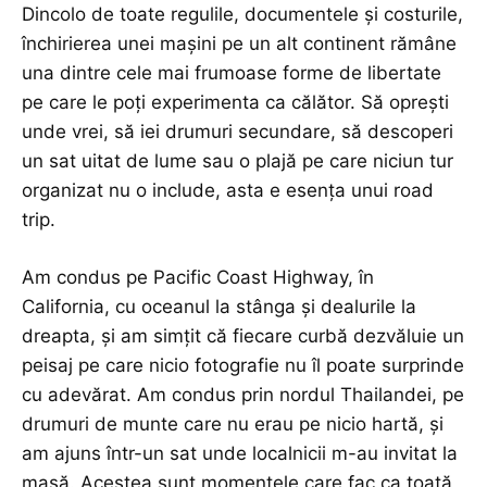
Dincolo de toate regulile, documentele și costurile,
închirierea unei mașini pe un alt continent rămâne
una dintre cele mai frumoase forme de libertate
pe care le poți experimenta ca călător. Să oprești
unde vrei, să iei drumuri secundare, să descoperi
un sat uitat de lume sau o plajă pe care niciun tur
organizat nu o include, asta e esența unui road
trip.
Am condus pe Pacific Coast Highway, în
California, cu oceanul la stânga și dealurile la
dreapta, și am simțit că fiecare curbă dezvăluie un
peisaj pe care nicio fotografie nu îl poate surprinde
cu adevărat. Am condus prin nordul Thailandei, pe
drumuri de munte care nu erau pe nicio hartă, și
am ajuns într-un sat unde localnicii m-au invitat la
masă. Acestea sunt momentele care fac ca toată