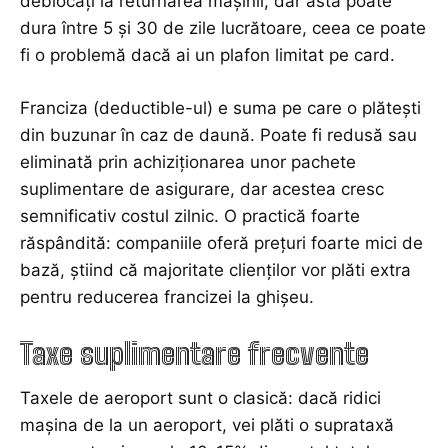
deblocați la returnarea mașinii, dar asta poate
dura între 5 și 30 de zile lucrătoare, ceea ce poate
fi o problemă dacă ai un plafon limitat pe card.
Franciza (deductible-ul) e suma pe care o plătești
din buzunar în caz de daună. Poate fi redusă sau
eliminată prin achiziționarea unor pachete
suplimentare de asigurare, dar acestea cresc
semnificativ costul zilnic. O practică foarte
răspândită: companiile oferă prețuri foarte mici de
bază, știind că majoritate clienților vor plăti extra
pentru reducerea francizei la ghișeu.
Taxe suplimentare frecvente
Taxele de aeroport sunt o clasică: dacă ridici
mașina de la un aeroport, vei plăti o suprataxă