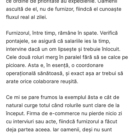
ce ordine de prioritate au expedierile. Oamenii
ascultă de el, nu de furnizor, fiindcă el cunoaște
fluxul real al zilei.
Furnizorul, între timp, rămâne în spate. Verifică
pontajele, se asigură că salariile ies la timp,
intervine dacă un om lipsește și trebuie înlocuit.
Cele două roluri merg în paralel fără să se calce pe
picioare. Asta e, în esență, o coordonare
operațională sănătoasă, și exact așa ar trebui să
arate orice colaborare reușită.
Ce mi se pare frumos la exemplul ăsta e cât de
natural curge totul când rolurile sunt clare de la
început. Firma de e-commerce nu pierde nicio zi
cu interviuri sau acte, fiindcă furnizorul a făcut
deja partea aceea. Iar oamenii, deși nu sunt