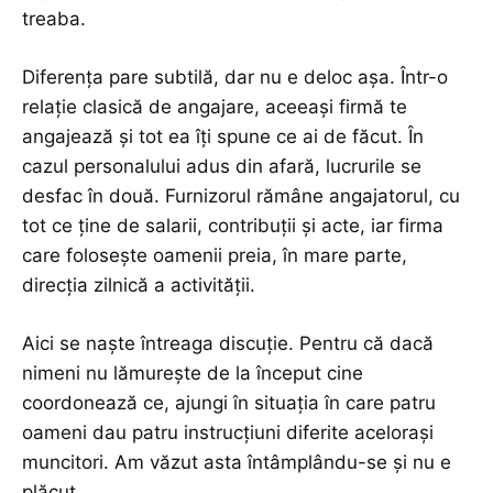
treaba.
Diferența pare subtilă, dar nu e deloc așa. Într-o
relație clasică de angajare, aceeași firmă te
angajează și tot ea îți spune ce ai de făcut. În
cazul personalului adus din afară, lucrurile se
desfac în două. Furnizorul rămâne angajatorul, cu
tot ce ține de salarii, contribuții și acte, iar firma
care folosește oamenii preia, în mare parte,
direcția zilnică a activității.
Aici se naște întreaga discuție. Pentru că dacă
nimeni nu lămurește de la început cine
coordonează ce, ajungi în situația în care patru
oameni dau patru instrucțiuni diferite acelorași
muncitori. Am văzut asta întâmplându-se și nu e
plăcut.