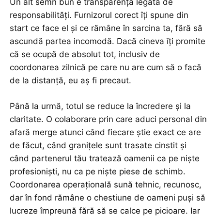
Un alt semn bun e transparența legată de
responsabilități. Furnizorul corect îți spune din
start ce face el și ce rămâne în sarcina ta, fără să
ascundă partea incomodă. Dacă cineva îți promite
că se ocupă de absolut tot, inclusiv de
coordonarea zilnică pe care nu are cum să o facă
de la distanță, eu aș fi precaut.
Până la urmă, totul se reduce la încredere și la
claritate. O colaborare prin care aduci personal din
afară merge atunci când fiecare știe exact ce are
de făcut, când granițele sunt trasate cinstit și
când partenerul tău tratează oamenii ca pe niște
profesioniști, nu ca pe niște piese de schimb.
Coordonarea operațională sună tehnic, recunosc,
dar în fond rămâne o chestiune de oameni puși să
lucreze împreună fără să se calce pe picioare. Iar