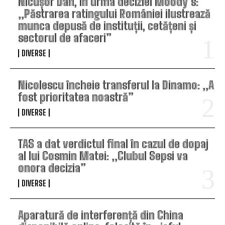
Nicușor Dan, în urma deciziei Moody’s:
„Păstrarea ratingului României ilustrează
munca depusă de instituții, cetățeni și
sectorul de afaceri”
DIVERSE
Nicolescu încheie transferul la Dinamo: „A
fost prioritatea noastră”
DIVERSE
TAS a dat verdictul final în cazul de dopaj
al lui Cosmin Matei: „Clubul Sepsi va
onora decizia”
DIVERSE
Aparatură de interferență din China