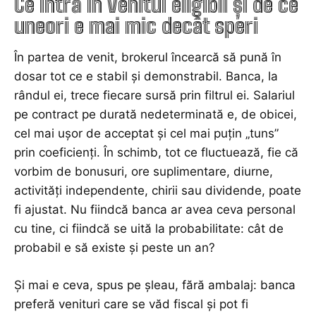
Ce intră în venitul eligibil și de ce
uneori e mai mic decât speri
În partea de venit, brokerul încearcă să pună în
dosar tot ce e stabil și demonstrabil. Banca, la
rândul ei, trece fiecare sursă prin filtrul ei. Salariul
pe contract pe durată nedeterminată e, de obicei,
cel mai ușor de acceptat și cel mai puțin „tuns”
prin coeficienți. În schimb, tot ce fluctuează, fie că
vorbim de bonusuri, ore suplimentare, diurne,
activități independente, chirii sau dividende, poate
fi ajustat. Nu fiindcă banca ar avea ceva personal
cu tine, ci fiindcă se uită la probabilitate: cât de
probabil e să existe și peste un an?
Și mai e ceva, spus pe șleau, fără ambalaj: banca
preferă venituri care se văd fiscal și pot fi