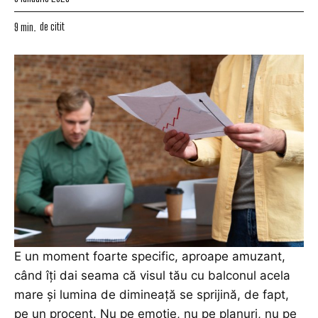
de citit
9
min.
E un moment foarte specific, aproape amuzant,
când îți dai seama că visul tău cu balconul acela
mare și lumina de dimineață se sprijină, de fapt,
pe un procent. Nu pe emoție, nu pe planuri, nu pe