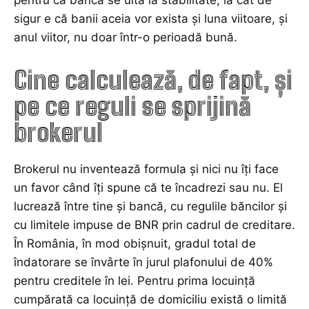
pentru că banca se uită la stabilitate, la cât de
sigur e că banii aceia vor exista și luna viitoare, și
anul viitor, nu doar într-o perioadă bună.
Cine calculează, de fapt, și
pe ce reguli se sprijină
brokerul
Brokerul nu inventează formula și nici nu îți face
un favor când îți spune că te încadrezi sau nu. El
lucrează între tine și bancă, cu regulile băncilor și
cu limitele impuse de BNR prin cadrul de creditare.
În România, în mod obișnuit, gradul total de
îndatorare se învârte în jurul plafonului de 40%
pentru creditele în lei. Pentru prima locuință
cumpărată ca locuință de domiciliu există o limită