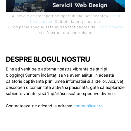
- Ai nevoie de transport aeroport in Anglia? Încearcă
Airport
Taxi London
. Calitate la prețul corect.
- Companie specializata in tranzactionarea de
Criptomonede
si infrastructura blockchain.
DESPRE BLOGUL NOSTRU
Bine ați venit pe platforma noastră vibrantă de știri și
blogging! Suntem încântați să vă avem alături în această
călătorie captivantă prin lumea informației și a ideilor. Aici, veți
descoperi o comunitate activă și pasionată, gata să exploreze
subiecte variate și să împărtășească perspective diverse.
Contacteaza-ne oricand la adresa:
contact@uar.ro