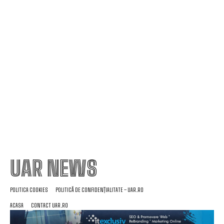
Aparatură de interferență din China disponibilă
online, folosită în „jaful epocii” de la Timișoara
Folha, OUT de la CFR Cluj după înfrângerea cu
Tromso! ”Îi demit pe toți!”. DOUĂ nume ”în cursă”
pentru funcția de antrenor
UAR NEWS
POLITICA COOKIES
POLITICĂ DE CONFIDENȚIALITATE – UAR.RO
ACASA
CONTACT UAR.RO