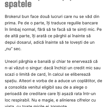
spatele
Brokerul bun face două lucruri care nu se văd din
prima. Pe de o parte, îți traduce regulile bancare
în limbaj normal, fără să te facă să te simți mic. Pe
de altă parte, îți arată ce pârghii ai înainte să
depui dosarul, adică înainte să te lovești de un
„nu” sec.
Uneori pârghia e banală și chiar te enervează că
n-ai văzut-o singur: dacă închizi un credit mic sau
scazi o limită de card, în calcul se eliberează
spațiu. Alteori e vorba de a aduce un coplătitor, de
a consolida venitul eligibil sau de a alege o
perioadă de creditare care îți așază rata într-un
loc respirabil. Nu e magie, e alinierea cifrelor cu
viața, cu toate micile ei zgomote.