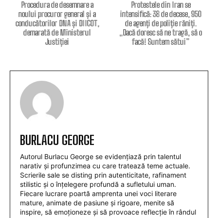
Procedura de desemnare a
Protestele din Iran se
noului procuror general și a
intensifică: 38 de decese, 950
conducătorilor DNA și DIICOT,
de agenți de poliție răniți.
demarată de Ministerul
„Dacă doresc să ne tragă, să o
Justiției
facă! Suntem sătui”
BURLACU GEORGE
Autorul Burlacu George se evidențiază prin talentul
narativ și profunzimea cu care tratează teme actuale.
Scrierile sale se disting prin autenticitate, rafinament
stilistic și o înțelegere profundă a sufletului uman.
Fiecare lucrare poartă amprenta unei voci literare
mature, animate de pasiune și rigoare, menite să
inspire, să emoționeze și să provoace reflecție în rândul