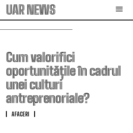
UAR NEWS
Cum valorifici
oportunitățile în cadrul
unei culturi
antreprenoriale?
AFACERI