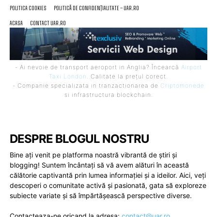
POLITICA COOKIES
POLITICĂ DE CONFIDENȚIALITATE – UAR.RO
ACASA
CONTACT UAR.RO
- Ai nevoie de transport aeroport in Anglia? Încearcă
Airport
Taxi London
. Calitate la prețul corect.
- Companie specializata in tranzactionarea de
Criptomonede
si infrastructura blockchain.
DESPRE BLOGUL NOSTRU
Bine ați venit pe platforma noastră vibrantă de știri și
blogging! Suntem încântați să vă avem alături în această
călătorie captivantă prin lumea informației și a ideilor. Aici, veți
descoperi o comunitate activă și pasionată, gata să exploreze
subiecte variate și să împărtășească perspective diverse.
Contacteaza-ne oricand la adresa:
contact@uar.ro