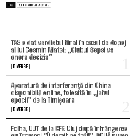
TAGS
CULTURI ANTREPRENORIALE
TOP ARTICOLE
TAS a dat verdictul final în cazul de dopaj
al lui Cosmin Matei: „Clubul Sepsi va
onora decizia”
DIVERSE
Aparatură de interferență din China
disponibilă online, folosită în „jaful
epocii” de la Timișoara
DIVERSE
Folha, OUT de la CFR Cluj după înfrângerea
cu Tromso! ”Îi demit pe toți!”. DOUĂ nume