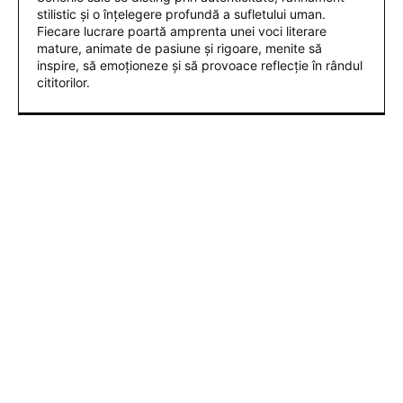
stilistic și o înțelegere profundă a sufletului uman.
Fiecare lucrare poartă amprenta unei voci literare
mature, animate de pasiune și rigoare, menite să
inspire, să emoționeze și să provoace reflecție în rândul
cititorilor.
ARTICOLE POPULARE
TAS a dat verdictul final în cazul de dopaj al lui
Cosmin Matei: „Clubul Sepsi va onora decizia”
Aparatură de interferență din China disponibilă
online, folosită în „jaful epocii” de la Timișoara
Folha, OUT de la CFR Cluj după înfrângerea cu