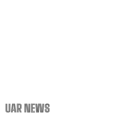
Tromso! ”Îi demit pe toți!”. DOUĂ nume ”în cursă”
pentru funcția de antrenor
Răspunsul Comisiei Europene la ajustările
Parlamentului referitoare la legislația de
decarbonizare. Analiza influenței asupra PNRR.
Guvernul pregătește o reglementare pentru
restricționarea utilizării energiei electrice.
UAR NEWS