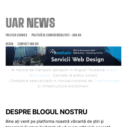
UAR NEWS
POLITICA COOKIES
POLITICĂ DE CONFIDENȚIALITATE – UAR.RO
ACASA
CONTACT UAR.RO
- Ai nevoie de transport aeroport in Anglia? Încearcă
Airport
Taxi London
. Calitate la prețul corect.
- Companie specializata in tranzactionarea de
Criptomonede
si infrastructura blockchain.
DESPRE BLOGUL NOSTRU
Bine ați venit pe platforma noastră vibrantă de știri și