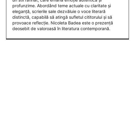
profunzime. Abordând teme actuale cu claritate și
eleganță, scrierile sale dezvăluie o voce literară
distinctă, capabilă să atingă sufletul cititorului și să
provoace reflecție. Nicoleta Badea este o prezență
deosebit de valoroasă în literatura contemporană.
ARTICOLE POPULARE
Marian Voinea, antreprenorul reținut în dosarul
de corupție din sectorul armamentului, are
conexiuni cu ‘Ndrangheta.
Infiltrare fără precedent în Europa: o dronă de
fabricație rusă echipată cu explozibil Semtex a
reușit să ajungă pe aeroportul din Leipzig,