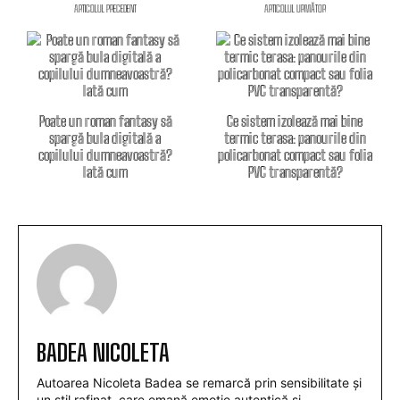
ARTICOLUL PRECEDENT
ARTICOLUL URMĂTOR
Poate un roman fantasy să
Ce sistem izolează mai bine
spargă bula digitală a
termic terasa: panourile din
copilului dumneavoastră?
policarbonat compact sau folia
Iată cum
PVC transparentă?
BADEA NICOLETA
Autoarea Nicoleta Badea se remarcă prin sensibilitate și
un stil rafinat, care emană emoție autentică și