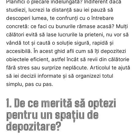
Planifici o plecare îndelungată? Indiferent dacă
studiezi, lucrezi la distanță sau iei pauză să
descoperi lumea, te confrunți cu o întrebare
concretă: ce faci cu bunurile rămase acasă? Mulți
călători evită să lase lucrurile la prieteni, nu vor să
vândă tot și caută o soluție sigură, rapidă și
accesibilă. În acest ghid afli cum să îți depozitezi
obiectele eficient, astfel încât să revii din călătorie
fără stres sau surprize neplăcute. Articolul te ajută
să iei decizii informate și să organizezi totul
simplu, pas cu pas.
1. De ce merită să optezi
pentru un spațiu de
depozitare?