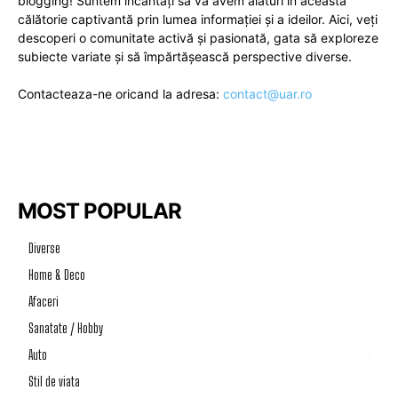
blogging! Suntem încântați să vă avem alături în această
călătorie captivantă prin lumea informației și a ideilor. Aici, veți
descoperi o comunitate activă și pasionată, gata să exploreze
subiecte variate și să împărtășească perspective diverse.
Contacteaza-ne oricand la adresa:
contact@uar.ro
MOST POPULAR
Diverse
1187
Home & Deco
50
Afaceri
46
Sanatate / Hobby
39
Auto
33
Stil de viata
17