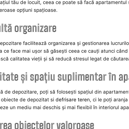
 spațiul tău de locuit, ceea ce poate să facă apartamentu
roase opțiuni spațioase.
ltă organizare
ozitare facilitează organizarea și gestionarea lucrurilor t
a ce face mai ușor să găsești ceea ce cauți atunci când 
că calitatea vieții și să reducă stresul legat de căutar
litate și spațiu suplimentar în 
 de depozitare, poți să folosești spațiul din apartament
 obiecte de depozitat si
defrisare teren
, ci le poți aranj
eze un mediu mai deschis și mai flexibil în interiorul ap
rea obiectelor valoroase