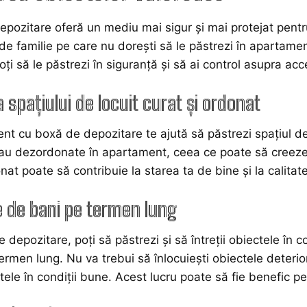
pozitare oferă un mediu mai sigur și mai protejat pentr
 de familie pe care nu dorești să le păstrezi în apartame
ți să le păstrezi în siguranță și să ai control asupra acce
 spațiului de locuit curat și ordonat
t cu boxă de depozitare te ajută să păstrezi spațiul de l
sau dezordonate în apartament, ceea ce poate să creeze
nat poate să contribuie la starea ta de bine și la calitatea
 de bani pe termen lung
 depozitare, poți să păstrezi și să întreții obiectele în
ermen lung. Nu va trebui să înlocuiești obiectele deterio
tele în condiții bune. Acest lucru poate să fie benefic p