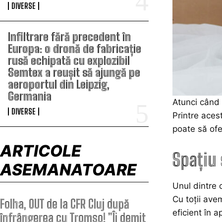
DIVERSE
Infiltrare fără precedent în
Europa: o dronă de fabricație
rusă echipată cu explozibil
Semtex a reușit să ajungă pe
aeroportul din Leipzig,
Germania
Atunci când 
DIVERSE
Printre aces
poate să ofe
ARTICOLE
Spațiu
ASEMANATOARE
Unul dintre 
Cu toții ave
Folha, OUT de la CFR Cluj după
eficient în 
înfrângerea cu Tromso! ”Îi demit