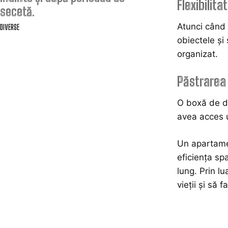
Flexibilit
secetă.
Atunci când 
DIVERSE
obiectele și
organizat.
Păstrarea
O boxă de de
avea acces u
Un apartamen
eficiența sp
lung. Prin l
vieții și să 