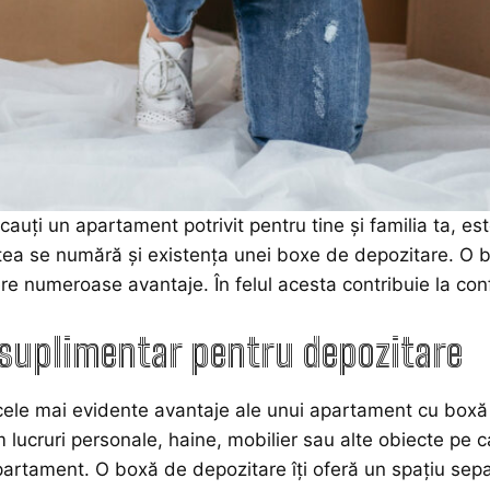
cauți un apartament potrivit pentru tine și familia ta, e
tea se numără și existența unei boxe de depozitare. O bo
re numeroase avantaje. În felul acesta contribuie la confo
 suplimentar pentru depozitare
cele mai evidente avantaje ale unui apartament cu boxă d
m lucruri personale,
haine
, mobilier sau alte obiecte pe 
apartament. O boxă de depozitare îți oferă un spațiu sepa