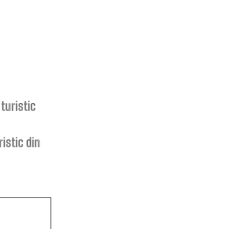
ARTICOLE
POPULARE
Folha, OUT de la CFR Cluj după
înfrângerea cu Tromso! ”Îi demit
istic din
pe toți!”. DOUĂ nume ”în cursă”
pentru funcția de antrenor
Răspunsul Comisiei Europene la
ajustările Parlamentului
referitoare la legislația de
decarbonizare. Analiza influenței