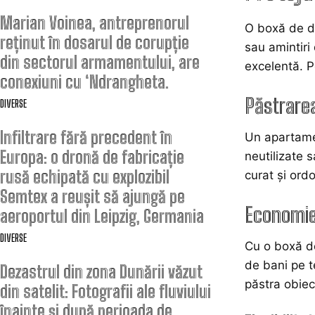
Marian Voinea, antreprenorul
O boxă de de
reținut în dosarul de corupție
sau amintiri
din sectorul armamentului, are
excelentă. Po
conexiuni cu ‘Ndrangheta.
Păstrarea
DIVERSE
Infiltrare fără precedent în
Un apartamen
Europa: o dronă de fabricație
neutilizate 
rusă echipată cu explozibil
curat și ordo
Semtex a reușit să ajungă pe
Economie
aeroportul din Leipzig, Germania
DIVERSE
Cu o boxă de
de bani pe t
Dezastrul din zona Dunării văzut
păstra obiec
din satelit: Fotografii ale fluviului
înainte și după perioada de