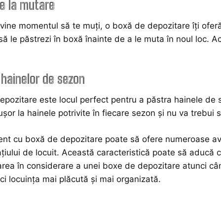
ate la mutare
vine momentul să te muți, o boxă de depozitare îți oferă f
 să le păstrezi în boxă înainte de a le muta în noul loc.
 hainelor de sezon
pozitare este locul perfect pentru a păstra hainele de se
șor la hainele potrivite în fiecare sezon și nu va trebui 
t cu boxă de depozitare poate să ofere numeroase avant
ațiului de locuit. Această caracteristică poate să aducă 
uarea în considerare a unei boxe de depozitare atunci când
faci locuința mai plăcută și mai organizată.