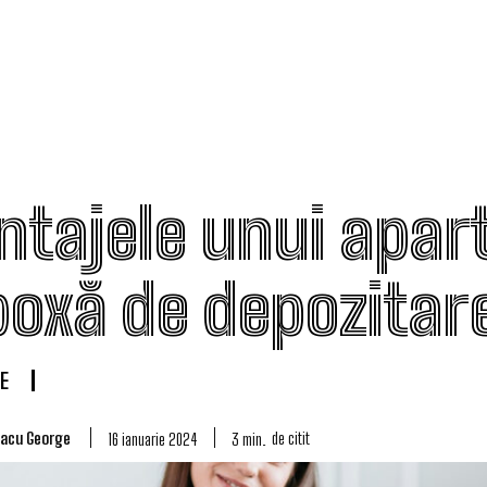
ntajele unui apa
boxă de depozitar
E
lacu George
de citit
3
min.
16 ianuarie 2024