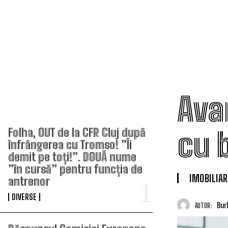
Ava
TOP ARTICOLE
cu 
Folha, OUT de la CFR Cluj după
înfrângerea cu Tromso! ”Îi
demit pe toți!”. DOUĂ nume
”în cursă” pentru funcția de
IMOBILIAR
antrenor
DIVERSE
Bur
AUTOR: