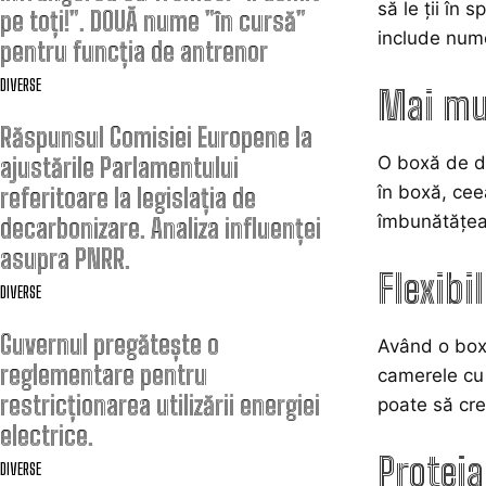
să le ții în
pe toți!”. DOUĂ nume ”în cursă”
include nume
pentru funcția de antrenor
DIVERSE
Mai mu
Răspunsul Comisiei Europene la
ajustările Parlamentului
O boxă de dep
în boxă, cee
referitoare la legislația de
îmbunătățeas
decarbonizare. Analiza influenței
asupra PNRR.
Flexibi
DIVERSE
Guvernul pregătește o
Având o boxă
reglementare pentru
camerele cu
restricționarea utilizării energiei
poate să cre
electrice.
Proteja
DIVERSE