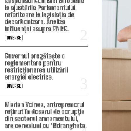
Răspunsul Comisiei Europene
la ajustările Parlamentului
referitoare la legislația de
decarbonizare. Analiza
influenței asupra PNRR.
DIVERSE
Guvernul pregătește o
reglementare pentru
restricționarea utilizării
energiei electrice.
DIVERSE
Marian Voinea, antreprenorul
reținut în dosarul de corupție
din sectorul armamentului,
are conexiuni cu ‘Ndrangheta.