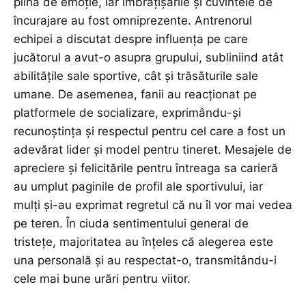
plină de emoție, iar îmbrățișările și cuvintele de
încurajare au fost omniprezente. Antrenorul
echipei a discutat despre influența pe care
jucătorul a avut-o asupra grupului, subliniind atât
abilitățile sale sportive, cât și trăsăturile sale
umane. De asemenea, fanii au reacționat pe
platformele de socializare, exprimându-și
recunoștința și respectul pentru cel care a fost un
adevărat lider și model pentru tineret. Mesajele de
apreciere și felicitările pentru întreaga sa carieră
au umplut paginile de profil ale sportivului, iar
mulți și-au exprimat regretul că nu îl vor mai vedea
pe teren. În ciuda sentimentului general de
tristețe, majoritatea au înțeles că alegerea este
una personală și au respectat-o, transmitându-i
cele mai bune urări pentru viitor.