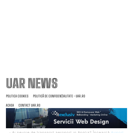
decarbonizare. Analiza influenței asupra PNRR.
Guvernul pregătește o reglementare pentru
restricționarea utilizării energiei electrice.
UAR NEWS
POLITICA COOKIES
POLITICĂ DE CONFIDENȚIALITATE – UAR.RO
ACASA
CONTACT UAR.RO
- Ai nevoie de transport aeroport in Anglia? Încearcă
Airport