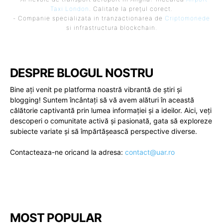
Taxi London
. Calitate la prețul corect.
- Companie specializata in tranzactionarea de
Criptomonede
si infrastructura blockchain.
DESPRE BLOGUL NOSTRU
Bine ați venit pe platforma noastră vibrantă de știri și
blogging! Suntem încântați să vă avem alături în această
călătorie captivantă prin lumea informației și a ideilor. Aici, veți
descoperi o comunitate activă și pasionată, gata să exploreze
subiecte variate și să împărtășească perspective diverse.
Contacteaza-ne oricand la adresa:
contact@uar.ro
MOST POPULAR