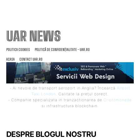
UAR NEWS
POLITICA COOKIES
POLITICĂ DE CONFIDENȚIALITATE – UAR.RO
ACASA
CONTACT UAR.RO
- Ai nevoie de transport aeroport in Anglia? Încearcă
Airport
Taxi London
. Calitate la prețul corect.
- Companie specializata in tranzactionarea de
Criptomonede
si infrastructura blockchain.
DESPRE BLOGUL NOSTRU