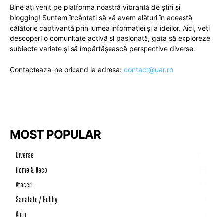
Bine ați venit pe platforma noastră vibrantă de știri și
blogging! Suntem încântați să vă avem alături în această
călătorie captivantă prin lumea informației și a ideilor. Aici, veți
descoperi o comunitate activă și pasionată, gata să exploreze
subiecte variate și să împărtășească perspective diverse.
Contacteaza-ne oricand la adresa:
contact@uar.ro
MOST POPULAR
Diverse
1202
Home & Deco
50
Afaceri
46
Sanatate / Hobby
39
Auto
33