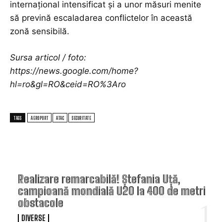
internațional intensificat și a unor măsuri menite
să prevină escaladarea conflictelor în această
zonă sensibilă.
Sursa articol / foto:
https://news.google.com/home?
hl=ro&gl=RO&ceid=RO%3Aro
TAGS
AEROPORT
ATAC
SECURITATE
TOP ARTICOLE
Realizare remarcabilă! Ștefania Uță,
campioană mondială U20 la 400 de metri
obstacole
DIVERSE