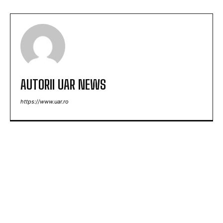
AUTORII UAR NEWS
https://www.uar.ro
ARTICOLE POPULARE
Realizare remarcabilă! Ștefania Uță, campioană
mondială U20 la 400 de metri obstacole