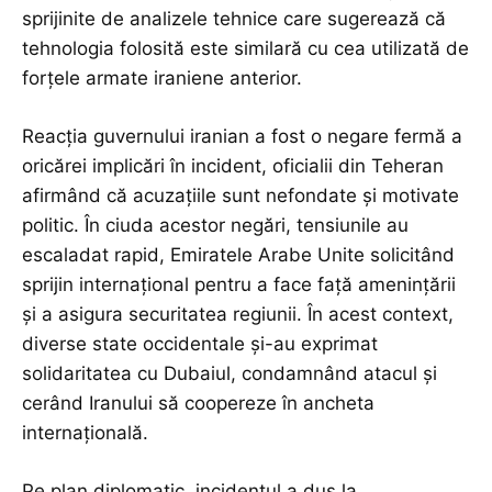
sprijinite de analizele tehnice care sugerează că
tehnologia folosită este similară cu cea utilizată de
forțele armate iraniene anterior.
Reacția guvernului iranian a fost o negare fermă a
oricărei implicări în incident, oficialii din Teheran
afirmând că acuzațiile sunt nefondate și motivate
politic. În ciuda acestor negări, tensiunile au
escaladat rapid, Emiratele Arabe Unite solicitând
sprijin internațional pentru a face față amenințării
și a asigura securitatea regiunii. În acest context,
diverse state occidentale și-au exprimat
solidaritatea cu Dubaiul, condamnând atacul și
cerând Iranului să coopereze în ancheta
internațională.
Pe plan diplomatic, incidentul a dus la