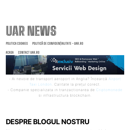
UAR NEWS
POLITICA COOKIES
POLITICĂ DE CONFIDENȚIALITATE – UAR.RO
ACASA
CONTACT UAR.RO
- Ai nevoie de transport aeroport in Anglia? Încearcă
Airport
Taxi London
. Calitate la prețul corect.
- Companie specializata in tranzactionarea de
Criptomonede
si infrastructura blockchain.
DESPRE BLOGUL NOSTRU