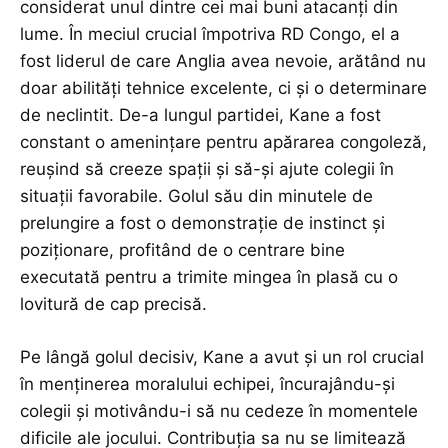
considerat unul dintre cei mai buni atacanți din
lume. În meciul crucial împotriva RD Congo, el a
fost liderul de care Anglia avea nevoie, arătând nu
doar abilități tehnice excelente, ci și o determinare
de neclintit. De-a lungul partidei, Kane a fost
constant o amenințare pentru apărarea congoleză,
reușind să creeze spații și să-și ajute colegii în
situații favorabile. Golul său din minutele de
prelungire a fost o demonstrație de instinct și
poziționare, profitând de o centrare bine
executată pentru a trimite mingea în plasă cu o
lovitură de cap precisă.
Pe lângă golul decisiv, Kane a avut și un rol crucial
în menținerea moralului echipei, încurajându-și
colegii și motivându-i să nu cedeze în momentele
dificile ale jocului. Contribuția sa nu se limitează