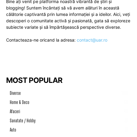
Bine ați venit pe platforma noastră vibrantă de știri și
blogging! Suntem încântați să vă avem alături în această
călătorie captivantă prin lumea informației și a ideilor. Aici, veți
descoperi o comunitate activă și pasionată, gata să exploreze
subiecte variate și să împărtășească perspective diverse.
Contacteaza-ne oricand la adresa:
contact@uar.ro
MOST POPULAR
Diverse
1203
Home & Deco
50
Afaceri
46
Sanatate / Hobby
39
Auto
33