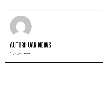
AUTORII UAR NEWS
https://www.uar.ro
ARTICOLE POPULARE
Șapte indivizi reținuți preventiv în urma atacului
asupra unei ambulanțe din județul Cluj