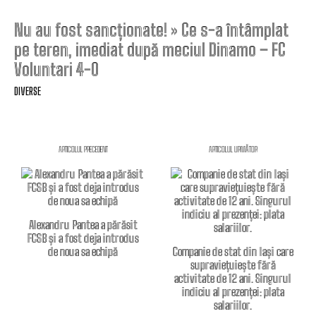
Nu au fost sancționate! » Ce s-a întâmplat
pe teren, imediat după meciul Dinamo – FC
Voluntari 4-0
DIVERSE
ARTICOLUL PRECEDENT
ARTICOLUL URMĂTOR
Alexandru Pantea a părăsit
FCSB și a fost deja introdus
de noua sa echipă
Companie de stat din Iași care
supraviețuiește fără
activitate de 12 ani. Singurul
indiciu al prezenței: plata
salariilor.