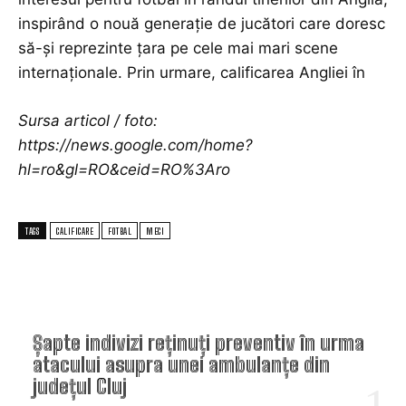
inspirând o nouă generație de jucători care doresc
să-și reprezinte țara pe cele mai mari scene
internaționale. Prin urmare, calificarea Angliei în
Sursa articol / foto:
https://news.google.com/home?
hl=ro&gl=RO&ceid=RO%3Aro
TAGS
CALIFICARE
FOTBAL
MECI
TOP ARTICOLE
Șapte indivizi reținuți preventiv în urma
atacului asupra unei ambulanțe din
județul Cluj