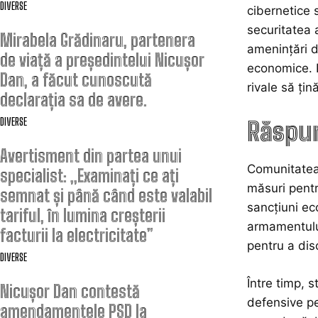
DIVERSE
cibernetice s
securitatea 
Mirabela Grădinaru, partenera
amenințări d
de viață a președintelui Nicușor
economice. Pr
Dan, a făcut cunoscută
rivale să țin
declarația sa de avere.
DIVERSE
Răspun
Avertisment din partea unui
Comunitatea 
specialist: „Examinați ce ați
măsuri pentr
semnat și până când este valabil
sancțiuni ec
tariful, în lumina creșterii
armamentului
facturii la electricitate”
pentru a dis
DIVERSE
Între timp, s
Nicușor Dan contestă
defensive pen
amendamentele PSD la