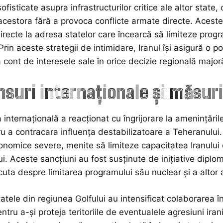
ofisticate asupra infrastructurilor critice ale altor stat
acestora fără a provoca conflicte armate directe. Aceste 
irecte la adresa statelor care încearcă să limiteze prog
in aceste strategii de intimidare, Iranul își asigură o poz
ă cont de interesele sale în orice decizie regională major
suri internaționale și măsur
internațională a reacționat cu îngrijorare la amenințăril
u a contracara influența destabilizatoare a Teheranului. 
onomice severe, menite să limiteze capacitatea Iranului
. Aceste sancțiuni au fost susținute de inițiative diplo
cuta despre limitarea programului său nuclear și a altor a
tatele din regiunea Golfului au intensificat colaborarea î
tru a-și proteja teritoriile de eventualele agresiuni irani