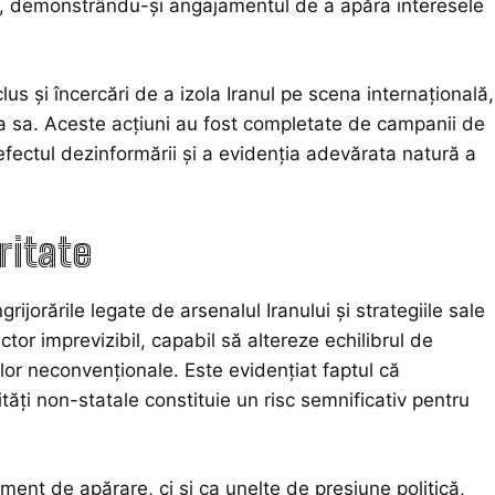
ce, demonstrându-și angajamentul de a apăra interesele
us și încercări de a izola Iranul pe scena internațională,
nța sa. Aceste acțiuni au fost completate de campanii de
fectul dezinformării și a evidenția adevărata natură a
ritate
ijorările legate de arsenalul Iranului și strategiile sale
ctor imprevizibil, capabil să altereze echilibrul de
cilor neconvenționale. Este evidențiat faptul că
tități non-statale constituie un risc semnificativ pentru
ment de apărare, ci și ca unelte de presiune politică,