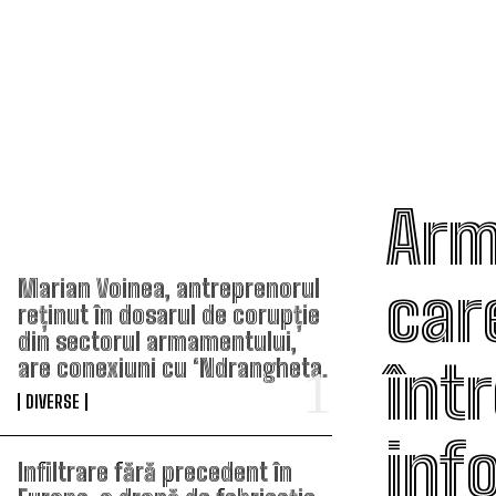
Arm
TOP ARTICOLE
car
Marian Voinea, antreprenorul
reținut în dosarul de corupție
din sectorul armamentului,
înt
are conexiuni cu ‘Ndrangheta.
DIVERSE
info
Infiltrare fără precedent în