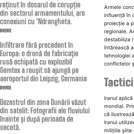
reținut în dosarul de corupție
Armele conce
din sectorul armamentului, are
influență în
conexiuni cu ‘Ndrangheta.
proiecție a 
DIVERSE
regionale. A
destabiliza 
Infiltrare fără precedent în
întărească a
Europa: o dronă de fabricație
tehnologiei a
rusă echipată cu explozibil
conflictelor 
Semtex a reușit să ajungă pe
aeroportul din Leipzig, Germania
Tactic
DIVERSE
Iranul aplic
Dezastrul din zona Dunării văzut
mondial. Pri
din satelit: Fotografii ale fluviului
că ilustreaz
înainte și după perioada de
Iranul utiliz
secetă.
milițiile șii