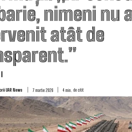
barie, nimeni nu 
ervenit atât de
nsparent.”
orii UAR News
de citit
4
min.
7 martie 2026