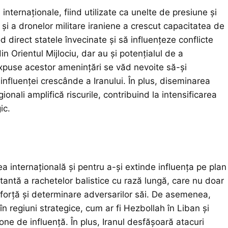
internaționale, fiind utilizate ca unelte de presiune și
 și a dronelor militare iraniene a crescut capacitatea de
 direct statele învecinate și să influențeze conflicte
n Orientul Mijlociu, dar au și potențialul de a
 expuse acestor amenințări se văd nevoite să-și
 influenței crescânde a Iranului. În plus, diseminarea
onali amplifică riscurile, contribuind la intensificarea
ic.
a internațională și pentru a-și extinde influența pe plan
stantă a rachetelor balistice cu rază lungă, care nu doar
de forță și determinare adversarilor săi. De asemenea,
 în regiuni strategice, cum ar fi Hezbollah în Liban și
 zone de influență. În plus, Iranul desfășoară atacuri