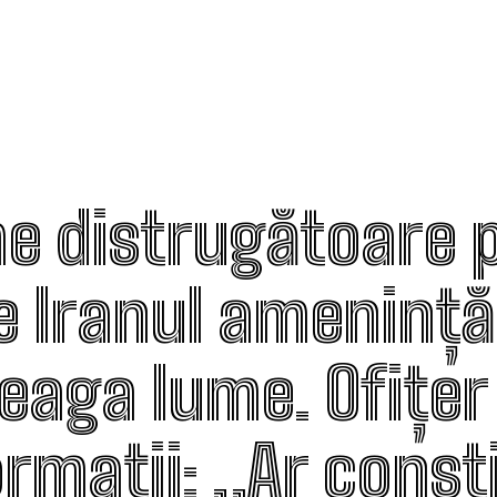
e distrugătoare p
e Iranul amenință
reaga lume. Ofițer
rmații: „Ar consti