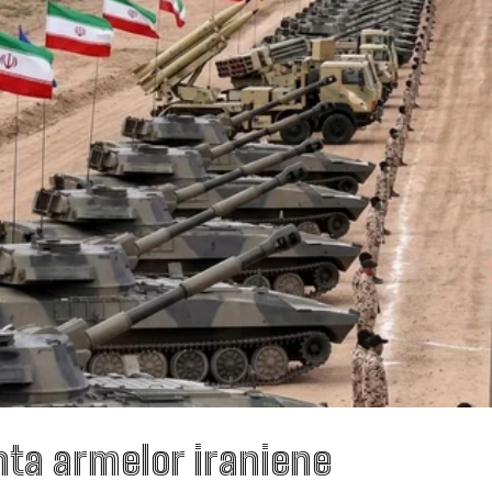
nta armelor iraniene