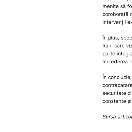
menite să fo
coroborată c
intervenții e
În plus, spec
Iran, care v
parte integr
încrederea în
În concluzie
contracarare
securitate c
constante și
Sursa artic