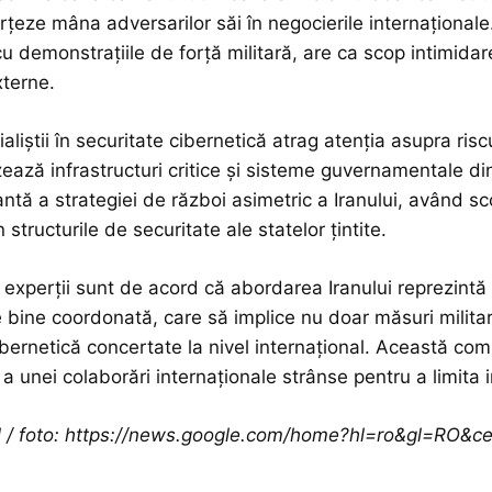
rțeze mâna adversarilor săi în negocierile internaționale
u demonstrațiile de forță militară, are ca scop intimidar
xterne.
ialiștii în securitate cibernetică atrag atenția asupra ri
izează infrastructuri critice și sisteme guvernamentale di
antă a strategiei de război asimetric a Iranului, având
 structurile de securitate ale statelor țintite.
, experții sunt de acord că abordarea Iranului reprezint
 bine coordonată, care să implice nu doar măsuri militare
ibernetică concertate la nivel internațional. Această com
 a unei colaborări internaționale strânse pentru a limita 
ol / foto: https://news.google.com/home?hl=ro&gl=RO&