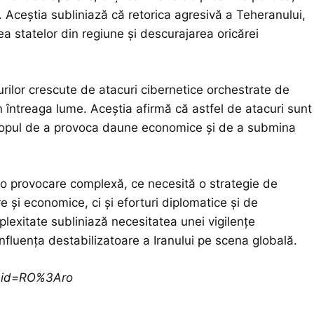
. Aceștia subliniază că retorica agresivă a Teheranului,
ea statelor din regiune și descurajarea oricărei
scurilor crescute de atacuri cibernetice orchestrate de
n întreaga lume. Aceștia afirmă că astfel de atacuri sunt
 scopul de a provoca daune economice și de a submina
ă o provocare complexă, ce necesită o strategie de
 și economice, ci și eforturi diplomatice și de
plexitate subliniază necesitatea unei vigilențe
influența destabilizatoare a Iranului pe scena globală.
ceid=RO%3Aro