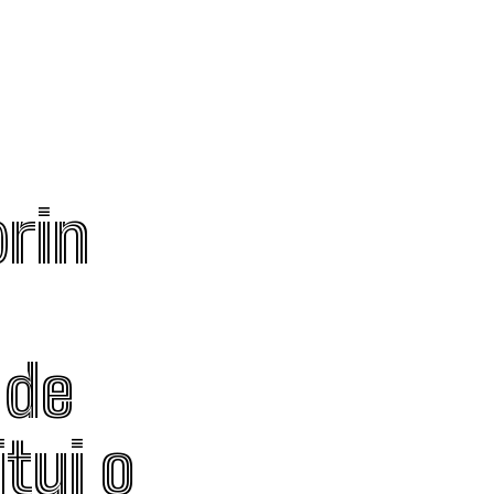
rin
 de
tui o