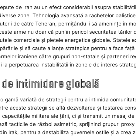
pute de Iran au un efect considerabil asupra stabilității 
 diverse zone. Tehnologia avansată a rachetelor balistice
puterii de către Teheran, permițându-i să amenințe în mod
ceste arme nu doar că pun în pericol securitatea țărilor di
rutele comerciale și piețele energetice globale. Statele
părările și să caute alianțe strategice pentru a face față
rmelor iraniene către grupuri non-statale și parteneri regi
și la perpetuarea instabilității în zonele de interes strateg
i de intimidare globală
ă o gamă variată de strategii pentru a intimida comunitate
ntre aceste strategii se află dezvoltarea și testarea con
ă capacitățile militare ale țării, ci și transmit un mesaj 
ează tacticile de război asimetric, sprijinind grupuri proxy
te din Irak, pentru a destabiliza guvernele ostile și a crea