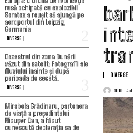
Europa: o dronă de fabricație
bar
rusă echipată cu explozibil
Semtex a reușit să ajungă pe
aeroportul din Leipzig,
int
Germania
DIVERSE
tra
Dezastrul din zona Dunării
văzut din satelit: Fotografii ale
fluviului înainte și după
DIVERSE
perioada de secetă.
DIVERSE
Aut
AUTOR:
Mirabela Grădinaru, partenera
de viață a președintelui
Nicușor Dan, a făcut
cunoscută declarația sa de