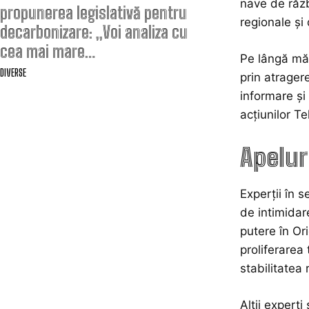
nave de răzb
propunerea legislativă pentru
regionale și 
decarbonizare: „Voi analiza cu
cea mai mare…
Pe lângă măs
DIVERSE
prin atrager
informare și
acțiunilor Te
Apelur
Experții în s
de intimidare
putere în Ori
proliferarea 
stabilitatea 
Alții experț