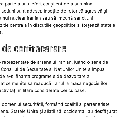
e, ca parte a unui efort conștient de a submina
acțiuni sunt adesea însoțite de retorică agresivă și
ramul nuclear iranian sau să impună sancțiuni
iție centrală în discuțiile geopolitice și forțează statele
ă.
i de contracarare
e reprezentate de arsenalul iranian, luând o serie de
Consiliul de Securitate al Națiunilor Unite a impus
 de a-și finanța programele de dezvoltare a
matice menite să readucă Iranul la masa negocierilor
ctivități militare considerate periculoase.
n domeniul securității, formând coaliții și parteneriate
ene. Statele Unite și aliații săi occidentali au desfășurat