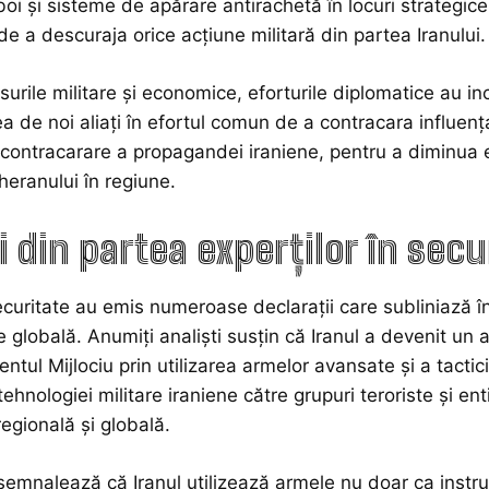
oi și sisteme de apărare antirachetă în locuri strategi
de a descuraja orice acțiune militară din partea Iranului.
urile militare și economice, eforturile diplomatice au incl
ea de noi aliați în efortul comun de a contracara influe
 contracarare a propagandei iraniene, pentru a diminua e
heranului în regiune.
i din partea experților în secu
ecuritate au emis numeroase declarații care subliniază îngr
 globală. Anumiți analiști susțin că Iranul a devenit un a
entul Mijlociu prin utilizarea armelor avansate și a tacti
tehnologiei militare iraniene către grupuri teroriste și en
regională și globală.
i semnalează că Iranul utilizează armele nu doar ca instru