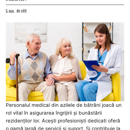
de citit
5
min.
Personalul medical din azilele de bătrâni joacă un
rol vital în asigurarea îngrijirii și bunăstării
rezidenților lor. Acești profesioniști dedicati oferă
o gamă largă de servicii și suport. Și contribuie la