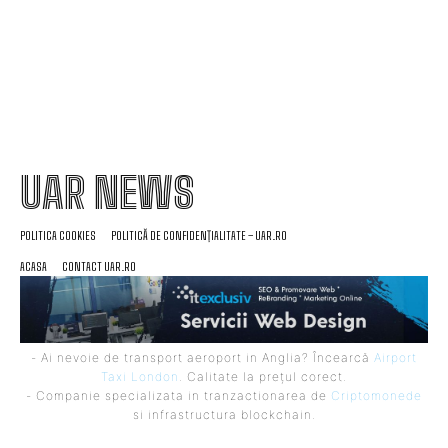
UAR NEWS
POLITICA COOKIES
POLITICĂ DE CONFIDENȚIALITATE – UAR.RO
ACASA
CONTACT UAR.RO
- Ai nevoie de transport aeroport in Anglia? Încearcă
Airport
Taxi London
. Calitate la prețul corect.
- Companie specializata in tranzactionarea de
Criptomonede
si infrastructura blockchain.