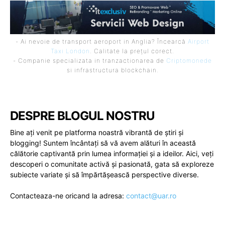
- Ai nevoie de transport aeroport in Anglia? Încearcă
Airport
Taxi London
. Calitate la prețul corect.
- Companie specializata in tranzactionarea de
Criptomonede
si infrastructura blockchain.
DESPRE BLOGUL NOSTRU
Bine ați venit pe platforma noastră vibrantă de știri și
blogging! Suntem încântați să vă avem alături în această
călătorie captivantă prin lumea informației și a ideilor. Aici, veți
descoperi o comunitate activă și pasionată, gata să exploreze
subiecte variate și să împărtășească perspective diverse.
Contacteaza-ne oricand la adresa:
contact@uar.ro