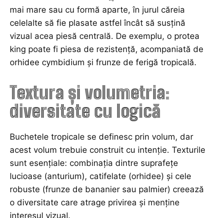
mai mare sau cu formă aparte, în jurul căreia
celelalte să fie plasate astfel încât să susțină
vizual acea piesă centrală. De exemplu, o protea
king poate fi piesa de rezistență, acompaniată de
orhidee cymbidium și frunze de ferigă tropicală.
Textura și volumetria:
diversitate cu logică
Buchetele tropicale se definesc prin volum, dar
acest volum trebuie construit cu intenție. Texturile
sunt esențiale: combinația dintre suprafețe
lucioase (anturium), catifelate (orhidee) și cele
robuste (frunze de bananier sau palmier) creează
o diversitate care atrage privirea și menține
interesul vizual.