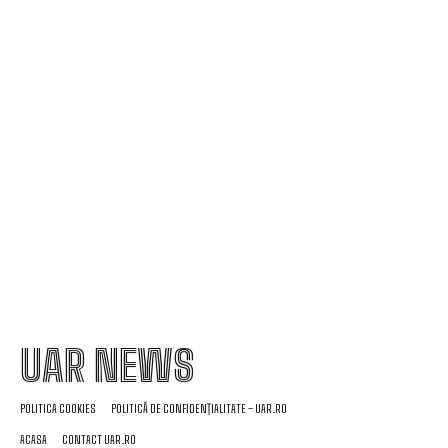
de corupție din sectorul armamentului, are
conexiuni cu ‘Ndrangheta.
Infiltrare fără precedent în Europa: o dronă de
fabricație rusă echipată cu explozibil Semtex a
reușit să ajungă pe aeroportul din Leipzig,
Germania
UAR NEWS
POLITICA COOKIES
POLITICĂ DE CONFIDENȚIALITATE – UAR.RO
ACASA
CONTACT UAR.RO