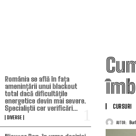
Cum
TOP ARTICOLE
îmb
România se află în fața
amenințării unui blackout
total dacă dificultățile
energetice devin mai severe.
CURSURI
Specialiștii cer verificări…
DIVERSE
Bur
AUTOR: