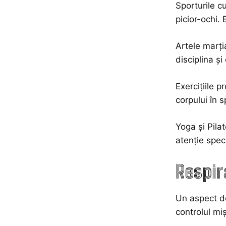
Sporturile c
picior-ochi. 
Artele marți
disciplina și
Exercițiile p
corpului în s
Yoga și Pila
atenție speci
Respira
Un aspect de
controlul miș