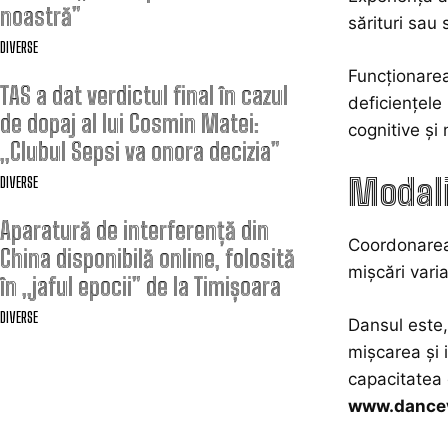
noastră”
sărituri sau
DIVERSE
Funcționarea
TAS a dat verdictul final în cazul
deficiențele
de dopaj al lui Cosmin Matei:
cognitive și 
„Clubul Sepsi va onora decizia”
Modali
DIVERSE
Aparatură de interferență din
Coordonarea 
China disponibilă online, folosită
mișcări varia
în „jaful epocii” de la Timișoara
DIVERSE
Dansul este,
mișcarea și 
capacitatea 
www.dancev