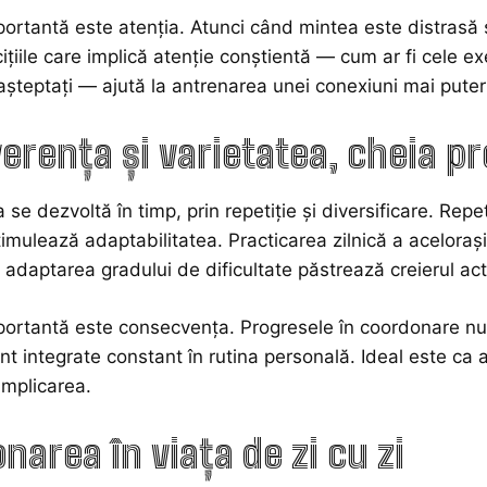
portantă este atenția. Atunci când mintea este distrasă 
ițiile care implică atenție conștientă — cum ar fi cele e
eașteptați — ajută la antrenarea unei conexiuni mai putern
erența și varietatea, cheia p
se dezvoltă în timp, prin repetiție și diversificare. Repe
timulează adaptabilitatea. Practicarea zilnică a aceloraș
și adaptarea gradului de dificultate păstrează creierul ac
portantă este consecvența. Progresele în coordonare nu 
unt integrate constant în rutina personală. Ideal este ca 
implicarea.
narea în viața de zi cu zi