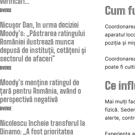
verificări…
Cum f
DIVERSE
Nicușor Dan, în urma deciziei
Coordonarea 
Moody’s: „Păstrarea ratingului
aparatul loc
României ilustrează munca
poziția și m
depusă de instituții, cetățeni și
sectorul de afaceri”
Coordonarea 
poate fi cul
DIVERSE
Moody’s menține ratingul de
Ce inf
țară pentru România, având o
perspectivă negativă
Mai mulți fa
DIVERSE
fizică. Sede
alerte, cont
Nicolescu încheie transferul la
Dinamo: „A fost prioritatea
Experiența a