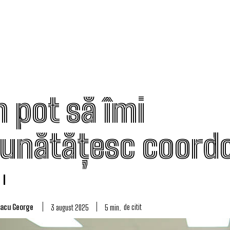
 pot să îmi
unătățesc coord
lacu George
de citit
5
min.
3 august 2025