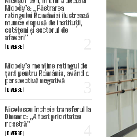
Nicușor Dan, în urma deciziei
Moody’s: „Păstrarea
ratingului României ilustrează
munca depusă de instituții,
cetățeni și sectorul de
afaceri”
DIVERSE
Moody’s menține ratingul de
țară pentru România, având o
perspectivă negativă
DIVERSE
Nicolescu încheie transferul la
Dinamo: „A fost prioritatea
noastră”
DIVERSE