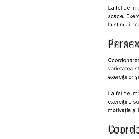
La fel de im
scade. Exerc
la stimuli n
Persev
Coordonarea 
varietatea s
exercițiilor 
La fel de im
exercițiile s
motivația și 
Coordo