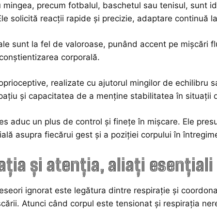
u mingea, precum fotbalul, baschetul sau tenisul, sunt 
Ele solicită reacții rapide și precizie, adaptare continuă l
ale sunt la fel de valoroase, punând accent pe mișcări flui
 conștientizarea corporală.
roprioceptive, realizate cu ajutorul mingilor de echilibru s
pațiu și capacitatea de a menține stabilitatea în situații di
tes aduc un plus de control și finețe în mișcare. Ele pre
ală asupra fiecărui gest și a poziției corpului în întregim
ția și atenția, aliați esențiali
seori ignorat este legătura dintre respirație și coordona
cării. Atunci când corpul este tensionat și respirația ner