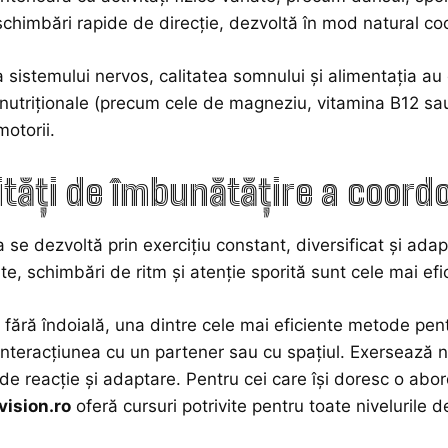
 schimbări rapide de direcție, dezvoltă în mod natural c
 sistemului nervos, calitatea somnului și alimentația 
 nutriționale (precum cele de magneziu, vitamina B12 sau
motorii.
tăți de îmbunătățire a coordo
se dezvoltă prin exercițiu constant, diversificat și adapta
te, schimbări de ritm și atenție sporită sunt cele mai efi
 fără îndoială, una dintre cele mai eficiente metode pen
interacțiunea cu un partener sau cu spațiul. Exersează nu
de reacție și adaptare. Pentru cei care își doresc o abor
ision.ro
oferă cursuri potrivite pentru toate nivelurile d