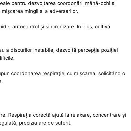
ideale pentru dezvoltarea coordonării mână-ochi și
a mișcarea mingii și a adversarilor.
de, autocontrol și sincronizare. În plus, cultivă
au a discurilor instabile, dezvoltă percepția poziției
ficile.
supun coordonarea respirației cu mișcarea, solicitând o
e.
re. Respirația corectă ajută la relaxare, concentrare și
egulată, precizia are de suferit.