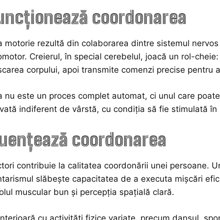
uncționează coordonarea
motorie rezultă din colaborarea dintre sistemul nervos ce
omotor. Creierul, în special cerebelul, joacă un rol-cheie
ișcarea corpului, apoi transmite comenzi precise pentru a
nu este un proces complet automat, ci unul care poate fi
tivată indiferent de vârstă, cu condiția să fie stimulată î
luențează coordonarea
ctori contribuie la calitatea coordonării unei persoane. Un
ntarismul slăbește capacitatea de a executa mișcări eficie
rolul muscular bun și percepția spațială clară.
nterioară cu activități fizice variate, precum dansul, spor