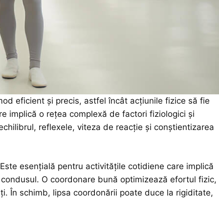
eficient și precis, astfel încât acțiunile fizice să fie
re implică o rețea complexă de factori fiziologici și
chilibrul, reflexele, viteza de reacție și conștientizarea
ste esențială pentru activitățile cotidiene care implică
u condusul. O coordonare bună optimizează efortul fizic,
ți. În schimb, lipsa coordonării poate duce la rigiditate,