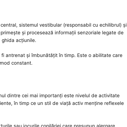
ntral, sistemul vestibular (responsabil cu echilibrul) și
: primește și procesează informații senzoriale legate de
 ghida acțiunile.
 antrenat și îmbunătățit în timp. Este o abilitate care
n mod constant.
ul dintre cei mai importanți este nivelul de activitate
nte, în timp ce un stil de viață activ menține reflexele
turile sau
jocurile copilăriei
care presupun alergare,