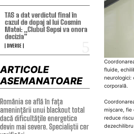
TAS a dat verdictul final în
cazul de dopaj al lui Cosmin
Matei: „Clubul Sepsi va onora
decizia”
DIVERSE
Coordonarea 
ARTICOLE
fluide, echil
neurologici: 
ASEMANATOARE
corporală.
România se află în fața
Coordonarea 
amenințării unui blackout total
mișcare, fie
dacă dificultățile energetice
reduce riscul
devin mai severe. Specialiștii cer
dezechilibru