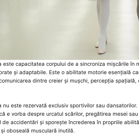
este capacitatea corpului de a sincroniza mișcările în mod 
ibrate și adaptabile. Este o abilitate motorie esențială ca
comunicarea dintre creier și mușchi, percepția spațială, e
nu este rezervată exclusiv sportivilor sau dansatorilor. E
 că e vorba despre urcatul scărilor, pregătirea mesei sa
 de accidentări și sporește încrederea în propriile abilită
 și oboseală musculară inutilă.