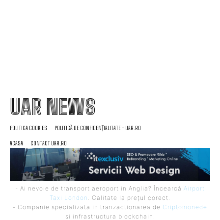
severe. Specialiștii cer verificări…
UAR NEWS
POLITICA COOKIES
POLITICĂ DE CONFIDENȚIALITATE – UAR.RO
ACASA
CONTACT UAR.RO
- Ai nevoie de transport aeroport in Anglia? Încearcă
Airport
Taxi London
. Calitate la prețul corect.
- Companie specializata in tranzactionarea de
Criptomonede
si infrastructura blockchain.