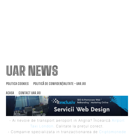
reușit să ajungă pe aeroportul din Leipzig,
Germania
UAR NEWS
POLITICA COOKIES
POLITICĂ DE CONFIDENȚIALITATE – UAR.RO
ACASA
CONTACT UAR.RO
- Ai nevoie de transport aeroport in Anglia? Încearcă
Airport
Taxi London
. Calitate la prețul corect.
- Companie specializata in tranzactionarea de
Criptomonede