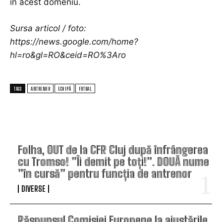
în acest domeniu.
Sursa articol / foto:
https://news.google.com/home?
hl=ro&gl=RO&ceid=RO%3Aro
TAGS
ANTRENOR
ECHIPĂ
FOTBAL
TOP ARTICOLE
Folha, OUT de la CFR Cluj după înfrângerea
cu Tromso! ”Îi demit pe toți!”. DOUĂ nume
”în cursă” pentru funcția de antrenor
DIVERSE
Răspunsul Comisiei Europene la ajustările