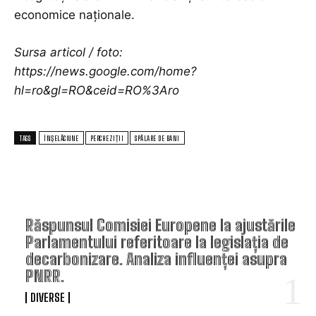
economice naționale.
Sursa articol / foto:
https://news.google.com/home?
hl=ro&gl=RO&ceid=RO%3Aro
TAGS
ÎNȘELĂCIUNE
PERCHEZIȚII
SPĂLARE DE BANI
TOP ARTICOLE
Răspunsul Comisiei Europene la ajustările
Parlamentului referitoare la legislația de
decarbonizare. Analiza influenței asupra
PNRR.
DIVERSE