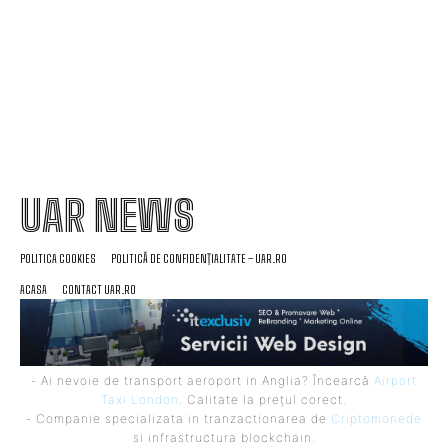
secetă.
UAR NEWS
POLITICA COOKIES
POLITICĂ DE CONFIDENȚIALITATE – UAR.RO
ACASA
CONTACT UAR.RO
- Ai nevoie de transport aeroport in Anglia? Încearcă
Airport
Taxi London
. Calitate la prețul corect.
- Companie specializata in tranzactionarea de
Criptomonede
si infrastructura blockchain.