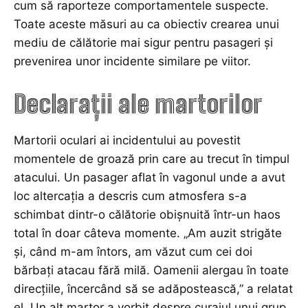
cum să raporteze comportamentele suspecte.
Toate aceste măsuri au ca obiectiv crearea unui
mediu de călătorie mai sigur pentru pasageri și
prevenirea unor incidente similare pe viitor.
Declarații ale martorilor
Martorii oculari ai incidentului au povestit
momentele de groază prin care au trecut în timpul
atacului. Un pasager aflat în vagonul unde a avut
loc altercația a descris cum atmosfera s-a
schimbat dintr-o călătorie obișnuită într-un haos
total în doar câteva momente. „Am auzit strigăte
și, când m-am întors, am văzut cum cei doi
bărbați atacau fără milă. Oamenii alergau în toate
direcțiile, încercând să se adăpostească,” a relatat
el. Un alt martor a vorbit despre curajul unui grup