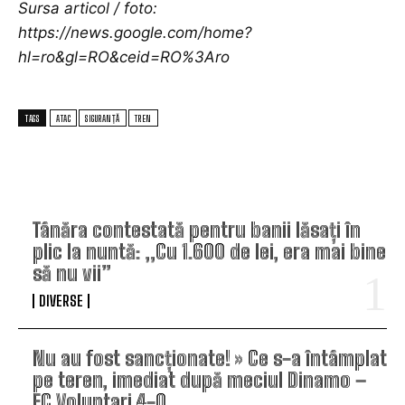
Sursa articol / foto:
https://news.google.com/home?
hl=ro&gl=RO&ceid=RO%3Aro
TAGS
ATAC
SIGURANȚĂ
TREN
TOP ARTICOLE
Tânăra contestată pentru banii lăsați în
plic la nuntă: „Cu 1.600 de lei, era mai bine
să nu vii”
DIVERSE
Nu au fost sancționate! » Ce s-a întâmplat
pe teren, imediat după meciul Dinamo –
FC Voluntari 4-0