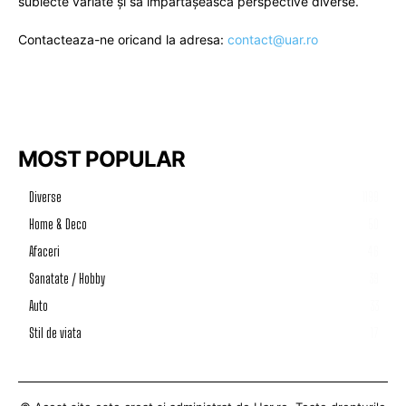
subiecte variate și să împărtășească perspective diverse.
Contacteaza-ne oricand la adresa:
contact@uar.ro
MOST POPULAR
Diverse
1199
Home & Deco
50
Afaceri
46
Sanatate / Hobby
39
Auto
33
Stil de viata
17