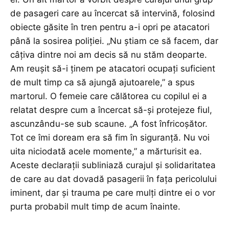
de pasageri care au încercat să intervină, folosind
obiecte găsite în tren pentru a-i opri pe atacatori
până la sosirea poliției. „Nu știam ce să facem, dar
câțiva dintre noi am decis să nu stăm deoparte.
Am reușit să-i ținem pe atacatori ocupați suficient
de mult timp ca să ajungă ajutoarele,” a spus
martorul. O femeie care călătorea cu copilul ei a
relatat despre cum a încercat să-și protejeze fiul,
ascunzându-se sub scaune. „A fost înfricoșător.
Tot ce îmi doream era să fim în siguranță. Nu voi
uita niciodată acele momente,” a mărturisit ea.
Aceste declarații subliniază curajul și solidaritatea
de care au dat dovadă pasagerii în fața pericolului
iminent, dar și trauma pe care mulți dintre ei o vor
purta probabil mult timp de acum înainte.