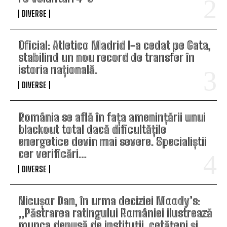
DIVERSE
Oficial: Atletico Madrid l-a cedat pe Gata,
stabilind un nou record de transfer în
istoria națională.
DIVERSE
România se află în fața amenințării unui
blackout total dacă dificultățile
energetice devin mai severe. Specialiștii
cer verificări…
DIVERSE
Nicușor Dan, în urma deciziei Moody’s:
„Păstrarea ratingului României ilustrează
munca depusă de instituții, cetățeni și