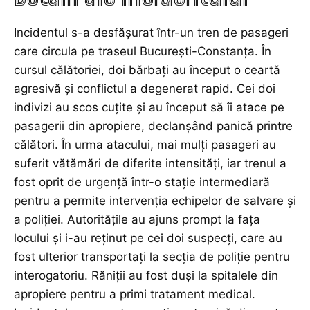
Incidentul s-a desfășurat într-un tren de pasageri
care circula pe traseul București-Constanța. În
cursul călătoriei, doi bărbați au început o ceartă
agresivă și conflictul a degenerat rapid. Cei doi
indivizi au scos cuțite și au început să îi atace pe
pasagerii din apropiere, declanșând panică printre
călători. În urma atacului, mai mulți pasageri au
suferit vătămări de diferite intensități, iar trenul a
fost oprit de urgență într-o stație intermediară
pentru a permite intervenția echipelor de salvare și
a poliției. Autoritățile au ajuns prompt la fața
locului și i-au reținut pe cei doi suspecți, care au
fost ulterior transportați la secția de poliție pentru
interogatoriu. Răniții au fost duși la spitalele din
apropiere pentru a primi tratament medical.