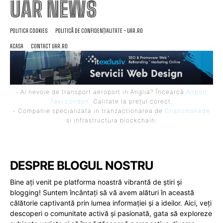
UAR NEWS
POLITICA COOKIES
POLITICĂ DE CONFIDENȚIALITATE – UAR.RO
ACASA
CONTACT UAR.RO
- Ai nevoie de transport aeroport in Anglia? Încearcă
Airport
Taxi London
. Calitate la prețul corect.
- Companie specializata in tranzactionarea de
Criptomonede
si infrastructura blockchain.
DESPRE BLOGUL NOSTRU
Bine ați venit pe platforma noastră vibrantă de știri și
blogging! Suntem încântați să vă avem alături în această
călătorie captivantă prin lumea informației și a ideilor. Aici, veți
descoperi o comunitate activă și pasionată, gata să exploreze