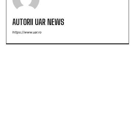
AUTORII UAR NEWS
https://www.uar.ro
ARTICOLE POPULARE
Tânăra contestată pentru banii lăsați în plic la
nuntă: „Cu 1.600 de lei, era mai bine să nu vii”
Nu au fost sancționate! » Ce s-a întâmplat pe
teren, imediat după meciul Dinamo – FC Voluntari
4-0