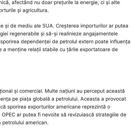
ică, afectând nu doar prețurile la energie, ci și alte
turile și agricultura.
ice și de mediu ale SUA. Creșterea importurilor ar putea
rgiei regenerabile și să-și realinieze angajamentele
, sporirea dependenței de petrolul extern poate influența
 a menține relații stabile cu țările exportatoare de
țional și comercial. Multe națiuni au perceput această
luența pe piața globală a petrolului. Aceasta a provocat
ră că sporirea exporturilor americane reprezintă o
 OPEC ar putea fi nevoite să revizuiască strategiile de
a petrolului american.