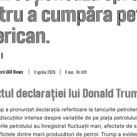
tru a cumpăra pe
rican.
orii UAR News
de citit
4
min.
11 aprilie 2026
tul declarației lui Donald Tru
 a pronunțat declarația referitoare la tancurile petrolie
 discuțiilor intense despre variațiile de pe piața petrolu
rile petrolului au înregistrat fluctuații mari, afectate 
flictele dintre marii producători de petrol. Trump a evide