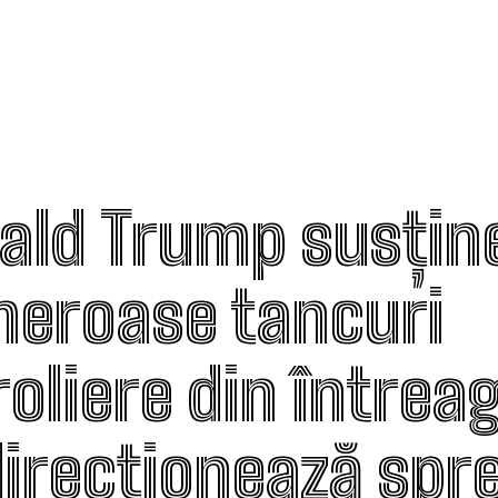
ald Trump susțin
eroase tancuri
roliere din întrea
direcționează spr