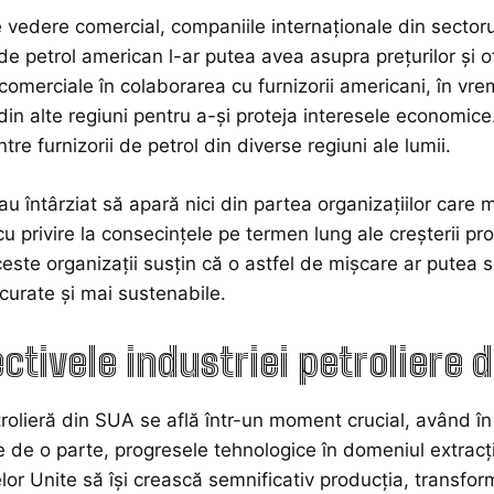
 vedere comercial, companiile internaționale din sectoru
 de petrol american l-ar putea avea asupra prețurilor și o
 comerciale în colaborarea cu furnizorii americani, în vre
din alte regiuni pentru a-și proteja interesele economice
ntre furnizorii de petrol din diverse regiuni ale lumii.
 au întârziat să apară nici din partea organizațiilor care
cu privire la consecințele pe termen lung ale creșterii pr
ceste organizații susțin că o astfel de mișcare ar putea 
curate și mai sustenabile.
ctivele industriei petroliere 
trolieră din SUA se află într-un moment crucial, având în
Pe de o parte, progresele tehnologice în domeniul extracți
lor Unite să își crească semnificativ producția, transfor