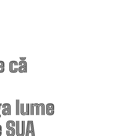
e că
ga lume
e SUA