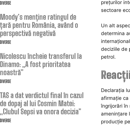
prețurilor in
DIVERSE
sectoare eco
Moody’s menține ratingul de
țară pentru România, având o
Un alt aspec
perspectivă negativă
determina au
internaționa
DIVERSE
deciziile de
Nicolescu încheie transferul la
petrol.
Dinamo: „A fost prioritatea
noastră”
Reacți
DIVERSE
Declarația l
TAS a dat verdictul final în cazul
afirmație ca
de dopaj al lui Cosmin Matei:
îngrijorări î
„Clubul Sepsi va onora decizia”
amenințare l
DIVERSE
producție pe