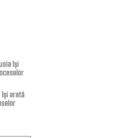
ARTICOLE
POPULARE
Nicușor Dan, în urma deciziei
Moody’s: „Păstrarea ratingului
României ilustrează munca depusă
 își arată
de instituții, cetățeni și sectorul
eselor
de afaceri”
Moody’s menține ratingul de țară
pentru România, având o
perspectivă negativă