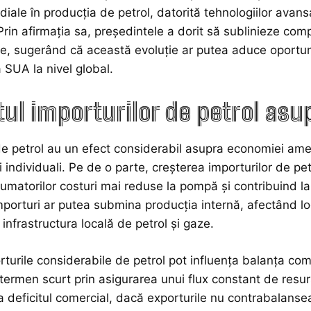
iale în producția de petrol, datorită tehnologiilor avansat
Prin afirmația sa, președintele a dorit să sublinieze comp
le, sugerând că această evoluție ar putea aduce oportunit
SUA la nivel global.
ul importurilor de petrol as
de petrol au un efect considerabil asupra economiei ameri
 individuali. Pe de o parte, creșterea importurilor de pe
umatorilor costuri mai reduse la pompă și contribuind la
mporturi ar putea submina producția internă, afectând lo
în infrastructura locală de petrol și gaze.
orturile considerabile de petrol pot influența balanța co
termen scurt prin asigurarea unui flux constant de resur
 deficitul comercial, dacă exporturile nu contrabalansea