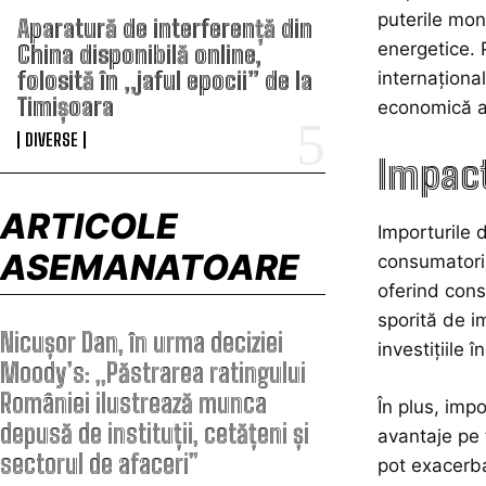
puterile mond
Aparatură de interferență din
energetice. 
China disponibilă online,
folosită în „jaful epocii” de la
internaționa
Timișoara
economică a 
DIVERSE
Impact
ARTICOLE
Importurile 
ASEMANATOARE
consumatorii
oferind cons
sporită de i
Nicușor Dan, în urma deciziei
investițiile 
Moody’s: „Păstrarea ratingului
României ilustrează munca
În plus, imp
depusă de instituții, cetățeni și
avantaje pe 
sectorul de afaceri”
pot exacerba