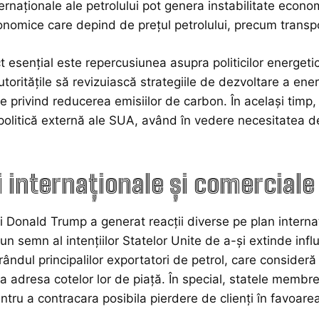
ternaționale ale petrolului pot genera instabilitate econom
nomice care depind de prețul petrolului, precum transpor
t esențial este repercusiunea asupra politicilor energet
toritățile să revizuiască strategiile de dezvoltare a ene
le privind reducerea emisiilor de carbon. În același timp
 politică externă ale SUA, având în vedere necesitatea de
i internaționale și comerciale
ui Donald Trump a generat reacții diverse pe plan interna
 un semn al intențiilor Statelor Unite de a-și extinde inf
n rândul principalilor exportatori de petrol, care conside
a adresa cotelor lor de piață. În special, statele membre
ntru a contracara posibila pierdere de clienți în favoare