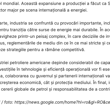
vel mondial. Această expansiune a producției a făcut ca
tor major pe scena internațională a energiei.
rte, industria se confruntă cu provocări importante, inclus
ntru tranziția către surse de energie mai durabile. În ac
avigheze printr-un peisaj complex, în care deciziile de inv
 plus, reglementările de mediu din ce în ce mai stricte și
eze strategiile pentru a rămâne competitivă.
ustriei petroliere americane depinde considerabil de capa
nvestițiile în tehnologie și eficiență operațională vor fi 
 colaborarea cu guvernul și partenerii internaționali va ju
 creșterea economică, cât și protecția mediului. În final,
 cererii globale de petrol și responsabilitatea de a contri
ol / foto: https://news.google.com/home?hl=ro&gl=RO&