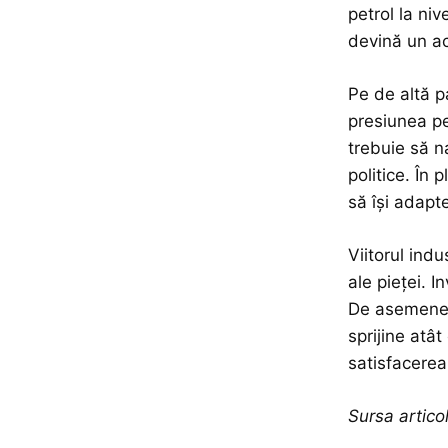
petrol la ni
devină un ac
Pe de altă pa
presiunea pe
trebuie să n
politice. În
să își adapt
Viitorul ind
ale pieței. I
De asemenea,
sprijine atât
satisfacerea
Sursa artic