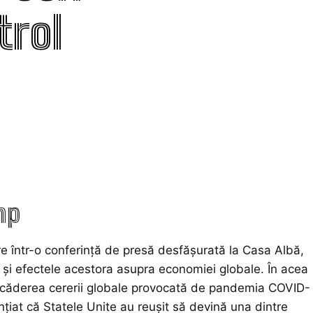
trol
mp
re într-o conferință de presă desfășurată la Casa Albă,
lui și efectele acestora asupra economiei globale. În acea
de scăderea cererii globale provocată de pandemia COVID-
nțiat că Statele Unite au reușit să devină una dintre