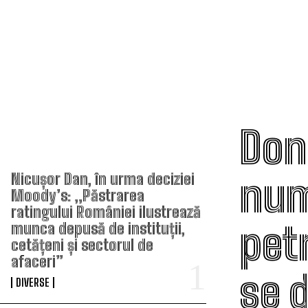
Don
TOP ARTICOLE
num
Nicușor Dan, în urma deciziei
Moody’s: „Păstrarea
ratingului României ilustrează
pet
munca depusă de instituții,
cetățeni și sectorul de
afaceri”
se 
DIVERSE