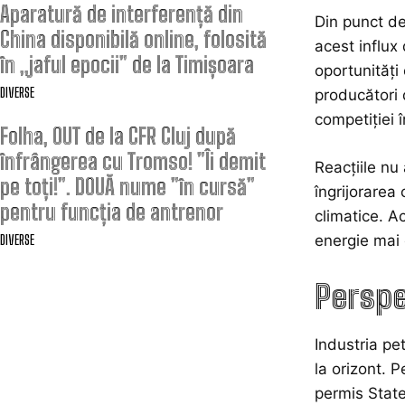
Aparatură de interferență din
Din punct de
China disponibilă online, folosită
acest influx
în „jaful epocii” de la Timișoara
oportunități
DIVERSE
producători 
competiției î
Folha, OUT de la CFR Cluj după
înfrângerea cu Tromso! ”Îi demit
Reacțiile nu
pe toți!”. DOUĂ nume ”în cursă”
îngrijorarea 
pentru funcția de antrenor
climatice. A
energie mai 
DIVERSE
Perspe
Industria pe
la orizont. 
permis State