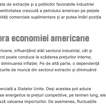
e de extracție și a politicilor favorabile industriei
etitivitatea crescută a petrolului american pe piețele
ăți comerciale suplimentare și ar putea întări poziția
upra economiei americane
cane, influențând atât sectorul industrial, cât și
trol poate conduce la scăderea prețurilor interne,
 diminuarea inflației. Pe de altă parte, o dependență
curile de muncă din sectorul extractiv și diminuând
mercială a Statelor Unite. Deși acestea pot aduce
se energetice la prețuri competitive, pe termen lung, ele
ză valoarea importurilor. De asemenea, fluctuațiile