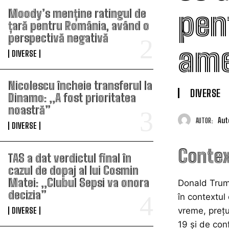
pen
Moody’s menține ratingul de
țară pentru România, având o
perspectivă negativă
ame
DIVERSE
Nicolescu încheie transferul la
DIVERSE
Dinamo: „A fost prioritatea
noastră”
Aut
AUTOR:
DIVERSE
Contex
TAS a dat verdictul final în
cazul de dopaj al lui Cosmin
Matei: „Clubul Sepsi va onora
Donald Trump
decizia”
în contextul
DIVERSE
vreme, prețu
19 și de con