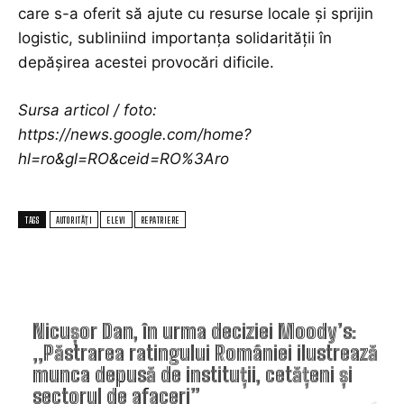
care s-a oferit să ajute cu resurse locale și sprijin
logistic, subliniind importanța solidarității în
depășirea acestei provocări dificile.
Sursa articol / foto:
https://news.google.com/home?
hl=ro&gl=RO&ceid=RO%3Aro
TAGS
AUTORITĂȚI
ELEVI
REPATRIERE
TOP ARTICOLE
Nicușor Dan, în urma deciziei Moody’s:
„Păstrarea ratingului României ilustrează
munca depusă de instituții, cetățeni și
sectorul de afaceri”