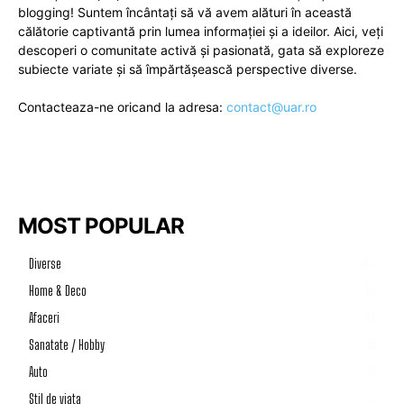
blogging! Suntem încântați să vă avem alături în această
călătorie captivantă prin lumea informației și a ideilor. Aici, veți
descoperi o comunitate activă și pasionată, gata să exploreze
subiecte variate și să împărtășească perspective diverse.
Contacteaza-ne oricand la adresa:
contact@uar.ro
MOST POPULAR
Diverse
1195
Home & Deco
50
Afaceri
46
Sanatate / Hobby
39
Auto
33
Stil de viata
17