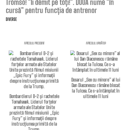
Tromso! ”Îi demit pe toți!”. DOUĂ nume ”în
cursă” pentru funcția de antrenor
DIVERSE
ARTICOLUL PRECEDENT
ARTICOLUL URMĂTOR
Dosarul „Sex cu minore” al lui
Dan Diaconescu rămâne blocat
la Tulcea. Ce s-a întâmplat în
Bombardierul B-2 și rachetele
ultimele 11 luni
Tomahawk. Liderul forțelor
armate ale Statelor Unite
prezintă filmul misiunii „Epic
Fury” și informații despre
instrucțiunea primită de la
Trump.