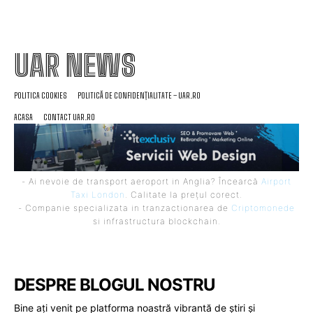
UAR NEWS
POLITICA COOKIES
POLITICĂ DE CONFIDENȚIALITATE – UAR.RO
ACASA
CONTACT UAR.RO
- Ai nevoie de transport aeroport in Anglia? Încearcă
Airport
Taxi London
. Calitate la prețul corect.
- Companie specializata in tranzactionarea de
Criptomonede
si infrastructura blockchain.
DESPRE BLOGUL NOSTRU
Bine ați venit pe platforma noastră vibrantă de știri și