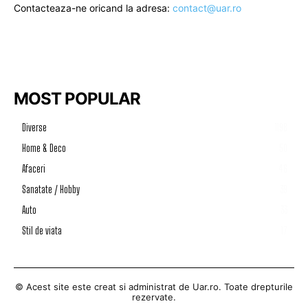
Contacteaza-ne oricand la adresa:
contact@uar.ro
MOST POPULAR
Diverse
1198
Home & Deco
50
Afaceri
46
Sanatate / Hobby
39
Auto
33
Stil de viata
17
© Acest site este creat si administrat de
Uar.ro
. Toate drepturile
rezervate.