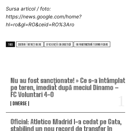
Sursa articol / foto:
https://news.google.com/home?
hl=ro&gl=RO&ceid=RO%3Aro
TAGS
COSTURI ÎNTREȚINERE
EFICIENȚĂ ENERGETICĂ
INFRASTRUCTURĂ TERMOFICARE
TOP ARTICOLE
Nu au fost sancționate! » Ce s-a întâmplat
pe teren, imediat după meciul Dinamo –
FC Voluntari 4-0
DIVERSE
Oficial: Atletico Madrid l-a cedat pe Gata,
stabilind un nou record de transfer în