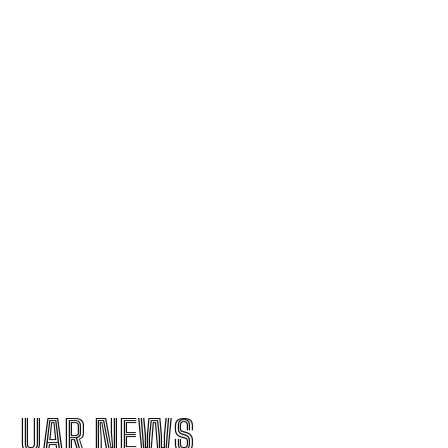
România se află în fața amenințării unui blackout
total dacă dificultățile energetice devin mai
severe. Specialiștii cer verificări…
Nicușor Dan, în urma deciziei Moody’s: „Păstrarea
ratingului României ilustrează munca depusă de
instituții, cetățeni și sectorul de afaceri”
Moody’s menține ratingul de țară pentru România,
având o perspectivă negativă
UAR NEWS