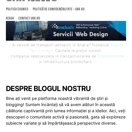
POLITICA COOKIES
POLITICĂ DE CONFIDENȚIALITATE – UAR.RO
ACASA
CONTACT UAR.RO
- Ai nevoie de transport aeroport in Anglia? Încearcă
Airport
Taxi London
. Calitate la prețul corect.
- Companie specializata in tranzactionarea de
Criptomonede
si infrastructura blockchain.
DESPRE BLOGUL NOSTRU
Bine ați venit pe platforma noastră vibrantă de știri și
blogging! Suntem încântați să vă avem alături în această
călătorie captivantă prin lumea informației și a ideilor. Aici, veți
descoperi o comunitate activă și pasionată, gata să exploreze
subiecte variate și să împărtășească perspective diverse.