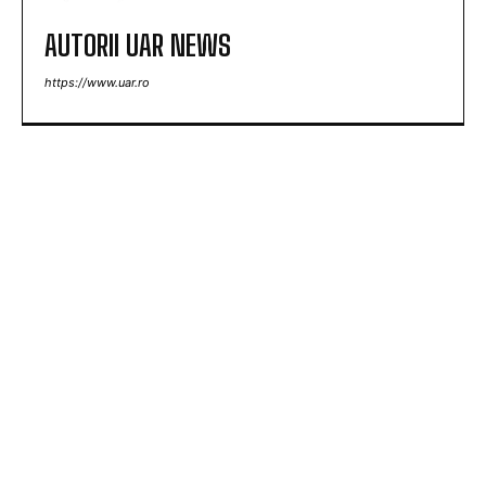
AUTORII UAR NEWS
https://www.uar.ro
ARTICOLE POPULARE
Nu au fost sancționate! » Ce s-a întâmplat pe
teren, imediat după meciul Dinamo – FC Voluntari
4-0
Oficial: Atletico Madrid l-a cedat pe Gata, stabilind
un nou record de transfer în istoria națională.