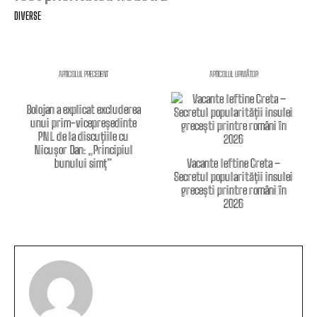
DIVERSE
ARTICOLUL PRECEDENT
ARTICOLUL URMĂTOR
Bolojan a explicat excluderea
unui prim-vicepreședinte
PNL de la discuțiile cu
Nicușor Dan: „Principiul
bunului simț”
Vacante Ieftine Creta –
Secretul popularității insulei
grecești printre români în
2026