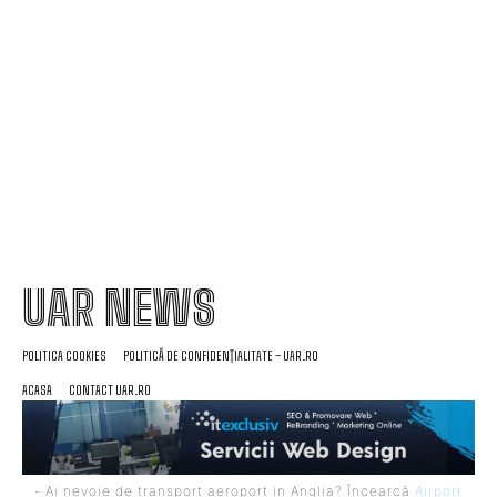
Infiltrare fără precedent în Europa: o dronă de
fabricație rusă echipată cu explozibil Semtex a
reușit să ajungă pe aeroportul din Leipzig,
Germania
UAR NEWS
POLITICA COOKIES
POLITICĂ DE CONFIDENȚIALITATE – UAR.RO
ACASA
CONTACT UAR.RO
- Ai nevoie de transport aeroport in Anglia? Încearcă
Airport