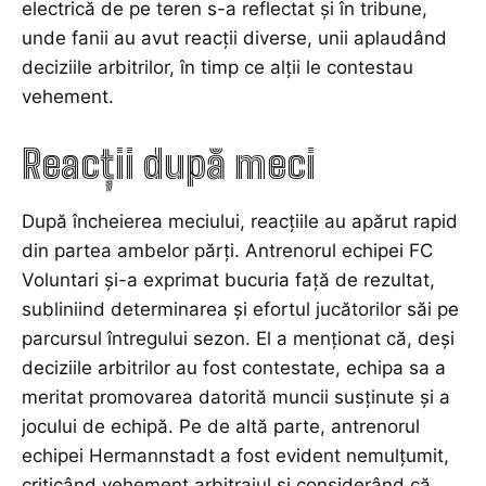
electrică de pe teren s-a reflectat și în tribune,
unde fanii au avut reacții diverse, unii aplaudând
deciziile arbitrilor, în timp ce alții le contestau
vehement.
Reacții după meci
După încheierea meciului, reacțiile au apărut rapid
din partea ambelor părți. Antrenorul echipei FC
Voluntari și-a exprimat bucuria față de rezultat,
subliniind determinarea și efortul jucătorilor săi pe
parcursul întregului sezon. El a menționat că, deși
deciziile arbitrilor au fost contestate, echipa sa a
meritat promovarea datorită muncii susținute și a
jocului de echipă. Pe de altă parte, antrenorul
echipei Hermannstadt a fost evident nemulțumit,
criticând vehement arbitrajul și considerând că