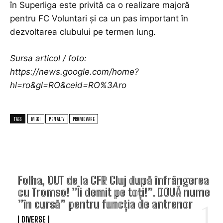
în Superliga este privită ca o realizare majoră
pentru FC Voluntari și ca un pas important în
dezvoltarea clubului pe termen lung.
Sursa articol / foto:
https://news.google.com/home?
hl=ro&gl=RO&ceid=RO%3Aro
TAGS
MECI
PENALTY
PROMOVARE
TOP ARTICOLE
Folha, OUT de la CFR Cluj după înfrângerea
cu Tromso! ”Îi demit pe toți!”. DOUĂ nume
”în cursă” pentru funcția de antrenor
DIVERSE