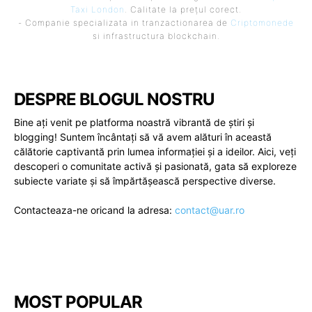
Taxi London
. Calitate la prețul corect.
- Companie specializata in tranzactionarea de
Criptomonede
si infrastructura blockchain.
DESPRE BLOGUL NOSTRU
Bine ați venit pe platforma noastră vibrantă de știri și
blogging! Suntem încântați să vă avem alături în această
călătorie captivantă prin lumea informației și a ideilor. Aici, veți
descoperi o comunitate activă și pasionată, gata să exploreze
subiecte variate și să împărtășească perspective diverse.
Contacteaza-ne oricand la adresa:
contact@uar.ro
MOST POPULAR