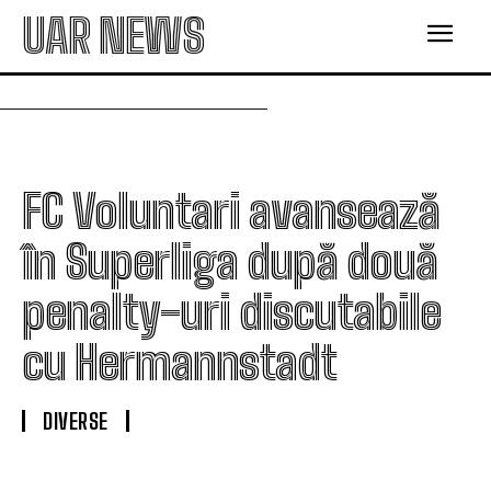
UAR NEWS
FC Voluntari avansează
în Superliga după două
penalty-uri discutabile
cu Hermannstadt
DIVERSE