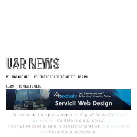
online, folosită în „jaful epocii” de la Timișoara
UAR NEWS
POLITICA COOKIES
POLITICĂ DE CONFIDENȚIALITATE – UAR.RO
ACASA
CONTACT UAR.RO
- Ai nevoie de transport aeroport in Anglia? Încearcă
Airport
Taxi London
. Calitate la prețul corect.
- Companie specializata in tranzactionarea de
Criptomonede
si infrastructura blockchain.