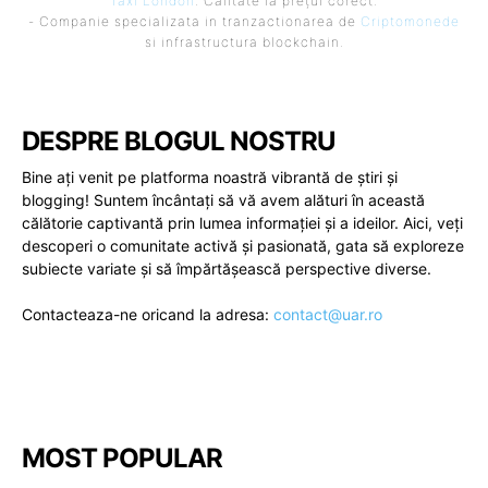
Taxi London
. Calitate la prețul corect.
- Companie specializata in tranzactionarea de
Criptomonede
si infrastructura blockchain.
DESPRE BLOGUL NOSTRU
Bine ați venit pe platforma noastră vibrantă de știri și
blogging! Suntem încântați să vă avem alături în această
călătorie captivantă prin lumea informației și a ideilor. Aici, veți
descoperi o comunitate activă și pasionată, gata să exploreze
subiecte variate și să împărtășească perspective diverse.
Contacteaza-ne oricand la adresa:
contact@uar.ro
MOST POPULAR