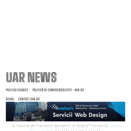
Nicolescu încheie transferul la Dinamo: „A fost
prioritatea noastră”
UAR NEWS
POLITICA COOKIES
POLITICĂ DE CONFIDENȚIALITATE – UAR.RO
ACASA
CONTACT UAR.RO
- Ai nevoie de transport aeroport in Anglia? Încearcă
Airport