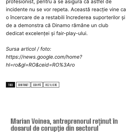
profesionist, pentru a se asigura că astfel de
incidente nu se vor repeta. Această reacție vine ca
o încercare de a restabili încrederea suporterilor și
de a demonstra că Dinamo rămâne un club
dedicat excelenței și fair-play-ului.
Sursa articol / foto:
https://news.google.com/home?
hl=ro&gl=RO&ceid=RO%3Aro
TAGS
CONTRACT
ECHIPĂ
REZILIERE
TOP ARTICOLE
Marian Voinea, antreprenorul reținut în
dosarul de corupție din sectorul