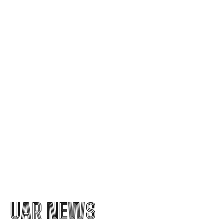
secetă.
Mirabela Grădinaru, partenera de viață a
președintelui Nicușor Dan, a făcut cunoscută
declarația sa de avere.
Avertisment din partea unui specialist: „Examinați
ce ați semnat și până când este valabil tariful, în
lumina creșterii facturii la electricitate”
UAR NEWS