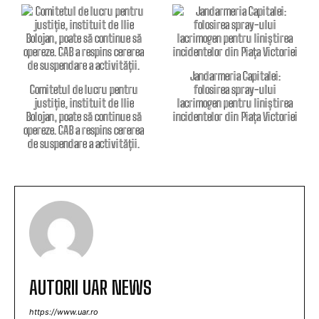
Jandarmeria Capitalei:
Comitetul de lucru pentru
folosirea spray-ului
justiție, instituit de Ilie
lacrimogen pentru liniștirea
Bolojan, poate să continue să
incidentelor din Piața Victoriei
opereze. CAB a respins cererea
de suspendare a activității.
AUTORII UAR NEWS
https://www.uar.ro