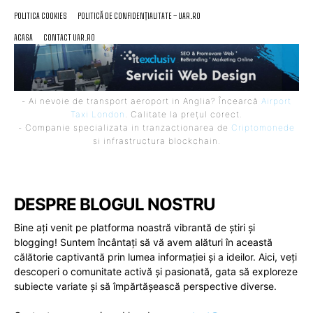
POLITICA COOKIES
POLITICĂ DE CONFIDENȚIALITATE – UAR.RO
ACASA
CONTACT UAR.RO
- Ai nevoie de transport aeroport in Anglia? Încearcă
Airport
Taxi London
. Calitate la prețul corect.
- Companie specializata in tranzactionarea de
Criptomonede
si infrastructura blockchain.
DESPRE BLOGUL NOSTRU
Bine ați venit pe platforma noastră vibrantă de știri și
blogging! Suntem încântați să vă avem alături în această
călătorie captivantă prin lumea informației și a ideilor. Aici, veți
descoperi o comunitate activă și pasionată, gata să exploreze
subiecte variate și să împărtășească perspective diverse.