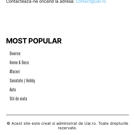
Contacteaza-ne oricand la adresa:
contact@uar.ro
MOST POPULAR
Diverse
1187
Home & Deco
50
Afaceri
46
Sanatate / Hobby
39
Auto
33
Stil de viata
17
© Acest site este creat si administrat de
Uar.ro
. Toate drepturile
rezervate.