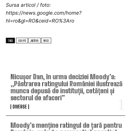
Sursa articol / foto:
https://news.google.com/home?
hl=ro&gl=RO&ceid=RO%3Aro
TAGS
ECHIPĂ
JUCĂTOR
MECI
TOP ARTICOLE
Nicușor Dan, în urma deciziei Moody’s:
„Păstrarea ratingului României ilustrează
munca depusă de instituții, cetățeni și
sectorul de afaceri”
DIVERSE
Moody’s menține ratingul de țară pentru