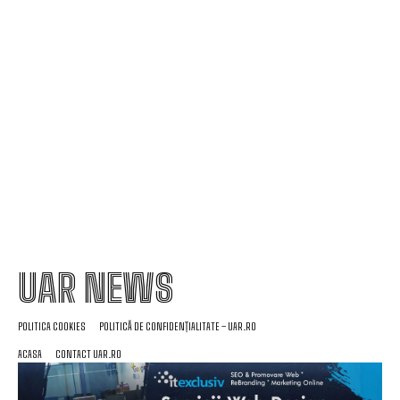
TAS a dat verdictul final în cazul de dopaj al lui
Cosmin Matei: „Clubul Sepsi va onora decizia”
Aparatură de interferență din China disponibilă
online, folosită în „jaful epocii” de la Timișoara
UAR NEWS
POLITICA COOKIES
POLITICĂ DE CONFIDENȚIALITATE – UAR.RO
ACASA
CONTACT UAR.RO