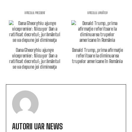
ARTICOLUL PRECEDENT
ARTICOLUL URMĂTOR
Oana Gheorghiu ajunge
Donald Trump, prima afirmație
vicepremier: Nicușor Dan a
referitoare la diminuarea
ratificat decretul; jurământul
trupelor americane în România
se va depune joi dimineața
AUTORII UAR NEWS