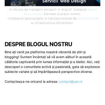
- Ai nevoie de transport aeroport in Anglia? Încearcă
Airport
Taxi London
. Calitate la prețul corect.
- Companie specializata in tranzactionarea de
Criptomonede
si infrastructura blockchain.
DESPRE BLOGUL NOSTRU
Bine ați venit pe platforma noastră vibrantă de știri și
blogging! Suntem încântați să vă avem alături în această
călătorie captivantă prin lumea informației și a ideilor. Aici, veți
descoperi o comunitate activă și pasionată, gata să exploreze
subiecte variate și să împărtășească perspective diverse.
Contacteaza-ne oricand la adresa:
contact@uar.ro