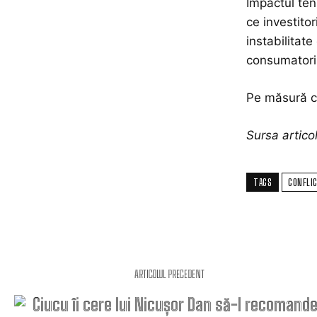
Impactul tens
ce investitor
instabilitat
consumatoril
Pe măsură 
Sursa artic
TAGS
CONFLI
ARTICOLUL PRECEDENT