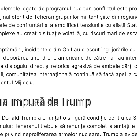
blemele legate de programul nuclear, conflictul este provo
ijinul oferit de Teheran grupurilor militant șiite din reg
rie de confruntări și a amplificat tensiunile cu aliații St
lexe au creat o situație volatilă, cu riscuri mari de esca
ăptămâni, incidentele din Golf au crescut îngrijorările cu
i doborârea unei drone americane de către Iran au intens
sa dialogului direct și retorica agresivă de ambele părți 
bil, comunitatea internațională continuă să facă apel la c
entul Mijlociu.
ia impusă de Trump
 Donald Trump a enunțat o singură condiție pentru ca St
anului: Teheranul trebuie să renunțe complet la ambițiile
le privind neproliferarea armelor nucleare. Trump a evide