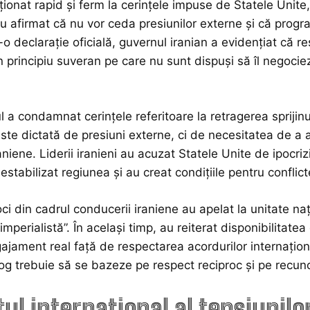
cționat rapid și ferm la cerințele impuse de Statele Unite
u afirmat că nu vor ceda presiunilor externe și că progra
r-o declarație oficială, guvernul iranian a evidențiat că 
un principiu suveran pe care nu sunt dispuși să îl negocie
ul a condamnat cerințele referitoare la retragerea sprijinu
ste dictată de presiuni externe, ci de necesitatea de a a
raniene. Liderii iranieni au acuzat Statele Unite de ipocr
estabilizat regiunea și au creat condițiile pentru conflict
ci din cadrul conducerii iraniene au apelat la unitate na
imperialistă”. În același timp, au reiterat disponibilitat
ajament real față de respectarea acordurilor internaționa
log trebuie să se bazeze pe respect reciproc și pe recuno
ul internațional al tensiunilo