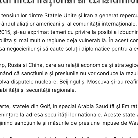
tensiunilor dintre Statele Unite și Iran a generat repercu
n rândul aliaților americani și al comunității internaționa
015, și-au exprimat temeri cu privire la posibila izbucnire
iliza și mai mult o regiune deja vulnerabilă. În acest c
sa negocierilor și să caute soluții diplomatice pentru a e
mp, Rusia și China, care au relații economice și strategice 
nând că sancțiunile și presiunile nu vor conduce la rezul
olva disputele nucleare. Beijingul și Moscova și-au reafir
bilității și securității regionale.
arte, statele din Golf, în special Arabia Saudită și Emir
enințare la adresa securității lor naționale. Aceste state 
ijinind sancțiunile și măsurile de presiune impuse de Wa