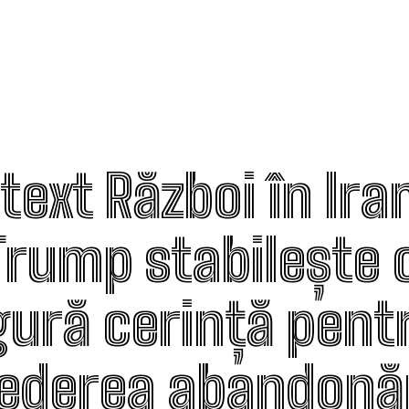
text Război în Ira
 Trump stabilește 
gură cerință pent
vederea abandonăr