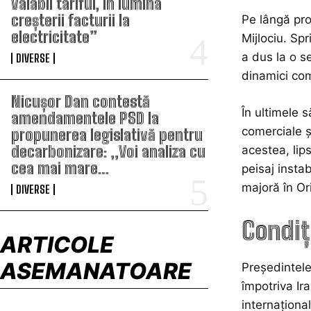
valabil tariful, în lumina
creșterii facturii la
Pe lângă pro
electricitate”
Mijlociu. Spr
a dus la o se
DIVERSE
dinamici comp
Nicușor Dan contestă
În ultimele s
amendamentele PSD la
comerciale ș
propunerea legislativă pentru
decarbonizare: „Voi analiza cu
acestea, lip
cea mai mare…
peisaj insta
majoră în Ori
DIVERSE
Condiț
ARTICOLE
ASEMANATOARE
Președintele
împotriva Ir
internaționa