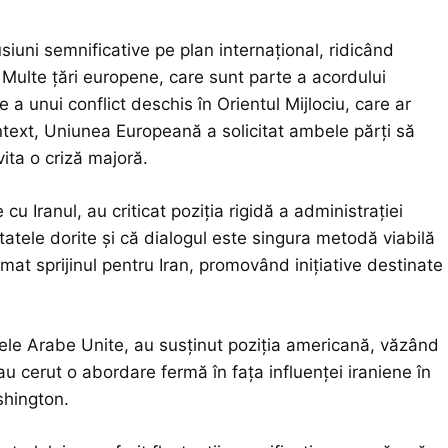
siuni semnificative pe plan internațional, ridicând
le. Multe țări europene, care sunt parte a acordului
 a unui conflict deschis în Orientul Mijlociu, care ar
ontext, Uniunea Europeană a solicitat ambele părți să
vita o criză majoră.
cu Iranul, au criticat poziția rigidă a administrației
tatele dorite și că dialogul este singura metodă viabilă
mat sprijinul pentru Iran, promovând inițiative destinate
atele Arabe Unite, au susținut poziția americană, văzând
au cerut o abordare fermă în fața influenței iraniene în
shington.