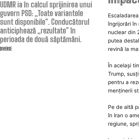
UDMR ia în calcul sprijinirea unui
guvern PSD: „Toate variantele
Escaladarea 
sunt disponibile”. Conducătorul
îngrijorări î
anticiphează „rezultate” în
nuclear din 2
perioada de două săptămâni.
putea destab
revină la ma
DIVERSE
În același ti
Trump, susți
pentru a rez
menținerii sta
Pe de altă p
în Iran o am
regiune, spr