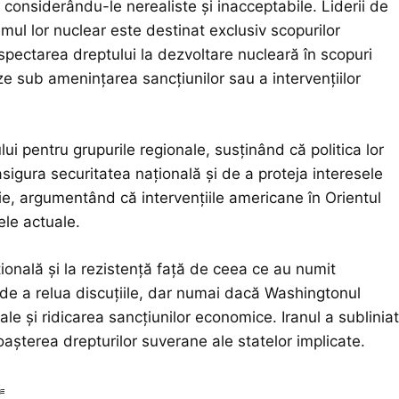
, considerându-le nerealiste și inacceptabile. Liderii de
mul lor nuclear este destinat exclusiv scopurilor
respectarea dreptului la dezvoltare nucleară în scopuri
ze sub amenințarea sancțiunilor sau a intervențiilor
lui pentru grupurile regionale, susținând că politica lor
sigura securitatea națională și de a proteja interesele
izie, argumentând că intervențiile americane în Orientul
ele actuale.
țională și la rezistență față de ceea ce au numit
ea de a relua discuțiile, dar numai dacă Washingtonul
le și ridicarea sancțiunilor economice. Iranul a subliniat
așterea drepturilor suverane ale statelor implicate.
r