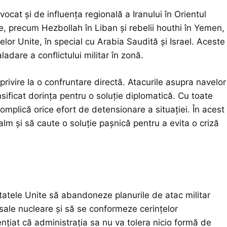
cat și de influența regională a Iranului în Orientul
iune, precum Hezbollah în Liban și rebelii houthi în Yemen,
atelor Unite, în special cu Arabia Saudită și Israel. Aceste
ladare a conflictului militar în zonă.
 privire la o confruntare directă. Atacurile asupra navelor
ificat dorința pentru o soluție diplomatică. Cu toate
complică orice efort de detensionare a situației. În acest
alm și să caute o soluție pașnică pentru a evita o criză
atele Unite să abandoneze planurile de atac militar
 sale nucleare și să se conformeze cerințelor
nțiat că administrația sa nu va tolera nicio formă de