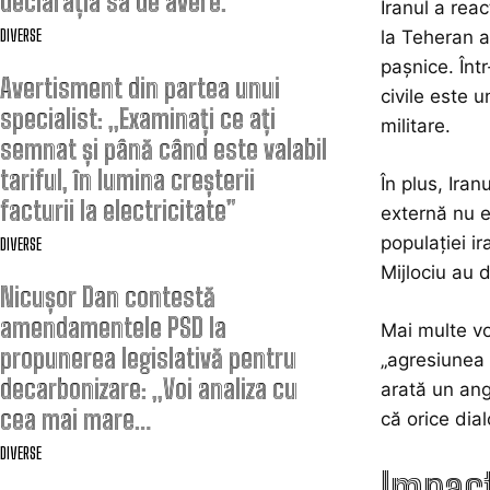
declarația sa de avere.
Iranul a rea
DIVERSE
la Teheran a
pașnice. Înt
Avertisment din partea unui
civile este 
specialist: „Examinați ce ați
militare.
semnat și până când este valabil
tariful, în lumina creșterii
În plus, Iran
facturii la electricitate”
externă nu e
populației i
DIVERSE
Mijlociu au d
Nicușor Dan contestă
amendamentele PSD la
Mai multe vo
propunerea legislativă pentru
„agresiunea 
decarbonizare: „Voi analiza cu
arată un ang
cea mai mare…
că orice dia
DIVERSE
Impact