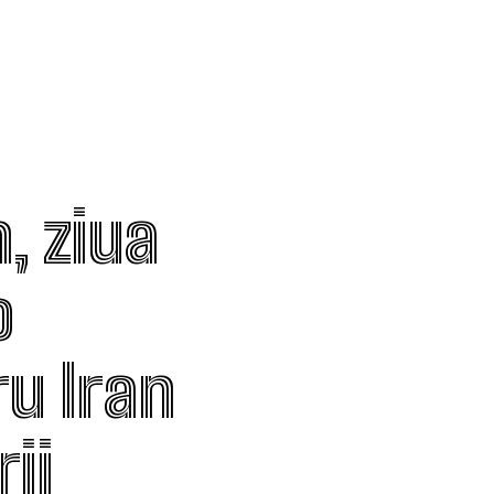
n, ziua
o
ru Iran
ii