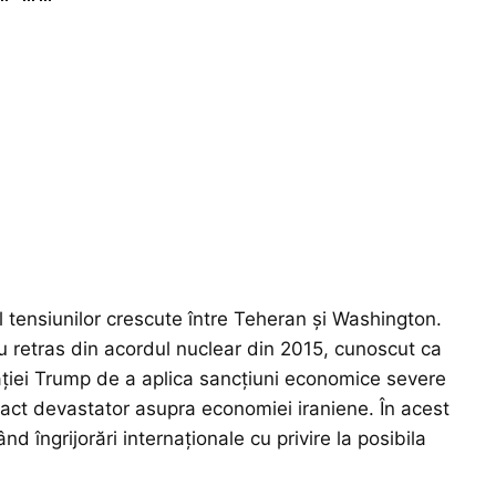
tul tensiunilor crescute între Teheran și Washington.
u retras din acordul nuclear din 2015, cunoscut ca
ției Trump de a aplica sancțiuni economice severe
mpact devastator asupra economiei iraniene. În acest
nd îngrijorări internaționale cu privire la posibila