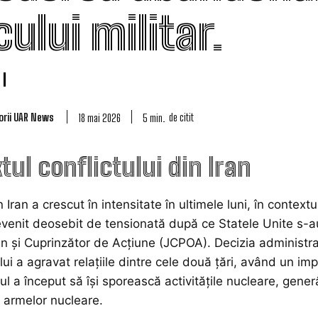
ului militar.
orii UAR News
de citit
5
min.
18 mai 2026
tul conflictului din Iran
n Iran a crescut în intensitate în ultimele luni, în contex
evenit deosebit de tensionată după ce Statele Unite s-a
 și Cuprinzător de Acțiune (JCPOA). Decizia administra
lui a agravat relațiile dintre cele două țări, având un i
ul a început să își sporească activitățile nucleare, generâ
 armelor nucleare.