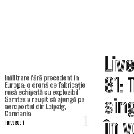
Live
TOP ARTICOLE
81:
Infiltrare fără precedent în
Europa: o dronă de fabricație
rusă echipată cu explozibil
sin
Semtex a reușit să ajungă pe
aeroportul din Leipzig,
Germania
în 
DIVERSE