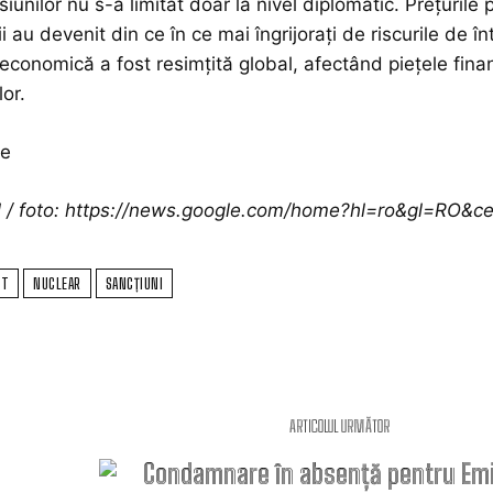
iunilor nu s-a limitat doar la nivel diplomatic. Prețurile 
ii au devenit din ce în ce mai îngrijorați de riscurile de 
e economică a fost resimțită global, afectând piețele fina
or.
ce
ol / foto: https://news.google.com/home?hl=ro&gl=RO&
CT
NUCLEAR
SANCȚIUNI
ARTICOLUL URMĂTOR