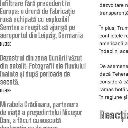
Infiltrare fără precedent în
dezvoltare n
Europa: o dronă de fabricație
transparență
rusă echipată cu explozibil
Semtex a reușit să ajungă pe
În plus, Trum
aeroportul din Leipzig, Germania
conflictele 
americană a i
DIVERSE
îndeplini ace
Dezastrul din zona Dunării văzut
din satelit: Fotografii ale fluviului
De asemenea,
înainte și după perioada de
dacă Teheran
secetă.
consideră că
rămas hotărâ
DIVERSE
în regiune ș
Mirabela Grădinaru, partenera
de viață a președintelui Nicușor
Reacți
Dan, a făcut cunoscută