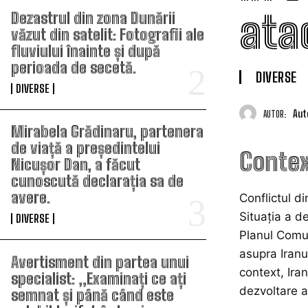
atac
Dezastrul din zona Dunării
văzut din satelit: Fotografii ale
fluviului înainte și după
perioada de secetă.
DIVERSE
DIVERSE
Aut
AUTOR:
Mirabela Grădinaru, partenera
de viață a președintelui
Contex
Nicușor Dan, a făcut
cunoscută declarația sa de
avere.
Conflictul di
Situația a d
DIVERSE
Planul Comun
asupra Iranu
Avertisment din partea unui
context, Iran
specialist: „Examinați ce ați
dezvoltare a
semnat și până când este