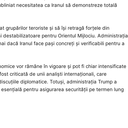
bliniat necesitatea ca Iranul să demonstreze totală
t grupărilor teroriste și să își retragă forțele din
i destabilizatoare pentru Orientul Mijlociu. Administrația
i dacă Iranul face pași concreți și verificabili pentru a
ice vor rămâne în vigoare și pot fi chiar intensificate
 criticată de unii analiști internaționali, care
discuțiile diplomatice. Totuși, administrația Trump a
esențială pentru asigurarea securității pe termen lung