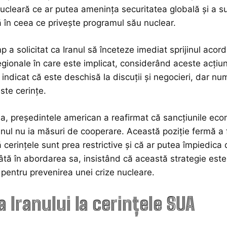
ucleară ce ar putea amenința securitatea globală și a su
 în ceea ce privește programul său nuclear.
p a solicitat ca Iranul să înceteze imediat sprijinul acorda
regionale în care este implicat, considerând aceste acțiun
ndicat că este deschisă la discuții și negocieri, dar numa
ste cerințe.
 președintele american a reafirmat că sancțiunile econom
ul nu ia măsuri de cooperare. Această poziție fermă a fost
 cerințele sunt prea restrictive și că ar putea împiedica 
tă în abordarea sa, insistând că această strategie este 
i pentru prevenirea unei crize nucleare.
a Iranului la cerințele SUA