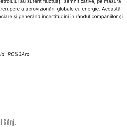
petrolului au suferit fluctuații semnificative, pe măsură
întrerupere a aprovizionării globale cu energie. Această
nciare și generând incertitudini în rândul companiilor și
ceid=RO%3Aro
ARTICOLE
POPULARE