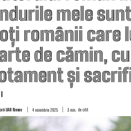
ndurile mele sunt
toți românii care 
arte de cămin, cu
otament și sacrif
orii UAR News
de citit
3
min.
4 noiembrie 2025