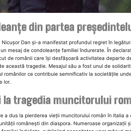
eanțe din partea președintel
 Nicușor Dan și-a manifestat profundul regret în legătură
un mesaj de condoleanțe familiei îndurerate. În declaraț
făcut de românii care își desfășoară activitatea departe 
 de această tragedie. Mesajul său a fost unul de solidari
 românilor ce contribuie semnificativ la societățile un
e lor.
i la tragedia muncitorului ro
 a dus la pierderea vieții muncitorului român în Italia a 
unității românești din diaspora. Numeroase organizații și