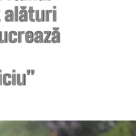
 alături
lucrează
iciu”