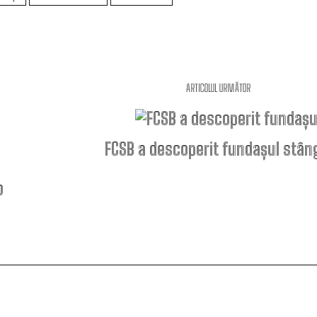
ARTICOLUL URMĂTOR
FCSB a descoperit fundașul stân
b