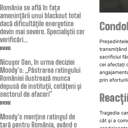
România se află în fața
amenințării unui blackout total
dacă dificultățile energetice
Condol
devin mai severe. Specialiștii cer
verificări…
Președintele
DIVERSE
transmițând 
sacrificiul 
Nicușor Dan, în urma deciziei
cei afectați
Moody’s: „Păstrarea ratingului
angajamentul
României ilustrează munca
prin eforturil
depusă de instituții, cetățeni și
sectorul de afaceri”
Reacți
DIVERSE
Tragedia care
Moody’s menține ratingul de
cât și a com
țară pentru România, având o