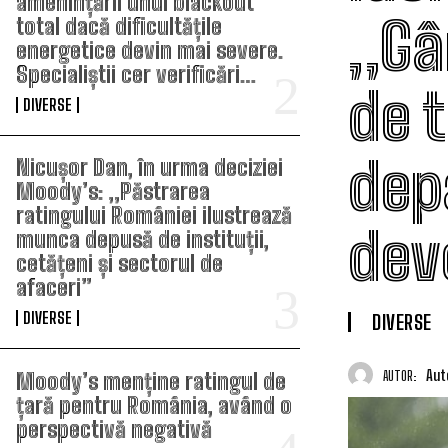
amenințării unui blackout
„Gâ
total dacă dificultățile
energetice devin mai severe.
Specialiștii cer verificări…
de 
DIVERSE
dep
Nicușor Dan, în urma deciziei
Moody’s: „Păstrarea
ratingului României ilustrează
dev
munca depusă de instituții,
cetățeni și sectorul de
afaceri”
DIVERSE
DIVERSE
Aut
Moody’s menține ratingul de
AUTOR:
țară pentru România, având o
perspectivă negativă