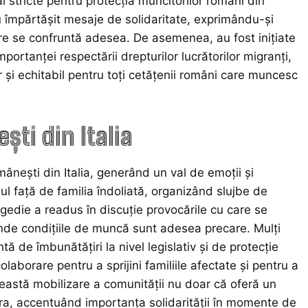
i stricte pentru protecția muncitorilor români din
i au împărtășit mesaje de solidaritate, exprimându-și
are se confruntă adesea. De asemenea, au fost inițiate
portanței respectării drepturilor lucrătorilor migranți,
r și echitabil pentru toți cetățenii români care muncesc
ti din Italia
mânești din Italia, generând un val de emoții și
nul față de familia îndoliată, organizând slujbe de
gedie a readus în discuție provocările cu care se
 unde condițiile de muncă sunt adesea precare. Mulți
tă de îmbunătățiri la nivel legislativ și de protecție
colaborare pentru a sprijini familiile afectate și pentru a
Această mobilizare a comunității nu doar că oferă un
spora, accentuând importanța solidarității în momente de