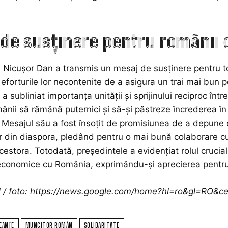
de susținere pentru românii 
 Nicușor Dan a transmis un mesaj de susținere pentru t
și eforturile lor necontenite de a asigura un trai mai bun p
a subliniat importanța unității și sprijinului reciproc înt
mânii să rămână puternici și să-și păstreze încrederea în 
or. Mesajul său a fost însoțit de promisiunea de a depune 
r din diaspora, pledând pentru o mai bună colaborare cu a
acestora. Totodată, președintele a evidențiat rolul crucial
 economice cu România, exprimându-și aprecierea pentru c
ol / foto: https://news.google.com/home?hl=ro&gl=RO&
EANȚE
MUNCITOR ROMÂN
SOLIDARITATE