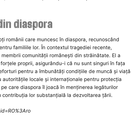
din diaspora
oți românii care muncesc în diaspora, recunoscând
entru familiile lor. În contextul tragediei recente,
re membrii comunității românești din străinătate. El a
forțele proprii, asigurându-i că nu sunt singuri în fața
eforturi pentru a îmbunătăți condițiile de muncă și viață
utoritățile locale și internaționale pentru protecția
 pe care diaspora îl joacă în menținerea legăturilor
ontribuția lor substanțială la dezvoltarea țării.
ceid=RO%3Aro