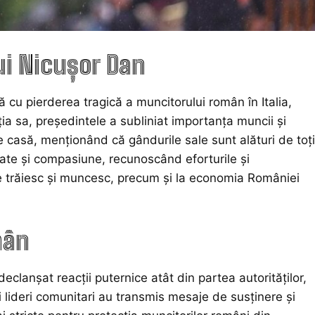
ui Nicușor Dan
 cu pierderea tragică a muncitorului român în Italia,
ia sa, președintele a subliniat importanța muncii și
de casă, menționând că gândurile sale sunt alături de toți
tate și compasiune, recunoscând eforturile și
de trăiesc și muncesc, precum și la economia României
mân
declanșat reacții puternice atât din partea autorităților,
 lideri comunitari au transmis mesaje de susținere și