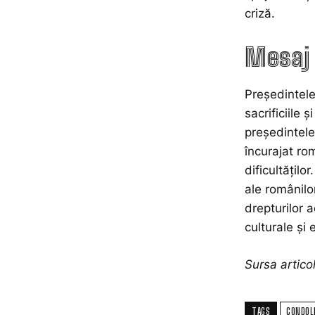
criză.
Mesaj 
Președintele
sacrificiile 
președintele 
încurajat ro
dificultățil
ale românilo
drepturilor 
culturale și
Sursa artic
TAGS
CONDOL