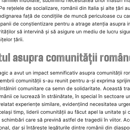
familiei îndoliate, subliniind necesitatea unor măsuri ma
Pe rețelele de socializare, românii din Italia și alte țăr
 indignarea față de condițiile de muncă periculoase cu c
mpanii de conștientizare pentru a atrage atenția asupra im
ităților să intervină și să asigure un mediu de lucru sigu
țelor țării.
ul asupra comunității româneș
ragic a avut un impact semnificativ asupra comunității ro
Membrii comunității s-au reunit pentru a-și exprima spriji
întâlniri comunitare ca semn de solidaritate. Această tra
mânii ce lucrează în străinătate, în special în sectoare
relatat experiențe similare, evidențiind necesitatea urgen
celași timp, liderii comunității au făcut apel la unitate și 
u schimbări care să prevină astfel de tragedii în viitor. 
ional, dar și întărește legăturile dintre românii din dia