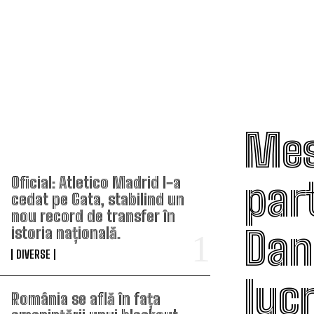
Mes
TOP ARTICOLE
par
Oficial: Atletico Madrid l-a
cedat pe Gata, stabilind un
nou record de transfer în
Dan
istoria națională.
DIVERSE
lucr
România se află în fața