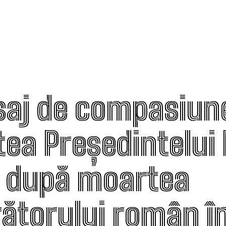
aj de compasiune
tea Președintelui
 după moartea
ătorului român în 