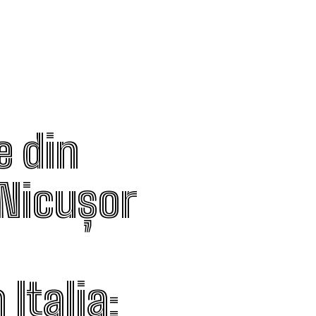
 din
 Nicușor
Italia: