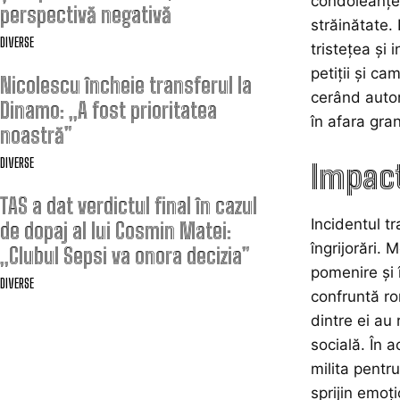
condoleanțe 
perspectivă negativă
străinătate. 
DIVERSE
tristețea și
petiții și ca
Nicolescu încheie transferul la
cerând autor
Dinamo: „A fost prioritatea
în afara grani
noastră”
DIVERSE
Impact
TAS a dat verdictul final în cazul
Incidentul t
de dopaj al lui Cosmin Matei:
îngrijorări. 
„Clubul Sepsi va onora decizia”
pomenire și 
DIVERSE
confruntă ro
dintre ei au 
socială. În a
milita pentr
sprijin emoț