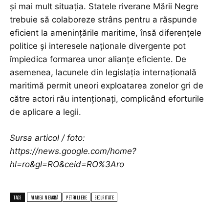
și mai mult situația. Statele riverane Mării Negre
trebuie să colaboreze strâns pentru a răspunde
eficient la amenințările maritime, însă diferențele
politice și interesele naționale divergente pot
împiedica formarea unor alianțe eficiente. De
asemenea, lacunele din legislația internațională
maritimă permit uneori exploatarea zonelor gri de
către actori rău intenționați, complicând eforturile
de aplicare a legii.
Sursa articol / foto:
https://news.google.com/home?
hl=ro&gl=RO&ceid=RO%3Aro
TAGS
MAREA NEAGRĂ
PETROLIERE
SECURITATE