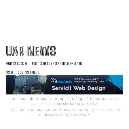
UAR NEWS
POLITICA COOKIES
POLITICĂ DE CONFIDENȚIALITATE – UAR.RO
ACASA
CONTACT UAR.RO
- Ai nevoie de transport aeroport in Anglia? Încearcă
Airport
Taxi London
. Calitate la prețul corect.
- Companie specializata in tranzactionarea de
Criptomonede
si infrastructura blockchain.