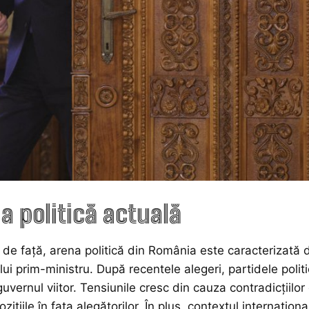
ia politică actuală
de față, arena politică din România este caracterizată d
ui prim-ministru. După recentele alegeri, partidele polit
guvernul viitor. Tensiunile cresc din cauza contradicțiilor d
zițiile în fața alegătorilor. În plus, contextul internați