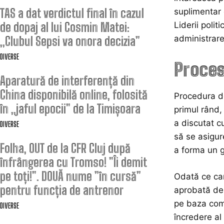
TAS a dat verdictul final în cazul
suplimentar 
de dopaj al lui Cosmin Matei:
Liderii polit
administrare 
„Clubul Sepsi va onora decizia”
DIVERSE
Proces
Aparatură de interferență din
China disponibilă online, folosită
Procedura d
în „jaful epocii” de la Timișoara
primul rând,
a discutat c
DIVERSE
să se asigur
Folha, OUT de la CFR Cluj după
a forma un g
înfrângerea cu Tromso! ”Îi demit
pe toți!”. DOUĂ nume ”în cursă”
Odată ce can
pentru funcția de antrenor
aprobată de 
pe baza comp
DIVERSE
încredere al 