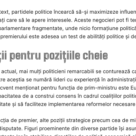
text, partidele politice încearcă să-și maximizeze influenț
ți care să le apere interesele. Aceste negocieri pot fi te
 parlamentare fragmentate, unde nicio formațiune politic
premierului este adesea un test de abilități politice și d
ii pentru pozițiile cheie
ctual, mai mulți politicieni remarcabili se conturează ca 
tre aceștia se numără lideri cu experiență în administraț
vent menționat pentru funcția de prim-ministru este Eu
pacitatea de a construi consens în cadrul coalițiilor pol
itate și să faciliteze implementarea reformelor necesare 
cția de premier, alte poziții strategice precum cea de min
disputate. Figuri proeminente din diverse partide își asu