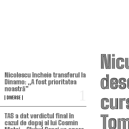
Nic
TOP ARTICOLE
des
Nicolescu încheie transferul la
Dinamo: „A fost prioritatea
noastră”
cur
DIVERSE
Tom
TAS a dat verdictul final în
cazul de dopaj al lui Cosmin