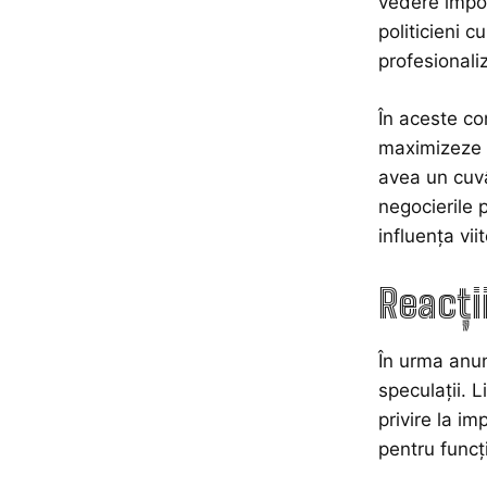
vedere impor
politicieni 
profesionali
În aceste con
maximizeze i
avea un cuvâ
negocierile 
influența vii
Reacții
În urma anun
speculații. L
privire la im
pentru funcț