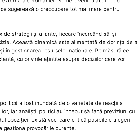
 și externă ale României. Numele vehiculate includ
ceea ce sugerează o preocupare tot mai mare pentru
x de strategii și alianțe, fiecare încercând să-și
ecizie. Această dinamică este alimentată de dorința de a
 și în gestionarea resurselor naționale. Pe măsură ce
nță, cu privirile ațintite asupra deciziilor care vor
olitică a fost inundată de o varietate de reacții și
 lor, iar analiștii politici au început să facă previziuni cu
ul opoziției, există voci care critică posibilele alegeri
 a gestiona provocările curente.