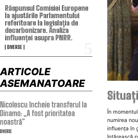
Răspunsul Comisiei Europene
la ajustările Parlamentului
referitoare la legislația de
decarbonizare. Analiza
influenței asupra PNRR.
DIVERSE
ARTICOLE
ASEMANATOARE
Situaț
Nicolescu încheie transferul la
Dinamo: „A fost prioritatea
În momentul 
numirea noul
noastră”
influența în 
DIVERSE
întărească po