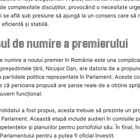
de complexitate discuțiilor, provocând o necesitate urgen
ici se află sub presiune să ajungă la un consens care să r
eficientă și stabilă.
ul de numire a premierului
e numire a noului premier în România este una complica
 președintele țării, Nicușor Dan, are datoria de a propu
u partidele politice reprezentate în Parlament. Aceste c
e că persoana propusă are șanse reale de a obține spriji
uvern funcțional.
didatul a fost propus, acesta trebuie să prezinte un prog
Parlament. Această etapă include audieri în comisiile p
etențelor și planurilor pentru portofoliul său. În final, 
Parlamentului pentru a putea fi oficial învestit.