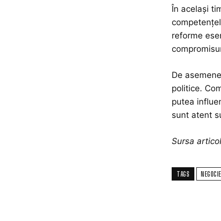
În același ti
competențele
reforme esenț
compromisuri
De asemenea,
politice. Co
putea influen
sunt atent s
Sursa artic
TAGS
NEGOCIE