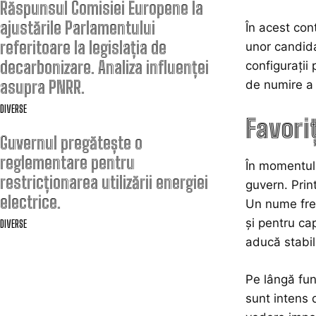
Răspunsul Comisiei Europene la
ajustările Parlamentului
În acest con
referitoare la legislația de
unor candida
decarbonizare. Analiza influenței
configurații
asupra PNRR.
de numire a 
DIVERSE
Favoriț
Guvernul pregătește o
reglementare pentru
În momentul a
restricționarea utilizării energiei
guvern. Prin
electrice.
Un nume frec
și pentru ca
DIVERSE
aducă stabil
Pe lângă fun
sunt intens 