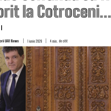
orit la Cotroceni…
orii UAR News
de citit
4
min.
1 iunie 2026