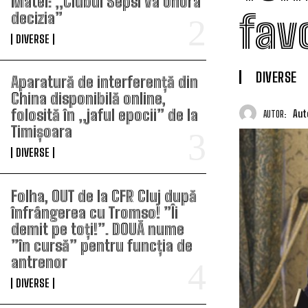
Matei: „Clubul Sepsi va onora
fav
decizia”
DIVERSE
DIVERSE
Aparatură de interferență din
China disponibilă online,
folosită în „jaful epocii” de la
Aut
AUTOR:
Timișoara
DIVERSE
Folha, OUT de la CFR Cluj după
înfrângerea cu Tromso! ”Îi
demit pe toți!”. DOUĂ nume
”în cursă” pentru funcția de
antrenor
DIVERSE