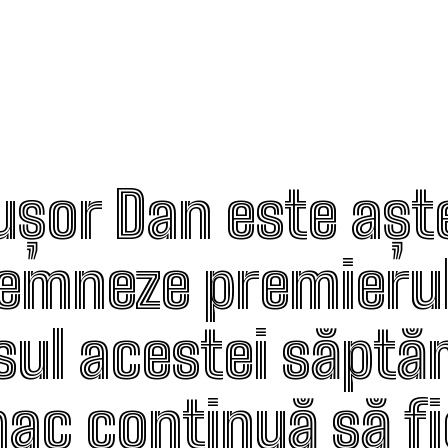
ușor Dan este așt
emneze premierul
sul acestei săptă
ac continuă să fi