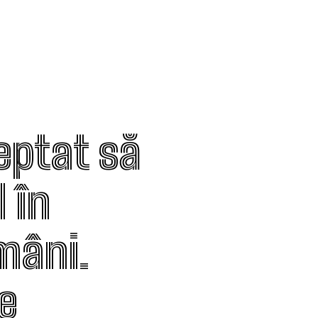
eptat să
 în
mâni.
e