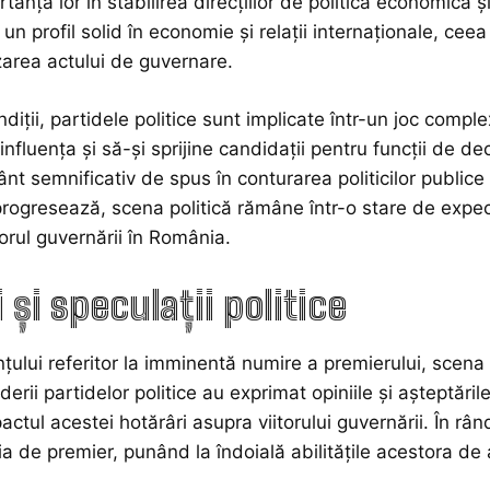
tanța lor în stabilirea direcțiilor de politică economică
cu un profil solid în economie și relații internaționale, 
zarea actului de guvernare.
diții, partidele politice sunt implicate într-un joc comple
nfluența și să-și sprijine candidații pentru funcții de d
nt semnificativ de spus în conturarea politicilor publice
progresează, scena politică rămâne într-o stare de expecta
torul guvernării în România.
 și speculații politice
țului referitor la imminentă numire a premierului, scena p
iderii partidelor politice au exprimat opiniile și așteptările
pactul acestei hotărâri asupra viitorului guvernării. În rând
ia de premier, punând la îndoială abilitățile acestora de