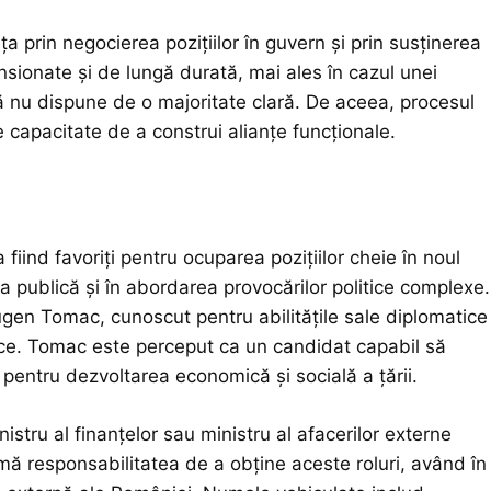
a prin negocierea pozițiilor în guvern și prin susținerea
nsionate și de lungă durată, mai ales în cazul unei
ă nu dispune de o majoritate clară. De aceea, procesul
e capacitate de a construi alianțe funcționale.
fiind favoriți pentru ocuparea pozițiilor cheie în noul
ia publică și în abordarea provocărilor politice complexe.
gen Tomac, cunoscut pentru abilitățile sale diplomatice
itice. Tomac este perceput ca un candidat capabil să
pentru dezvoltarea economică și socială a țării.
istru al finanțelor sau ministru al afacerilor externe
mă responsabilitatea de a obține aceste roluri, având în