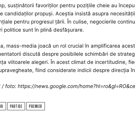
mp, susținătorii favoriților pentru pozițiile cheie au înc
 candidaților propuși. Aceștia insistă asupra necesități
iale pentru progresul țării. În culise, negocierile continuă
 politice sunt în plină desfășurare.
 mass-media joacă un rol crucial în amplificarea acestor
mentatorii discută despre posibilele schimbări de strateg
ța viitoarele alegeri. În acest climat de incertitudine, f
upravegheate, fiind considerate indicii despre direcția în
ol / foto: https://news.google.com/home?hl=ro&gl=RO&
RI
PARTIDE
PREMIER