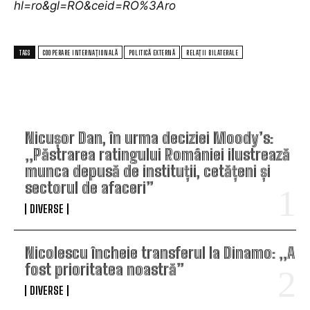
hl=ro&gl=RO&ceid=RO%3Aro
TAGS
COOPERARE INTERNAȚIONALĂ
POLITICĂ EXTERNĂ
RELAȚII BILATERALE
TOP ARTICOLE
Nicușor Dan, în urma deciziei Moody’s:
„Păstrarea ratingului României ilustrează
munca depusă de instituții, cetățeni și
sectorul de afaceri”
DIVERSE
Nicolescu încheie transferul la Dinamo: „A
fost prioritatea noastră”
DIVERSE