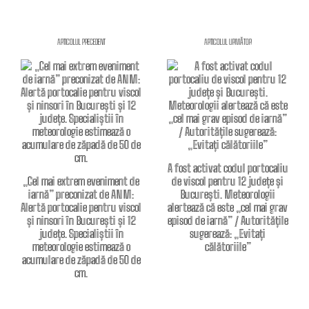
ARTICOLUL PRECEDENT
ARTICOLUL URMĂTOR
A fost activat codul portocaliu
„Cel mai extrem eveniment de
de viscol pentru 12 județe și
iarnă” preconizat de ANM:
București. Meteorologii
Alertă portocalie pentru viscol
alertează că este „cel mai grav
și ninsori în București și 12
episod de iarnă” / Autoritățile
județe. Specialiștii în
sugerează: „Evitați
meteorologie estimează o
călătoriile”
acumulare de zăpadă de 50 de
cm.