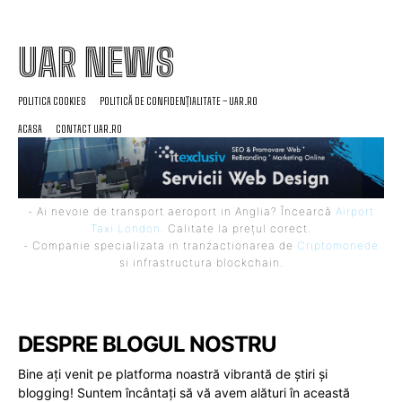
UAR NEWS
POLITICA COOKIES
POLITICĂ DE CONFIDENȚIALITATE – UAR.RO
ACASA
CONTACT UAR.RO
- Ai nevoie de transport aeroport in Anglia? Încearcă
Airport
Taxi London
. Calitate la prețul corect.
- Companie specializata in tranzactionarea de
Criptomonede
si infrastructura blockchain.
DESPRE BLOGUL NOSTRU
Bine ați venit pe platforma noastră vibrantă de știri și
blogging! Suntem încântați să vă avem alături în această