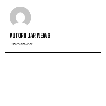
AUTORII UAR NEWS
https://www.uar.ro
ARTICOLE POPULARE
Nicușor Dan, în urma deciziei Moody’s: „Păstrarea
ratingului României ilustrează munca depusă de
instituții, cetățeni și sectorul de afaceri”