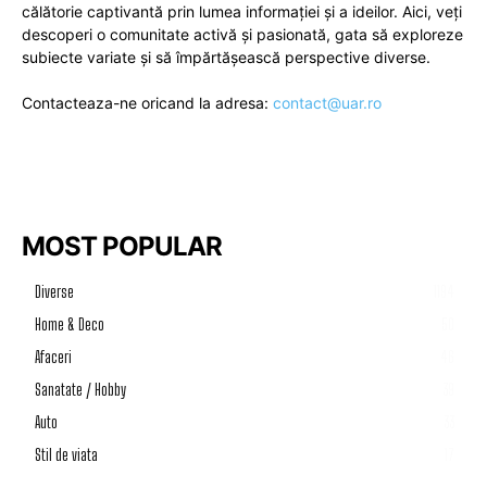
călătorie captivantă prin lumea informației și a ideilor. Aici, veți
descoperi o comunitate activă și pasionată, gata să exploreze
subiecte variate și să împărtășească perspective diverse.
Contacteaza-ne oricand la adresa:
contact@uar.ro
MOST POPULAR
Diverse
1194
Home & Deco
50
Afaceri
46
Sanatate / Hobby
39
Auto
33
Stil de viata
17