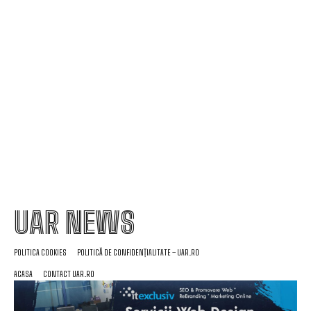
lumina creșterii facturii la electricitate”
Nicușor Dan contestă amendamentele PSD la
propunerea legislativă pentru decarbonizare: „Voi
analiza cu cea mai mare…
UAR NEWS
POLITICA COOKIES
POLITICĂ DE CONFIDENȚIALITATE – UAR.RO
ACASA
CONTACT UAR.RO