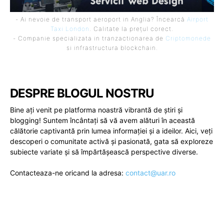
- Ai nevoie de transport aeroport in Anglia? Încearcă
Airport
Taxi London
. Calitate la prețul corect.
- Companie specializata in tranzactionarea de
Criptomonede
si infrastructura blockchain.
DESPRE BLOGUL NOSTRU
Bine ați venit pe platforma noastră vibrantă de știri și
blogging! Suntem încântați să vă avem alături în această
călătorie captivantă prin lumea informației și a ideilor. Aici, veți
descoperi o comunitate activă și pasionată, gata să exploreze
subiecte variate și să împărtășească perspective diverse.
Contacteaza-ne oricand la adresa:
contact@uar.ro