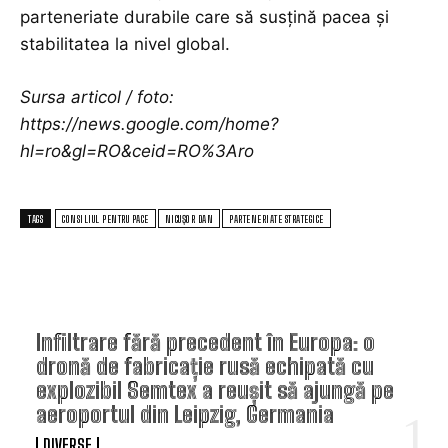
parteneriate durabile care să susțină pacea și
stabilitatea la nivel global.
Sursa articol / foto:
https://news.google.com/home?
hl=ro&gl=RO&ceid=RO%3Aro
TAGS
CONSILIUL PENTRU PACE
NICUȘOR DAN
PARTENERIATE STRATEGICE
TOP ARTICOLE
Infiltrare fără precedent în Europa: o
dronă de fabricație rusă echipată cu
explozibil Semtex a reușit să ajungă pe
aeroportul din Leipzig, Germania
DIVERSE