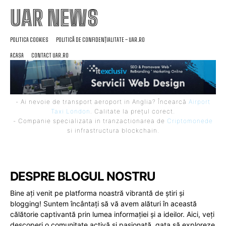
UAR NEWS
POLITICA COOKIES
POLITICĂ DE CONFIDENȚIALITATE – UAR.RO
ACASA
CONTACT UAR.RO
- Ai nevoie de transport aeroport in Anglia? Încearcă
Airport
Taxi London
. Calitate la prețul corect.
- Companie specializata in tranzactionarea de
Criptomonede
si infrastructura blockchain.
DESPRE BLOGUL NOSTRU
Bine ați venit pe platforma noastră vibrantă de știri și
blogging! Suntem încântați să vă avem alături în această
călătorie captivantă prin lumea informației și a ideilor. Aici, veți
descoperi o comunitate activă și pasionată, gata să exploreze