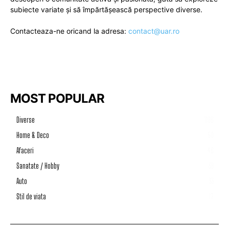
subiecte variate și să împărtășească perspective diverse.
Contacteaza-ne oricand la adresa:
contact@uar.ro
MOST POPULAR
Diverse
1196
Home & Deco
50
Afaceri
46
Sanatate / Hobby
39
Auto
33
Stil de viata
17