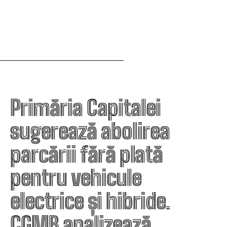
Primăria Capitalei
sugerează abolirea
parcării fără plată
pentru vehicule
electrice și hibride.
CGMB analizează…