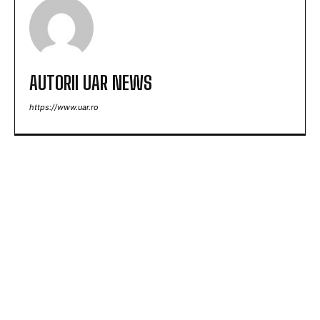
AUTORII UAR NEWS
https://www.uar.ro
ARTICOLE POPULARE
România se află în fața amenințării unui blackout
total dacă dificultățile energetice devin mai
severe. Specialiștii cer verificări…
Nicușor Dan, în urma deciziei Moody’s: „Păstrarea