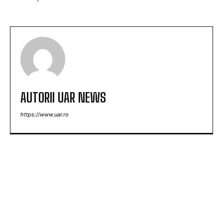
AUTORII UAR NEWS
https://www.uar.ro
ARTICOLE POPULARE
Nicușor Dan, în urma deciziei Moody’s: „Păstrarea
ratingului României ilustrează munca depusă de