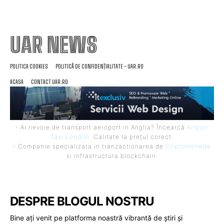
UAR NEWS
POLITICA COOKIES
POLITICĂ DE CONFIDENȚIALITATE – UAR.RO
ACASA
CONTACT UAR.RO
- Ai nevoie de transport aeroport in Anglia? Încearcă
Airport
Taxi London
. Calitate la prețul corect.
- Companie specializata in tranzactionarea de
Criptomonede
si infrastructura blockchain.
DESPRE BLOGUL NOSTRU
Bine ați venit pe platforma noastră vibrantă de știri și