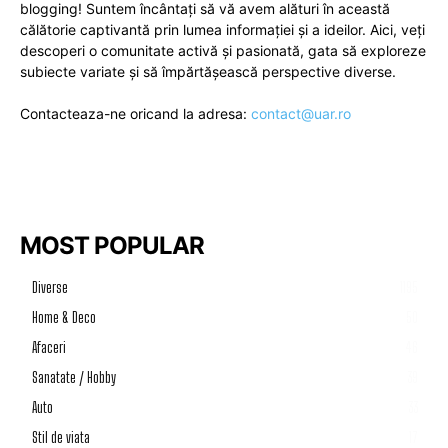
blogging! Suntem încântați să vă avem alături în această
călătorie captivantă prin lumea informației și a ideilor. Aici, veți
descoperi o comunitate activă și pasionată, gata să exploreze
subiecte variate și să împărtășească perspective diverse.
Contacteaza-ne oricand la adresa:
contact@uar.ro
MOST POPULAR
Diverse
1195
Home & Deco
50
Afaceri
46
Sanatate / Hobby
39
Auto
33
Stil de viata
17