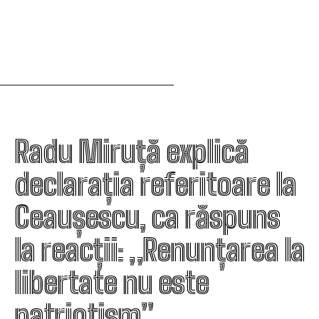
Radu Miruță explică
declarația referitoare la
Ceaușescu, ca răspuns
la reacții: „Renunțarea la
libertate nu este
patriotism”