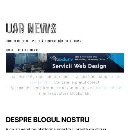
UAR NEWS
POLITICA COOKIES
POLITICĂ DE CONFIDENȚIALITATE – UAR.RO
ACASA
CONTACT UAR.RO
- Ai nevoie de transport aeroport in Anglia? Încearcă
Airport
Taxi London
. Calitate la prețul corect.
- Companie specializata in tranzactionarea de
Criptomonede
si infrastructura blockchain.
DESPRE BLOGUL NOSTRU
Bine ați venit pe platforma noastră vibrantă de știri și