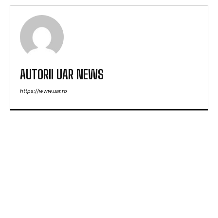
AUTORII UAR NEWS
https://www.uar.ro
ARTICOLE POPULARE
Nu au fost sancționate! » Ce s-a întâmplat pe
teren, imediat după meciul Dinamo – FC Voluntari
4-0