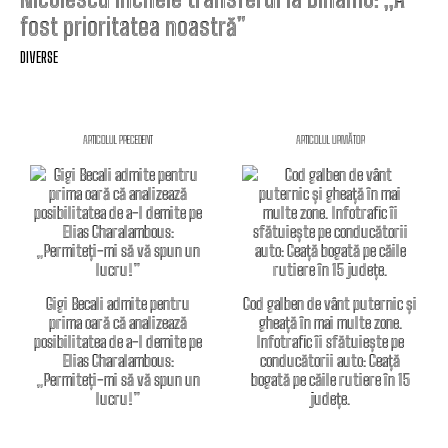
fost prioritatea noastră”
DIVERSE
ARTICOLUL PRECEDENT
ARTICOLUL URMĂTOR
Gigi Becali admite pentru
Cod galben de vânt puternic și
prima oară că analizează
gheață în mai multe zone.
posibilitatea de a-l demite pe
Infotrafic îi sfătuiește pe
Elias Charalambous:
conducătorii auto: Ceață
„Permiteți-mi să vă spun un
bogată pe căile rutiere în 15
lucru!”
județe.