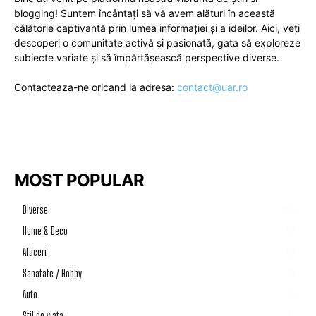
blogging! Suntem încântați să vă avem alături în această
călătorie captivantă prin lumea informației și a ideilor. Aici, veți
descoperi o comunitate activă și pasionată, gata să exploreze
subiecte variate și să împărtășească perspective diverse.
Contacteaza-ne oricand la adresa:
contact@uar.ro
MOST POPULAR
Diverse
1198
Home & Deco
50
Afaceri
46
Sanatate / Hobby
39
Auto
33
Stil de viata
17