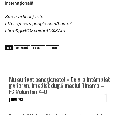
internațională.
Sursa articol / foto:
https://news.google.com/home?
hl=ro&gl=RO&ceid=RO%3Aro
TAGS
CONTROVERSĂ
DECLARAȚIE
LIBERTATE
TOP ARTICOLE
Nu au fost sancționate! » Ce s-a întâmplat
pe teren, imediat după meciul Dinamo –
FC Voluntari 4-0
DIVERSE