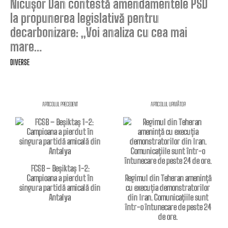
Nicușor Dan contestă amendamentele PSD
la propunerea legislativă pentru
decarbonizare: „Voi analiza cu cea mai
mare…
DIVERSE
ARTICOLUL PRECEDENT
ARTICOLUL URMĂTOR
FCSB – Beșiktaș 1-2:
Campioana a pierdut în
Regimul din Teheran amenință
singura partidă amicală din
cu execuția demonstratorilor
Antalya
din Iran. Comunicațiile sunt
într-o întunecare de peste 24
de ore.