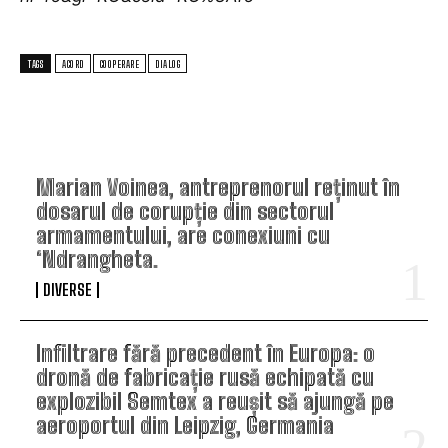
TAGS
ACORD
COOPERARE
DIALOG
TOP ARTICOLE
Marian Voinea, antreprenorul reținut în
dosarul de corupție din sectorul
armamentului, are conexiuni cu
‘Ndrangheta.
DIVERSE
Infiltrare fără precedent în Europa: o
dronă de fabricație rusă echipată cu
explozibil Semtex a reușit să ajungă pe
aeroportul din Leipzig, Germania