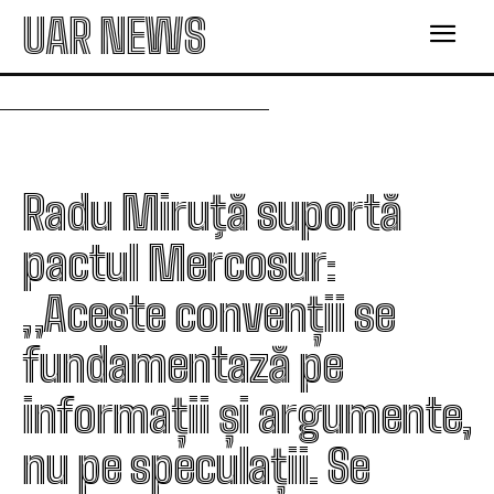
UAR NEWS
Radu Miruţă suportă
pactul Mercosur:
„Aceste convenții se
fundamentază pe
informații și argumente,
nu pe speculații. Se