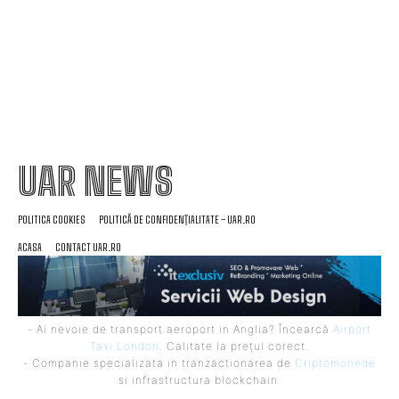
lumina creșterii facturii la electricitate”
UAR NEWS
POLITICA COOKIES
POLITICĂ DE CONFIDENȚIALITATE – UAR.RO
ACASA
CONTACT UAR.RO
- Ai nevoie de transport aeroport in Anglia? Încearcă
Airport
Taxi London
. Calitate la prețul corect.
- Companie specializata in tranzactionarea de
Criptomonede
si infrastructura blockchain.