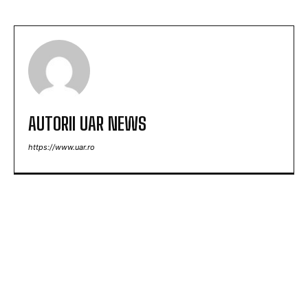
AUTORII UAR NEWS
https://www.uar.ro
ARTICOLE POPULARE
Marian Voinea, antreprenorul reținut în dosarul
de corupție din sectorul armamentului, are