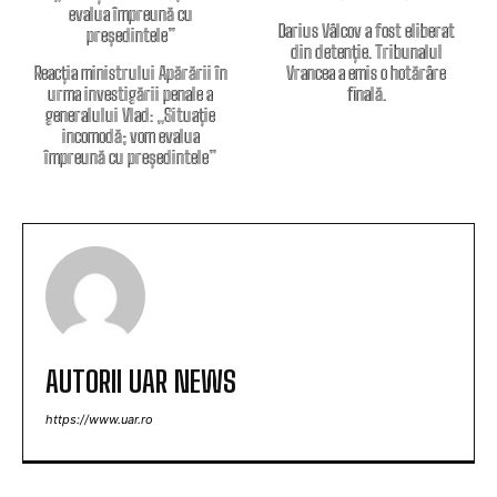
Darius Vâlcov a fost eliberat
din detenție. Tribunalul
Reacția ministrului Apărării în
Vrancea a emis o hotărâre
urma investigării penale a
finală.
generalului Vlad: „Situație
incomodă; vom evalua
împreună cu președintele”
AUTORII UAR NEWS
https://www.uar.ro