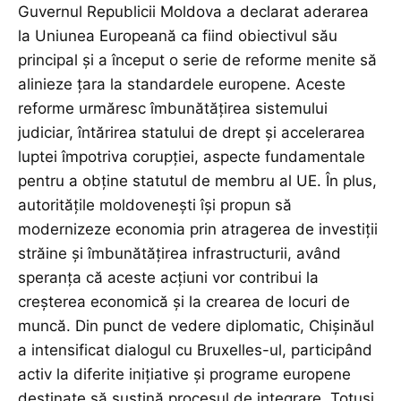
Guvernul Republicii Moldova a declarat aderarea
la Uniunea Europeană ca fiind obiectivul său
principal și a început o serie de reforme menite să
alinieze țara la standardele europene. Aceste
reforme urmăresc îmbunătățirea sistemului
judiciar, întărirea statului de drept și accelerarea
luptei împotriva corupției, aspecte fundamentale
pentru a obține statutul de membru al UE. În plus,
autoritățile moldovenești își propun să
modernizeze economia prin atragerea de investiții
străine și îmbunătățirea infrastructurii, având
speranța că aceste acțiuni vor contribui la
creșterea economică și la crearea de locuri de
muncă. Din punct de vedere diplomatic, Chișinăul
a intensificat dialogul cu Bruxelles-ul, participând
activ la diferite inițiative și programe europene
destinate să susțină procesul de integrare. Totuși,