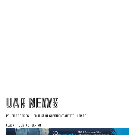
Fotografii ale fluviului înainte și după perioada de
secetă.
Mirabela Grădinaru, partenera de viață a
președintelui Nicușor Dan, a făcut cunoscută
declarația sa de avere.
UAR NEWS
POLITICA COOKIES
POLITICĂ DE CONFIDENȚIALITATE – UAR.RO
ACASA
CONTACT UAR.RO