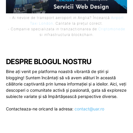
- Ai nevoie de transport aeroport in Anglia? Încearcă
Airport
Taxi London
. Calitate la prețul corect.
- Companie specializata in tranzactionarea de
Criptomonede
si infrastructura blockchain.
DESPRE BLOGUL NOSTRU
Bine ați venit pe platforma noastră vibrantă de știri și
blogging! Suntem încântați să vă avem alături în această
călătorie captivantă prin lumea informației și a ideilor. Aici, veți
descoperi o comunitate activă și pasionată, gata să exploreze
subiecte variate și să împărtășească perspective diverse.
Contacteaza-ne oricand la adresa:
contact@uar.ro