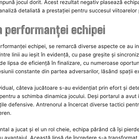
impună jocul dorit. Acest rezultat negativ plasează echip
 analiză detaliată a prestației pentru succesul viitoarelor
a performanței echipei
erformanței echipei, se remarcă diverse aspecte ce au inf
tre linii au ieșit în evidență, cu pase greșite și sincron
 de lipsa de eficiență în finalizare, cu numeroase oportuni
esiunii constante din partea adversarilor, lăsând spații e
vidual, câteva jucătoare s-au evidențiat prin efort și det
pentru a schimba dinamica jocului. Deși portarul a avut
țile defensive. Antrenorul a încercat diverse tactici pent
eren.
tal a jucat și el un rol cheie, echipa părând că își pie
au avantajul. Această lipsă de încredere s-a transformat î