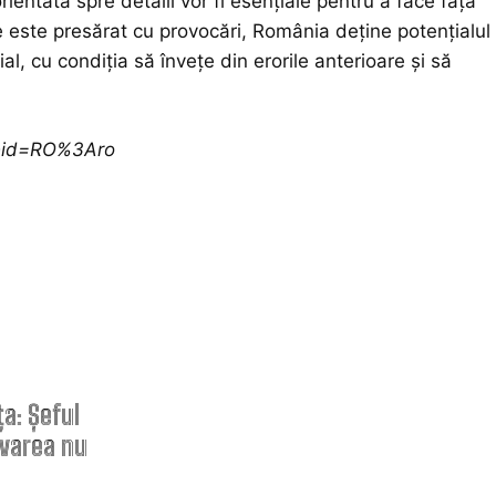
rientată spre detalii vor fi esențiale pentru a face față
are este presărat cu provocări, România deține potențialul
al, cu condiția să învețe din erorile anterioare și să
ceid=RO%3Aro
ARTICOLE
POPULARE
Aparatură de interferență din
China disponibilă online, folosită