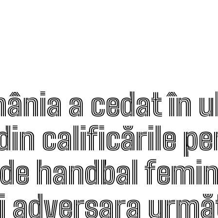
ânia a cedat în u
din calificările p
de handbal femini
fi adversara urm