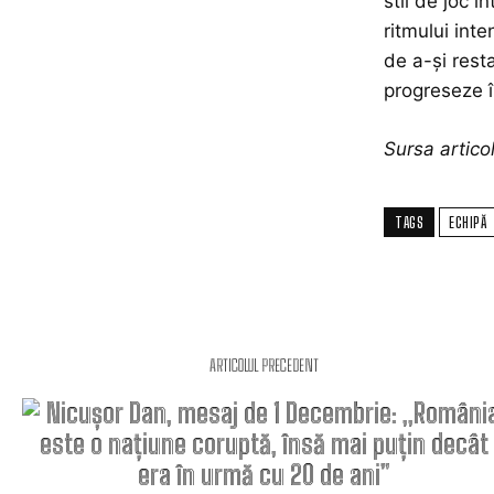
stil de joc î
ritmului int
de a-și resta
progreseze î
Sursa artic
TAGS
ECHIPĂ
ARTICOLUL PRECEDENT