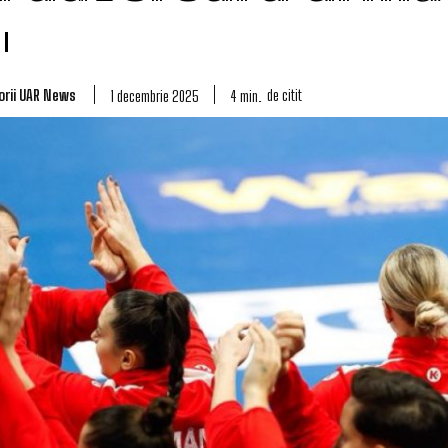
orii UAR News
de citit
4
min.
1 decembrie 2025