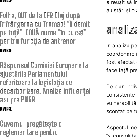
DIVERSE
a reușit să 
ajustări și o
Folha, OUT de la CFR Cluj după
înfrângerea cu Tromso! ”Îi demit
analiz
pe toți!”. DOUĂ nume ”în cursă”
pentru funcția de antrenor
În analiza p
DIVERSE
coordonare în
fost afectat
Răspunsul Comisiei Europene la
face față pr
ajustările Parlamentului
referitoare la legislația de
Pe plan indi
decarbonizare. Analiza influenței
consistente 
asupra PNRR.
vulnerabilită
DIVERSE
scontat pe t
Guvernul pregătește o
Aspectul men
reglementare pentru
își consolid