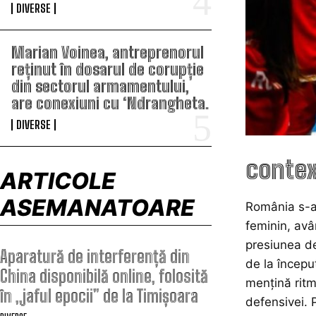
DIVERSE
Marian Voinea, antreprenorul
reținut în dosarul de corupție
din sectorul armamentului,
are conexiuni cu ‘Ndrangheta.
DIVERSE
contex
ARTICOLE
ASEMANATOARE
România s-a 
feminin, avâ
presiunea de
Aparatură de interferență din
de la începu
China disponibilă online, folosită
mențină ritmu
în „jaful epocii” de la Timișoara
defensivei. 