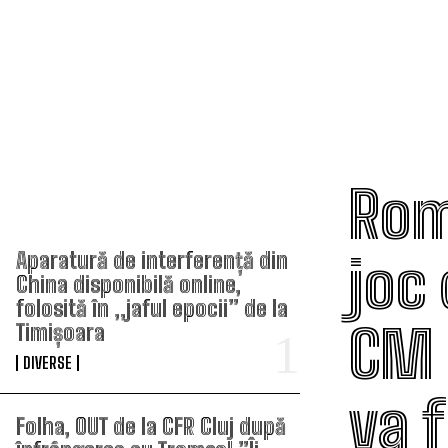
Rom
TOP ARTICOLE
joc 
Aparatură de interferență din
China disponibilă online,
folosită în „jaful epocii” de la
CM 
Timișoara
DIVERSE
va 
Folha, OUT de la CFR Cluj după