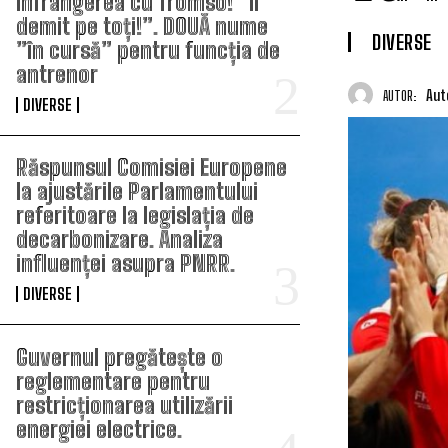
înfrângerea cu Tromso! ”Îi
demit pe toți!”. DOUĂ nume
DIVERSE
”în cursă” pentru funcția de
antrenor
Aut
AUTOR:
DIVERSE
Răspunsul Comisiei Europene
la ajustările Parlamentului
referitoare la legislația de
decarbonizare. Analiza
influenței asupra PNRR.
DIVERSE
Guvernul pregătește o
reglementare pentru
restricționarea utilizării
energiei electrice.