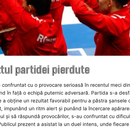
tul partidei pierdute
confruntat cu o provocare serioasă în recentul meci di
nd în față o echipă puternic adversară. Partida s-a des
 a obține un rezultat favorabil pentru a păstra șansele d
t, impunând un ritm alert și punând la încercare apărare
l și să răspundă provocărilor, s-au confruntat cu dificult
Publicul prezent a asistat la un duel intens, unde fiecar