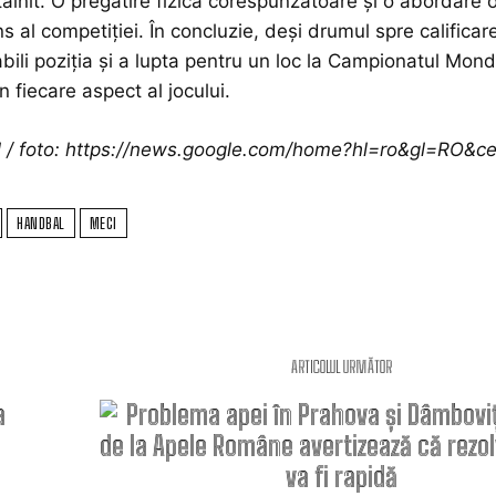
ntâlnit. O pregătire fizică corespunzătoare și o abordare o
ens al competiției. În concluzie, deși drumul spre calific
bili poziția și a lupta pentru un loc la Campionatul Mondi
n fiecare aspect al jocului.
ol / foto: https://news.google.com/home?hl=ro&gl=RO&
HANDBAL
MECI
ARTICOLUL URMĂTOR