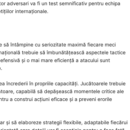
or adversari va fi un test semnificativ pentru echipa
țiilor internaționale.
e să întâmpine cu seriozitate maximă fiecare meci
 națională trebuie să îmbunătățească aspectele tactice
defensivă și o mai mare eficiență a atacului sunt
e.
ea încrederii în propriile capacități. Jucătoarele trebuie
ătoare, capabilă să depășească momentele critice ale
ru a construi acțiuni eficace și a preveni erorile
 și să elaboreze strategii flexibile, adaptabile fiecărui