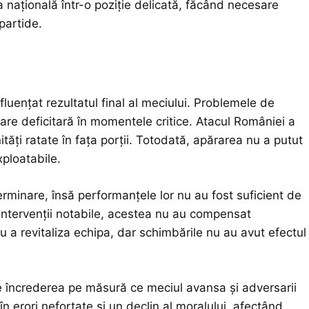
a națională într-o poziție delicată, făcând necesare
 partide.
luențat rezultatul final al meciului. Problemele de
izare deficitară în momentele critice. Atacul României a
tăți ratate în fața porții. Totodată, apărarea nu a putut
xploatabile.
erminare, însă performanțele lor nu au fost suficient de
 intervenții notabile, acestea nu au compensat
ru a revitaliza echipa, dar schimbările nu au avut efectul
rde încrederea pe măsură ce meciul avansa și adversarii
n erori neforțate și un declin al moralului, afectând