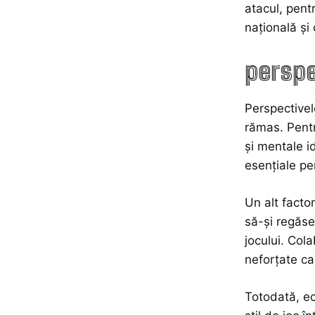
atacul, pent
națională și
perspe
Perspectivel
rămas. Pentr
și mentale i
esențiale pen
Un alt factor
să-și regăse
jocului. Col
neforțate ca
Totodată, ec