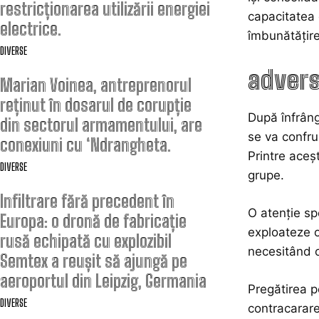
restricționarea utilizării energiei
capacitatea 
electrice.
îmbunătățire
DIVERSE
advers
Marian Voinea, antreprenorul
reținut în dosarul de corupție
După înfrâng
din sectorul armamentului, are
se va confru
conexiuni cu ‘Ndrangheta.
Printre aceșt
DIVERSE
grupe.
Infiltrare fără precedent în
O atenție sp
Europa: o dronă de fabricație
exploateze o
rusă echipată cu explozibil
necesitând o
Semtex a reușit să ajungă pe
aeroportul din Leipzig, Germania
Pregătirea pe
DIVERSE
contracarare