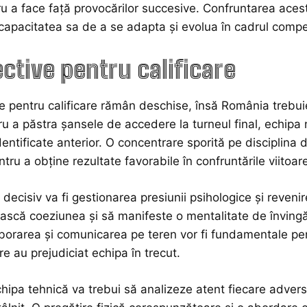
ru a face față provocărilor succesive. Confruntarea acest
 capacitatea sa de a se adapta și evolua în cadrul competi
ctive pentru calificare
e pentru calificare rămân deschise, însă România trebui
u a păstra șansele de accedere la turneul final, echipa
dentificate anterior. O concentrare sporită pe disciplina 
tru a obține rezultate favorabile în confruntările viitoar
 decisiv va fi gestionarea presiunii psihologice și revenir
ască coeziunea și să manifeste o mentalitate de înving
aborarea și comunicarea pe teren vor fi fundamentale pent
re au prejudiciat echipa în trecut.
hipa tehnică va trebui să analizeze atent fiecare adversar