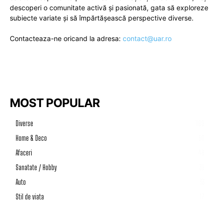
descoperi o comunitate activă și pasionată, gata să exploreze
subiecte variate și să împărtășească perspective diverse.
Contacteaza-ne oricand la adresa:
contact@uar.ro
MOST POPULAR
Diverse
1189
Home & Deco
50
Afaceri
46
Sanatate / Hobby
39
Auto
33
Stil de viata
17