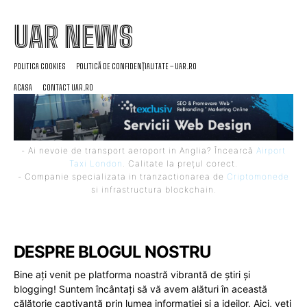
UAR NEWS
POLITICA COOKIES
POLITICĂ DE CONFIDENȚIALITATE – UAR.RO
ACASA
CONTACT UAR.RO
- Ai nevoie de transport aeroport in Anglia? Încearcă
Airport
Taxi London
. Calitate la prețul corect.
- Companie specializata in tranzactionarea de
Criptomonede
si infrastructura blockchain.
DESPRE BLOGUL NOSTRU
Bine ați venit pe platforma noastră vibrantă de știri și
blogging! Suntem încântați să vă avem alături în această
călătorie captivantă prin lumea informației și a ideilor. Aici, veți