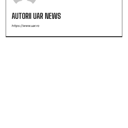
AUTORII UAR NEWS
https://www.uar.ro
ARTICOLE POPULARE
Răspunsul Comisiei Europene la ajustările
Parlamentului referitoare la legislația de
decarbonizare. Analiza influenței asupra PNRR.
Guvernul pregătește o reglementare pentru
restricționarea utilizării energiei electrice.