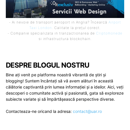
- Ai nevoie de transport aeroport in Anglia? Încearcă
Airport
Taxi London
. Calitate la prețul corect.
- Companie specializata in tranzactionarea de
Criptomonede
si infrastructura blockchain.
DESPRE BLOGUL NOSTRU
Bine ați venit pe platforma noastră vibrantă de știri și
blogging! Suntem încântați să vă avem alături în această
călătorie captivantă prin lumea informației și a ideilor. Aici, veți
descoperi o comunitate activă și pasionată, gata să exploreze
subiecte variate și să împărtășească perspective diverse.
Contacteaza-ne oricand la adresa:
contact@uar.ro