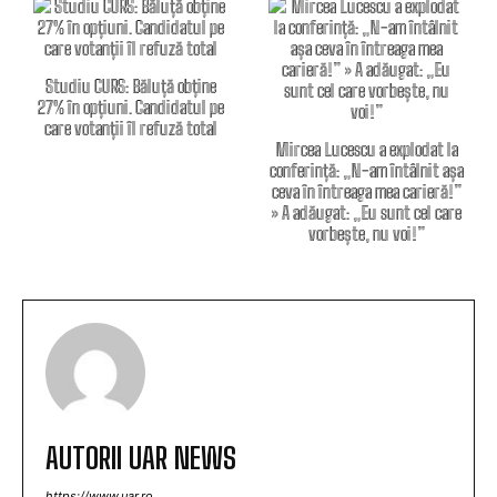
Studiu CURS: Băluță obține
27% în opțiuni. Candidatul pe
care votanții îl refuză total
Mircea Lucescu a explodat la
conferință: „N-am întâlnit așa
ceva în întreaga mea carieră!”
» A adăugat: „Eu sunt cel care
vorbește, nu voi!”
AUTORII UAR NEWS
https://www.uar.ro