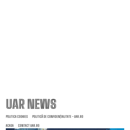
Oficial: Atletico Madrid l-a cedat pe Gata, stabilind
un nou record de transfer în istoria națională.
România se află în fața amenințării unui blackout
total dacă dificultățile energetice devin mai
severe. Specialiștii cer verificări…
UAR NEWS
POLITICA COOKIES
POLITICĂ DE CONFIDENȚIALITATE – UAR.RO
ACASA
CONTACT UAR.RO