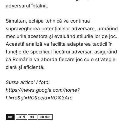
adversarul întâlnit.
Simultan, echipa tehnică va continua
supravegherea potențialelor adversare, urmărind
meciurile acestora și evaluând stilurile lor de joc.
Această analiză va facilita adaptarea tacticii în
funcție de specificul fiecărui adversar, asigurând
că România va aborda fiecare joc cu o strategie
clară și eficientă.
Sursa articol / foto:
https://news.google.com/home?
hl=ro&gl=RO&ceid=RO%3Aro
TAGS
ECHIPĂ
MECI
SUPORTERI