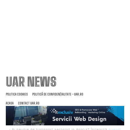
Avertisment din partea unui specialist: „Examinați
ce ați semnat și până când este valabil tariful, în
lumina creșterii facturii la electricitate”
UAR NEWS
POLITICA COOKIES
POLITICĂ DE CONFIDENȚIALITATE – UAR.RO
ACASA
CONTACT UAR.RO
- Ai nevoie de transport aeroport in Anglia? Încearcă
Airport