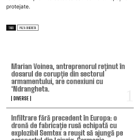
protejate.
TAGS
PAZA DISCRETA
TOP ARTICOLE
Marian Voinea, antreprenorul reținut în
dosarul de corupție din sectorul
armamentului, are conexiuni cu
‘Ndrangheta.
DIVERSE
Infiltrare fără precedent în Europa: o
dronă de fabricație rusă echipată cu
explozibil Semtex a reușit să ajungă pe