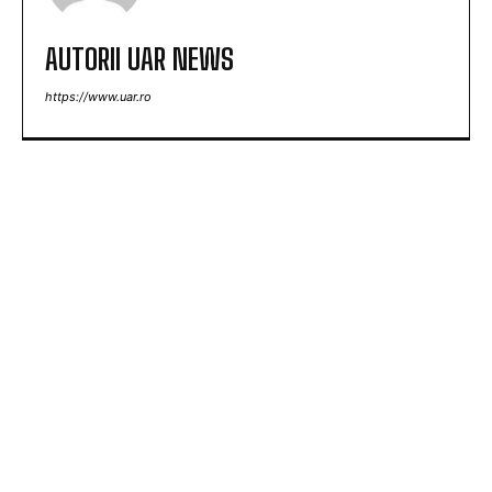
AUTORII UAR NEWS
https://www.uar.ro
ARTICOLE POPULARE
TAS a dat verdictul final în cazul de dopaj al lui
Cosmin Matei: „Clubul Sepsi va onora decizia”
Aparatură de interferență din China disponibilă
online, folosită în „jaful epocii” de la Timișoara
Folha, OUT de la CFR Cluj după înfrângerea cu