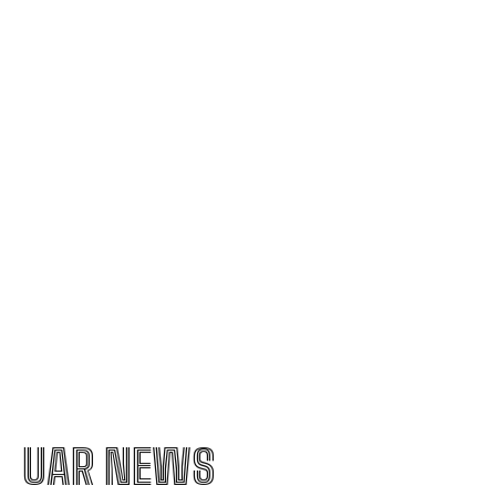
Tromso! ”Îi demit pe toți!”. DOUĂ nume ”în cursă”
pentru funcția de antrenor
Răspunsul Comisiei Europene la ajustările
Parlamentului referitoare la legislația de
decarbonizare. Analiza influenței asupra PNRR.
Guvernul pregătește o reglementare pentru
restricționarea utilizării energiei electrice.
UAR NEWS