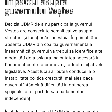
Impactul asupra
guvernului Veștea
Decizia UDMR de a nu participa la guvernul
Veștea are consecințe semnificative asupra
structurii și funcționării acestuia. În primul rând,
absența UDMR din coaliția guvernamentală
înseamnă că guvernul va trebui să identifice alte
modalități de a asigura majoritatea necesară în
Parlament pentru a promova și adopta inițiativele
legislative. Acest lucru ar putea conduce la o
instabilitate politică crescută, mai ales dacă
guvernul întâmpină dificultăți în obținerea
sprijinului altor partide sau parlamentari
independenți.
În al doilea rând, lipsa UDMR din guvern poate