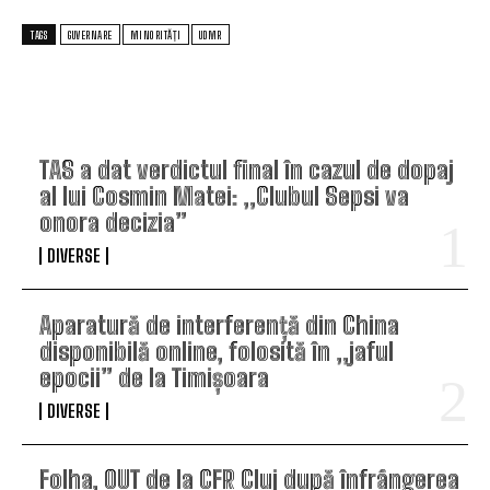
TAGS
GUVERNARE
MINORITĂȚI
UDMR
TOP ARTICOLE
TAS a dat verdictul final în cazul de dopaj
al lui Cosmin Matei: „Clubul Sepsi va
onora decizia”
DIVERSE
Aparatură de interferență din China
disponibilă online, folosită în „jaful
epocii” de la Timișoara
DIVERSE
Folha, OUT de la CFR Cluj după înfrângerea