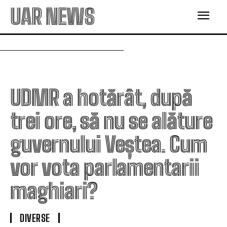
UAR NEWS
UDMR a hotărât, după
trei ore, să nu se alăture
guvernului Veștea. Cum
vor vota parlamentarii
maghiari?
DIVERSE