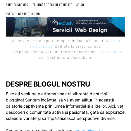
POLITICA COOKIES
POLITICĂ DE CONFIDENȚIALITATE – UAR.RO
ACASA
CONTACT UAR.RO
- Ai nevoie de transport aeroport in Anglia? Încearcă
Airport
Taxi London
. Calitate la prețul corect.
- Companie specializata in tranzactionarea de
Criptomonede
si infrastructura blockchain.
DESPRE BLOGUL NOSTRU
Bine ați venit pe platforma noastră vibrantă de știri și
blogging! Suntem încântați să vă avem alături în această
călătorie captivantă prin lumea informației și a ideilor. Aici, veți
descoperi o comunitate activă și pasionată, gata să exploreze
subiecte variate și să împărtășească perspective diverse.
Contacteaza-ne oricand la adresa:
contact@uar.ro