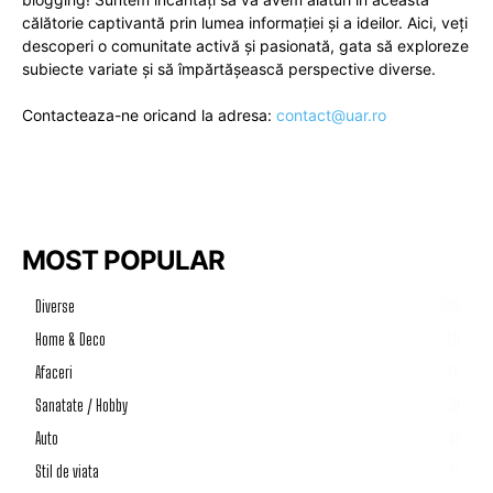
călătorie captivantă prin lumea informației și a ideilor. Aici, veți
descoperi o comunitate activă și pasionată, gata să exploreze
subiecte variate și să împărtășească perspective diverse.
Contacteaza-ne oricand la adresa:
contact@uar.ro
MOST POPULAR
Diverse
1199
Home & Deco
50
Afaceri
46
Sanatate / Hobby
39
Auto
33
Stil de viata
17