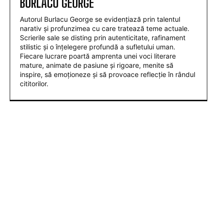
BURLACU GEORGE
Autorul Burlacu George se evidențiază prin talentul
narativ și profunzimea cu care tratează teme actuale.
Scrierile sale se disting prin autenticitate, rafinament
stilistic și o înțelegere profundă a sufletului uman.
Fiecare lucrare poartă amprenta unei voci literare
mature, animate de pasiune și rigoare, menite să
inspire, să emoționeze și să provoace reflecție în rândul
cititorilor.
ARTICOLE POPULARE
Tânăra contestată pentru banii lăsați în plic la
nuntă: „Cu 1.600 de lei, era mai bine să nu vii”
Nu au fost sancționate! » Ce s-a întâmplat pe