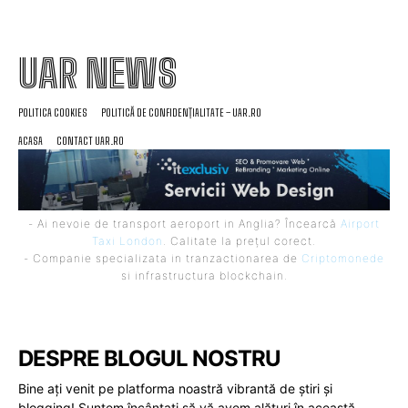
UAR NEWS
POLITICA COOKIES
POLITICĂ DE CONFIDENȚIALITATE – UAR.RO
ACASA
CONTACT UAR.RO
- Ai nevoie de transport aeroport in Anglia? Încearcă
Airport
Taxi London
. Calitate la prețul corect.
- Companie specializata in tranzactionarea de
Criptomonede
si infrastructura blockchain.
DESPRE BLOGUL NOSTRU
Bine ați venit pe platforma noastră vibrantă de știri și
blogging! Suntem încântați să vă avem alături în această