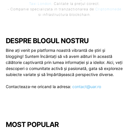
Taxi London
. Calitate la prețul corect.
- Companie specializata in tranzactionarea de
Criptomonede
si infrastructura blockchain.
DESPRE BLOGUL NOSTRU
Bine ați venit pe platforma noastră vibrantă de știri și
blogging! Suntem încântați să vă avem alături în această
călătorie captivantă prin lumea informației și a ideilor. Aici, veți
descoperi o comunitate activă și pasionată, gata să exploreze
subiecte variate și să împărtășească perspective diverse.
Contacteaza-ne oricand la adresa:
contact@uar.ro
MOST POPULAR