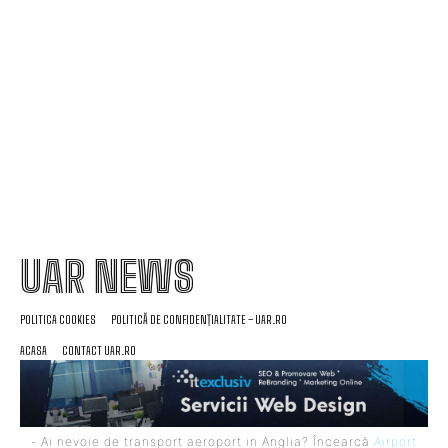
prioritatea noastră”
TAS a dat verdictul final în cazul de dopaj al lui
Cosmin Matei: „Clubul Sepsi va onora decizia”
UAR NEWS
POLITICA COOKIES
POLITICĂ DE CONFIDENȚIALITATE – UAR.RO
ACASA
CONTACT UAR.RO
- Ai nevoie de transport aeroport in Anglia? Încearcă
Airport