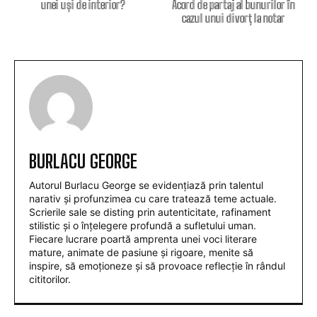
unei uși de interior?
Acord de partaj al bunurilor în
cazul unui divorț la notar
BURLACU GEORGE
Autorul Burlacu George se evidențiază prin talentul
narativ și profunzimea cu care tratează teme actuale.
Scrierile sale se disting prin autenticitate, rafinament
stilistic și o înțelegere profundă a sufletului uman.
Fiecare lucrare poartă amprenta unei voci literare
mature, animate de pasiune și rigoare, menite să
inspire, să emoționeze și să provoace reflecție în rândul
cititorilor.