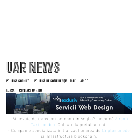
instituții, cetățeni și sectorul de afaceri”
UAR NEWS
POLITICA COOKIES
POLITICĂ DE CONFIDENȚIALITATE – UAR.RO
ACASA
CONTACT UAR.RO
- Ai nevoie de transport aeroport in Anglia? Încearcă
Airport
Taxi London
. Calitate la prețul corect.
- Companie specializata in tranzactionarea de
Criptomonede
si infrastructura blockchain.