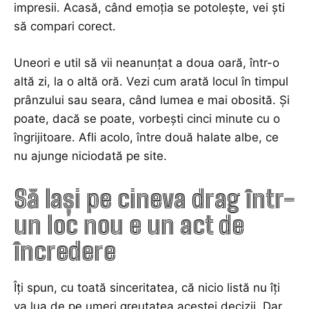
impresii. Acasă, când emoția se potolește, vei ști
să compari corect.
Uneori e util să vii neanunțat a doua oară, într-o
altă zi, la o altă oră. Vezi cum arată locul în timpul
prânzului sau seara, când lumea e mai obosită. Și
poate, dacă se poate, vorbești cinci minute cu o
îngrijitoare. Afli acolo, între două halate albe, ce
nu ajunge niciodată pe site.
Să lași pe cineva drag într-
un loc nou e un act de
încredere
Îți spun, cu toată sinceritatea, că nicio listă nu îți
va lua de pe umeri greutatea acestei decizii. Dar