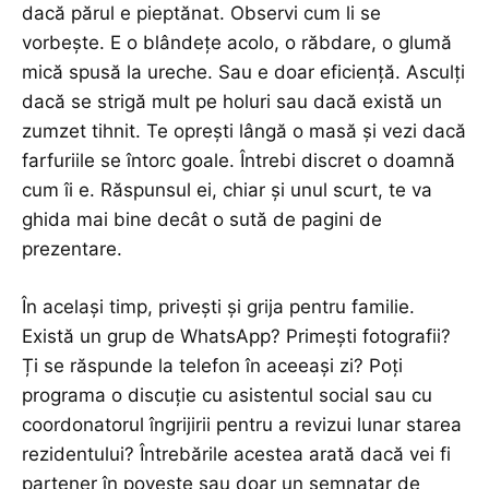
dacă părul e pieptănat. Observi cum li se
vorbește. E o blândețe acolo, o răbdare, o glumă
mică spusă la ureche. Sau e doar eficiență. Asculți
dacă se strigă mult pe holuri sau dacă există un
zumzet tihnit. Te oprești lângă o masă și vezi dacă
farfuriile se întorc goale. Întrebi discret o doamnă
cum îi e. Răspunsul ei, chiar și unul scurt, te va
ghida mai bine decât o sută de pagini de
prezentare.
În același timp, privești și grija pentru familie.
Există un grup de WhatsApp? Primești fotografii?
Ți se răspunde la telefon în aceeași zi? Poți
programa o discuție cu asistentul social sau cu
coordonatorul îngrijirii pentru a revizui lunar starea
rezidentului? Întrebările acestea arată dacă vei fi
partener în poveste sau doar un semnatar de