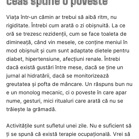
ceas spune o poveste
Viața într-un cămin ar trebui să aibă ritm, nu
rigiditate. Întrebi cum arată o zi obișnuită. La ce
oră se trezesc rezidenții, cum se face toaleta de
dimineață, când vin mesele, ce conține meniul în
mod obișnuit și cum sunt adaptate dietele pentru
diabet, hipertensiune, afecțiuni renale. Întrebi
dacă există gustări între mese, dacă se ține un
jurnal al hidratării, dacă se monitorizează
greutatea și pofta de mâncare. Un răspuns bun nu
e un monolog mecanic, ci o poveste în care apar
nume, gesturi, mici ritualuri care arată că nu se
trăiește la grămadă.
Activitățile sunt sufletul unei zile. Nu e suficient să
ți se spună că există terapie ocupațională. Vrei să