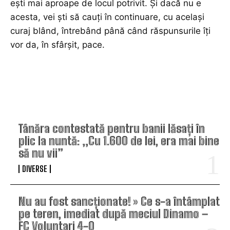
ești mai aproape de locul potrivit. Și dacă nu e
acesta, vei ști să cauți în continuare, cu același
curaj blând, întrebând până când răspunsurile îți
vor da, în sfârșit, pace.
TOP ARTICOLE
Tânăra contestată pentru banii lăsați în
plic la nuntă: „Cu 1.600 de lei, era mai bine
să nu vii”
DIVERSE
Nu au fost sancționate! » Ce s-a întâmplat
pe teren, imediat după meciul Dinamo –
FC Voluntari 4-0