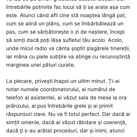
întrebările potrivite fac locul să ți se arate așa cum
este. Atunci când afli cine stă noaptea lângă pat,
cum se alină un plâns, cum se îmbărbătează un
pas, cum se sărbătorește o zi de naștere, începi
să simți dacă poți lăsa sufletul tău acolo. Acolo,
unde micul radio va cânta șoptit șlagărele tinereții,
iar mâna cu piele subțire va atinge cu recunoștință
marginea unei pături curate.
La plecare, privești înapoi un ultim minut. Ți-ai
notat numele coordonatorului, ai numărul de
telefon al asistentei, ai văzut sala de mese la ora
prânzului, ai pus întrebările grele și ai primit
răspunsuri clare. Nu va fi totul perfect. Dar dacă ai
simțit omenie, dacă ai văzut răbdare și coerență,
dacă ți s-au arătat proceduri, dar și inimi, atunci